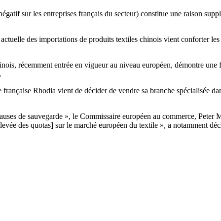
égatif sur les entreprises français du secteur) constitue une raison suppl
tuelle des importations de produits textiles chinois vient conforter les
chinois, récemment entrée en vigueur au niveau européen, démontre une f
».
française Rhodia vient de décider de vendre sa branche spécialisée dans 
 clauses de sauvegarde », le Commissaire européen au commerce, Peter Ma
 la levée des quotas] sur le marché européen du textile », a notamment d