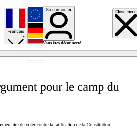
Se connecter
Close menu
English
Français
Deutsch
Vous êtes déconnecté.
Se connecter
Español
Lumières éteintes
argument pour le camp du
émentaire de voter contre la ratification de la Constitution