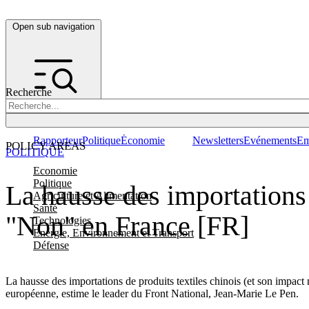
Open sub navigation
Recherche
Rapporteur
Politique
Économie
Newsletters
Evénements
Em
POLICY AREAS
POLITIQUE
Economie
Politique
La hausse des importations
Agriculture et Alimentation
Santé
"Non" en France [FR]
Technologies
Energie, Environnement et Transport
Défense
La hausse des importations de produits textiles chinois (et son impact n
européenne, estime le leader du Front National, Jean-Marie Le Pen.