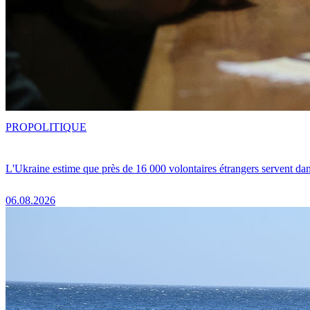
PRO
POLITIQUE
L'Ukraine estime que près de 16 000 volontaires étrangers servent da
06.08.2026