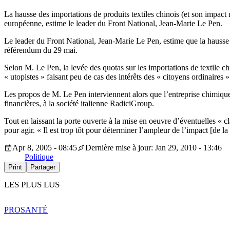
La hausse des importations de produits textiles chinois (et son impact n
européenne, estime le leader du Front National, Jean-Marie Le Pen.
Le leader du Front National, Jean-Marie Le Pen, estime que la hausse ac
référendum du 29 mai.
Selon M. Le Pen, la levée des quotas sur les importations de textile 
« utopistes » faisant peu de cas des intérêts des « citoyens ordinaires 
Les propos de M. Le Pen interviennent alors que l’entreprise chimique 
financières, à la société italienne RadiciGroup.
Tout en laissant la porte ouverte à la mise en oeuvre d’éventuelles «
pour agir. « Il est trop tôt pour déterminer l’ampleur de l’impact [de
Apr 8, 2005 - 08:45
Dernière mise à jour: Jan 29, 2010 - 13:46
Politique
Print
Partager
LES PLUS LUS
PRO
SANTÉ