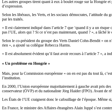
Les autres groupes tirent quant à eux à boulet rouge sur la Hongrie et pa
d’expression.
Selon les libéraux, les Verts, et les sociaux démocrates, l’attitude d
par les traités.
« Il est clairement indiqué dans l’article 7 que ‘quand il y a un risque 
pas l’UE, alors qui ? Si ce n’est pas maintenant, quand ? », a lâch
Selon le co-président du groupe des Verts Daniel Cohn-Bendit « on n’os
rien », a ajouté sa collègue Rebecca Harms.
« Il est absolument évident qu’il faut avoir recours à l’article 7 », a i
« Un problème en Hongrie »
Mais, pour la Commission européenne « on en est pas du tout là, c’est t
l’institution.
En 2000, l’Union européenne majoritairement à gauche avait pris des s
conservateur (ÖVP) et du nationaliste Jörg Haider (FPO). Avant de ré
Les États de l’UE craignent donc le cafouillage de l’époque. Même si, 
En France, le ministre des Affaires étrangères Alain Juppé s’est cont