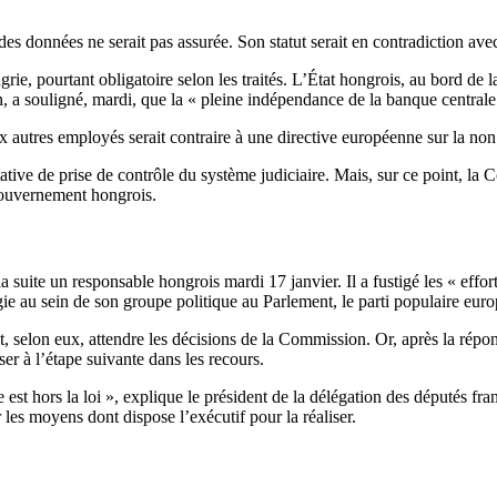
des données ne serait pas assurée. Son statut serait en contradiction av
ie, pourtant obligatoire selon les traités. L’État hongrois, au bord de l
 souligné, mardi, que la « pleine indépendance de la banque centrale »
 aux autres employés serait contraire à une directive européenne sur la n
entative de prise de contrôle du système judiciaire. Mais, sur ce point, 
gouvernement hongrois.
 suite un responsable hongrois mardi 17 janvier. Il a fustigé les « effor
ogie au sein de son groupe politique au Parlement, le parti populaire eu
faut, selon eux, attendre les décisions de la Commission. Or, après la r
r à l’étape suivante dans les recours.
e est hors la loi », explique le président de la délégation des députés
r les moyens dont dispose l’exécutif pour la réaliser.