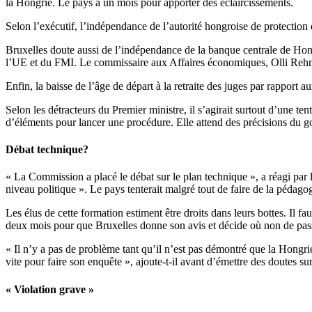
la Hongrie. Le pays a un mois pour apporter des éclaircissements.
Selon l’exécutif, l’indépendance de l’autorité hongroise de protection 
Bruxelles doute aussi de l’indépendance de la banque centrale de Hongr
l’UE et du FMI. Le commissaire aux Affaires économiques, Olli Rehn, a
Enfin, la baisse de l’âge de départ à la retraite des juges par rapport
Selon les détracteurs du Premier ministre, il s’agirait surtout d’une t
d’éléments pour lancer une procédure. Elle attend des précisions du 
Débat technique?
« La Commission a placé le débat sur le plan technique », a réagi par la
niveau politique ». Le pays tenterait malgré tout de faire de la pédag
Les élus de cette formation estiment être droits dans leurs bottes. Il 
deux mois pour que Bruxelles donne son avis et décide où non de passe
« Il n’y a pas de problème tant qu’il n’est pas démontré que la Hongri
vite pour faire son enquête », ajoute-t-il avant d’émettre des doutes su
« Violation grave »