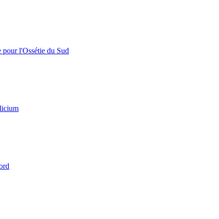
e pour l'Ossétie du Sud
licium
ord