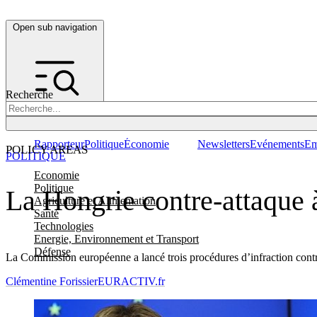
Open sub navigation
Recherche
Rapporteur
Politique
Économie
Newsletters
Evénements
Em
POLICY AREAS
POLITIQUE
Economie
Politique
La Hongrie contre-attaque 
Agriculture et Alimentation
Santé
Technologies
Energie, Environnement et Transport
Défense
La Commission européenne a lancé trois procédures d’infraction contr
Clémentine Forissier
EURACTIV.fr