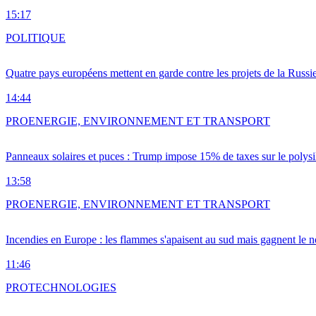
15:17
POLITIQUE
Quatre pays européens mettent en garde contre les projets de la Russi
14:44
PRO
ENERGIE, ENVIRONNEMENT ET TRANSPORT
Panneaux solaires et puces : Trump impose 15% de taxes sur le polysi
13:58
PRO
ENERGIE, ENVIRONNEMENT ET TRANSPORT
Incendies en Europe : les flammes s'apaisent au sud mais gagnent le n
11:46
PRO
TECHNOLOGIES