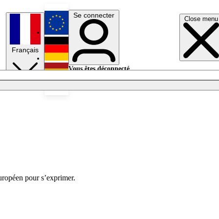
Se connecter
Close menu
English
Français
Deutsch
Vous êtes déconnecté.
Se connecter
Español
Lumières éteintes
européen pour s’exprimer.