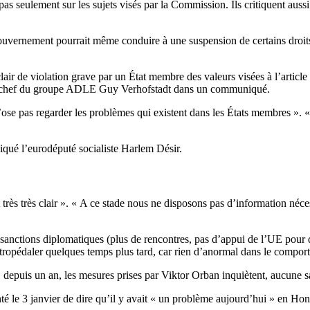
s seulement sur les sujets visés par la Commission. Ils critiquent aussi l’
u gouvernement pourrait même conduire à une suspension de certains droi
clair de violation grave par un État membre des valeurs visées à l’article
é le chef du groupe ADLE Guy Verhofstadt dans un communiqué.
e pas regarder les problèmes qui existent dans les États membres ». « L
ndiqué l’eurodéputé socialiste Harlem Désir.
rès très clair ». « A ce stade nous ne disposons pas d’information nécessa
anctions diplomatiques (plus de rencontres, pas d’appui de l’UE pour des
tropédaler quelques temps plus tard, car rien d’anormal dans le compor
depuis un an, les mesures prises par Viktor Orban inquiètent, aucune sa
enté le 3 janvier de dire qu’il y avait « un problème aujourd’hui » en 