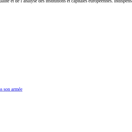
tualité et de l’analyse des institutions et capitales européennes. Indispe
ns son armée