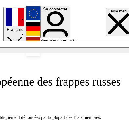
Se connecter
Close menu
English
Français
Deutsch
Vous êtes déconnecté.
Se connecter
Español
Lumières éteintes
opéenne des frappes russes
bliquement dénoncées par la plupart des États membres.