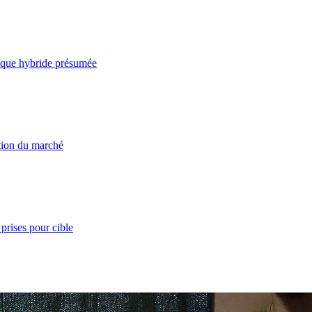
taque hybride présumée
ation du marché
prises pour cible