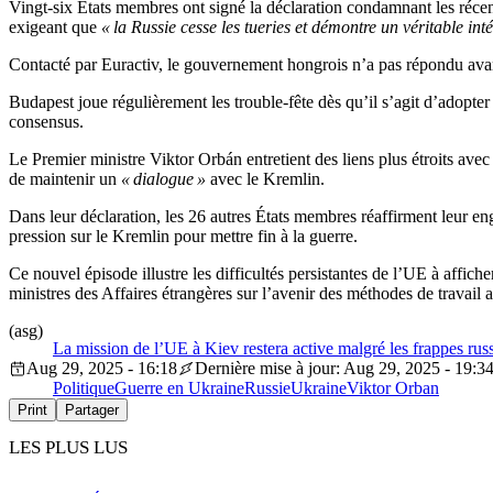
Vingt-six États membres ont signé la déclaration condamnant les récen
exigeant que
« la Russie cesse les tueries et démontre un véritable inté
Contacté par Euractiv, le gouvernement hongrois n’a pas répondu avant 
Budapest joue régulièrement les trouble-fête dès qu’il s’agit d’adopte
consensus.
Le Premier ministre Viktor Orbán entretient des liens plus étroits avec
de maintenir un
« dialogue »
avec le Kremlin.
Dans leur déclaration, les 26 autres États membres réaffirment leur eng
pression sur le Kremlin pour mettre fin à la guerre.
Ce nouvel épisode illustre les difficultés persistantes de l’UE à affic
ministres des Affaires étrangères sur l’avenir des méthodes de travai
(asg)
La mission de l’UE à Kiev restera active malgré les frappes r
Aug 29, 2025 - 16:18
Dernière mise à jour: Aug 29, 2025 - 19:3
Politique
Guerre en Ukraine
Russie
Ukraine
Viktor Orban
Print
Partager
LES PLUS LUS