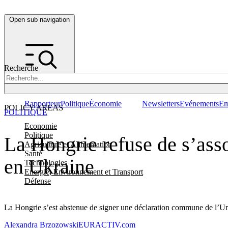
Open sub navigation
Recherche
Rapporteur
Politique
Économie
Newsletters
Evénements
Em
POLICY AREAS
POLITIQUE
Economie
Politique
La Hongrie refuse de s’ass
Agriculture et Alimentation
Santé
en Ukraine
Technologies
Energie, Environnement et Transport
Défense
La Hongrie s’est abstenue de signer une déclaration commune de l’Un
Alexandra Brzozowski
EURACTIV.com