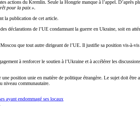
tes actions du Kremlin. Seule la Hongrie manque à l’appel. D’après plu
rêt pour la paix »
.
la publication de cet article.
r des déclarations de l’UE condamnant la guerre en Ukraine, soit en atté
 Moscou que tout autre dirigeant de l’UE. Il justifie sa position vis-à-vi
agement à renforcer le soutien à l’Ukraine et à accélérer les discussion
her une position unie en matière de politique étrangère. Le sujet doit ê
l au niveau communautaire.
usses ayant endommagé ses locaux
4