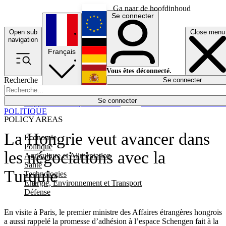
Ga naar de hoofdinhoud
Se connecter
Open sub
Close menu
English
navigation
Français
Deutsch
Vous êtes déconnecté.
Recherche
Se connecter
Español
Lumières éteintes
Se connecter
Rapporteur
Politique
Économie
Newsletters
Evénements
Em
POLITIQUE
POLICY AREAS
La Hongrie veut avancer dans
Economie
Politique
les négociations avec la
Agriculture et Alimentation
Santé
Turquie
Technologies
Energie, Environnement et Transport
Défense
En visite à Paris, le premier ministre des Affaires étrangères hongrois
a aussi rappelé la promesse d’adhésion à l’espace Schengen fait à la