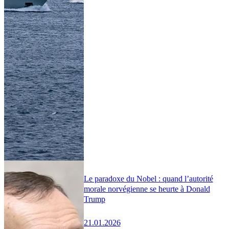
Le paradoxe du Nobel : quand l’autorité
morale norvégienne se heurte à Donald
Trump
21.01.2026