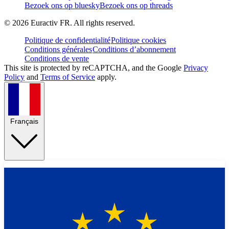
Bezoek ons op bluesky
Bezoek ons op threads
©
2026
Euractiv FR. All rights reserved.
Politique de confidentialité
Politique cookies
Conditions générales
Conditions d’abonnement
Conditions de vente
This site is protected by reCAPTCHA, and the Google
Privacy
Policy
and
Terms of Service
apply.
Français