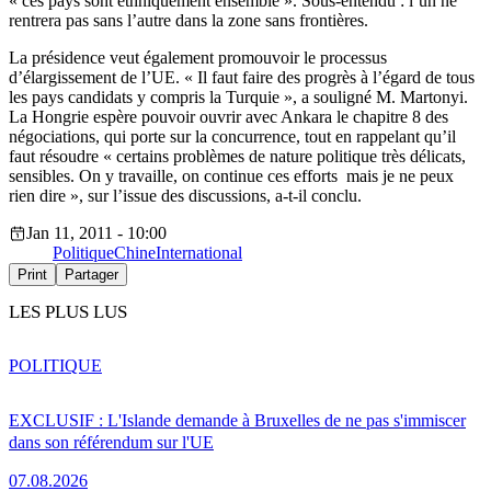
« ces pays sont ethniquement ensemble ». Sous-entendu : l’un ne
rentrera pas sans l’autre dans la zone sans frontières.
La présidence veut également promouvoir le processus
d’élargissement de l’UE. « Il faut faire des progrès à l’égard de tous
les pays candidats y compris la Turquie », a souligné M. Martonyi.
La Hongrie espère pouvoir ouvrir avec Ankara le chapitre 8 des
négociations, qui porte sur la concurrence, tout en rappelant qu’il
faut résoudre « certains problèmes de nature politique très délicats,
sensibles. On y travaille, on continue ces efforts mais je ne peux
rien dire », sur l’issue des discussions, a-t-il conclu.
Jan 11, 2011 - 10:00
Politique
Chine
International
Print
Partager
LES PLUS LUS
POLITIQUE
EXCLUSIF : L'Islande demande à Bruxelles de ne pas s'immiscer
dans son référendum sur l'UE
07.08.2026