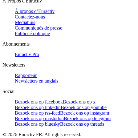
À Propos d'Euractiv
À propos d’Euractiv
Contactez-nous
Mediahuis
Communiqués de presse
Publicité politique
Abonnements
Euractiv Pro
Newsletters
Rapporteur
Newsletters en anglais
Social
Bezoek ons op facebook
Bezoek ons op x
Bezoek ons op linkedin
Bezoek ons op youtube
Bezoek ons op rss-feed
Bezoek ons op instagram
Bezoek ons op mastodon
Bezoek ons op telegram
Bezoek ons op bluesky
Bezoek ons op threads
©
2026
Euractiv FR. All rights reserved.