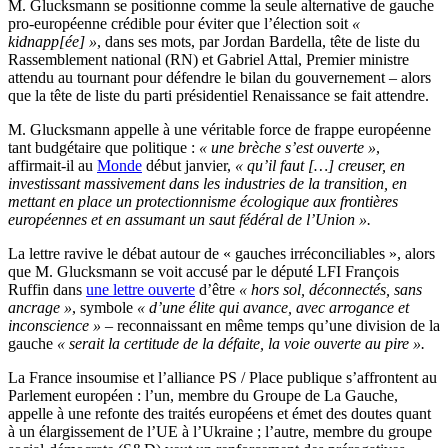
M. Glucksmann se positionne comme la seule alternative de gauche
pro-européenne crédible pour éviter que l’élection soit
«
kidnapp[ée] »
, dans ses mots, par Jordan Bardella, tête de liste du
Rassemblement national (RN) et Gabriel Attal, Premier ministre
attendu au tournant pour défendre le bilan du gouvernement – alors
que la tête de liste du parti présidentiel Renaissance se fait attendre.
M. Glucksmann appelle à une véritable force de frappe européenne
tant budgétaire que politique :
« une brèche s’est ouverte »
,
affirmait-il au
Monde
début janvier,
« qu’il faut […] creuser, en
investissant massivement dans les industries de la transition, en
mettant en place un protectionnisme écologique aux frontières
européennes et en assumant un saut fédéral de l’Union ».
La lettre ravive le débat autour de « gauches irréconciliables », alors
que M. Glucksmann se voit accusé par le député LFI François
Ruffin dans
une lettre ouverte
d’être
« hors sol, déconnectés, sans
ancrage »
, symbole
« d’une élite qui avance, avec arrogance et
inconscience »
– reconnaissant en même temps qu’une division de la
gauche
« serait la certitude de la défaite, la voie ouverte au pire ».
La France insoumise et l’alliance PS / Place publique s’affrontent au
Parlement européen : l’un, membre du Groupe de La Gauche,
appelle à une refonte des traités européens et émet des doutes quant
à un élargissement de l’UE à l’Ukraine ; l’autre, membre du groupe