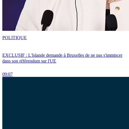
POLITIQUE
EXCLUSIF : L'Islande demande à Bruxelles de ne pas s'immiscer
dans son référendum sur l'UE
09:07