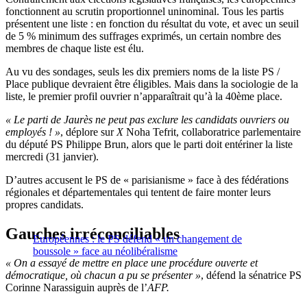
fonctionnent au scrutin proportionnel uninominal. Tous les partis
présentent une liste : en fonction du résultat du vote, et avec un seuil
de 5 % minimum des suffrages exprimés, un certain nombre des
membres de chaque liste est élu.
Au vu des sondages, seuls les dix premiers noms de la liste PS /
Place publique devraient être éligibles. Mais dans la sociologie de la
liste, le premier profil ouvrier n’apparaîtrait qu’à la 40ème place.
« Le parti de Jaurès ne peut pas exclure les candidats ouvriers ou
employés ! »
, déplore sur
X
Noha Tefrit, collaboratrice parlementaire
du député PS Philippe Brun, alors que le parti doit entériner la liste
mercredi (31 janvier).
D’autres accusent le PS de « parisianisme » face à des fédérations
régionales et départementales qui tentent de faire monter leurs
propres candidats.
Gauches irréconciliables
Européennes : le PS défend « un changement de
boussole » face au néolibéralisme
« On a essayé de mettre en place une procédure ouverte et
démocratique, où chacun a pu se présenter »
, défend la sénatrice PS
Corinne Narassiguin auprès de l’
AFP.