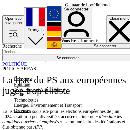
Ga naar de hoofdinhoud
Se connecter
Open sub
Close menu
English
navigation
Français
Deutsch
Vous êtes déconnecté.
Recherche
Se connecter
Español
Lumières éteintes
Se connecter
Rapporteur
Politique
Économie
Newsletters
Evénements
Em
POLITIQUE
POLICY AREAS
La liste du PS aux européennes
Economie
Politique
jugée trop élitiste
Agriculture et Alimentation
Santé
Technologies
Energie, Environnement et Transport
Défense
La liste du Parti socialiste pour les élections européennes de juin
2024 serait trop peu diversifiée, accusée en interne
« d’exclure les
candidats ouvriers et employés »
, selon une lettre des fédérations et
élus obtenue par
AFP
.