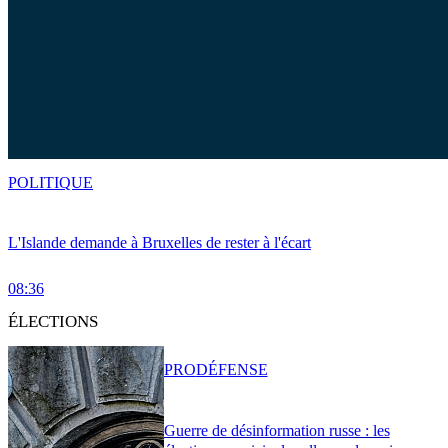
POLITIQUE
L'Islande demande à Bruxelles de rester à l'écart
08:36
ÉLECTIONS
PRO
DÉFENSE
Guerre de désinformation russe : les