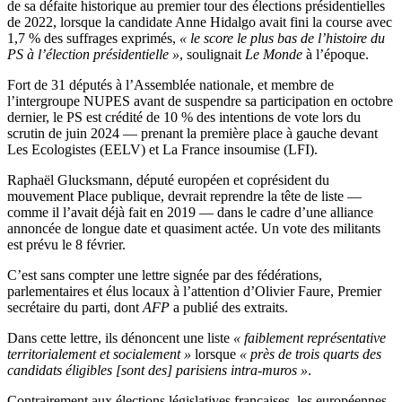
de sa défaite historique au premier tour des élections présidentielles
de 2022, lorsque la candidate Anne Hidalgo avait fini la course avec
1,7 % des suffrages exprimés,
« le score le plus bas de l’histoire du
PS à l’élection présidentielle »
, soulignait
Le Monde
à l’époque.
Fort de 31 députés à l’Assemblée nationale, et membre de
l’intergroupe NUPES avant de suspendre sa participation en octobre
dernier, le PS est crédité de 10 % des intentions de vote lors du
scrutin de juin 2024 — prenant la première place à gauche devant
Les Ecologistes (EELV) et La France insoumise (LFI).
Raphaël Glucksmann, député européen et coprésident du
mouvement Place publique, devrait reprendre la tête de liste —
comme il l’avait déjà fait en 2019 — dans le cadre d’une alliance
annoncée de longue date et quasiment actée. Un vote des militants
est prévu le 8 février.
C’est sans compter une lettre signée par des fédérations,
parlementaires et élus locaux à l’attention d’Olivier Faure, Premier
secrétaire du parti, dont
AFP
a publié des extraits.
Dans cette lettre, ils dénoncent une liste
« faiblement représentative
territorialement et socialement »
lorsque
« près de trois quarts des
candidats éligibles [sont des] parisiens intra-muros »
.
Contrairement aux élections législatives françaises, les européennes