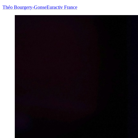
Théo Bourgery-Gonse
Euractiv France