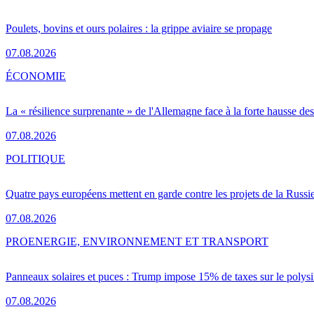
Poulets, bovins et ours polaires : la grippe aviaire se propage
07.08.2026
ÉCONOMIE
La « résilience surprenante » de l'Allemagne face à la forte hausse de
07.08.2026
POLITIQUE
Quatre pays européens mettent en garde contre les projets de la Russi
07.08.2026
PRO
ENERGIE, ENVIRONNEMENT ET TRANSPORT
Panneaux solaires et puces : Trump impose 15% de taxes sur le polysi
07.08.2026