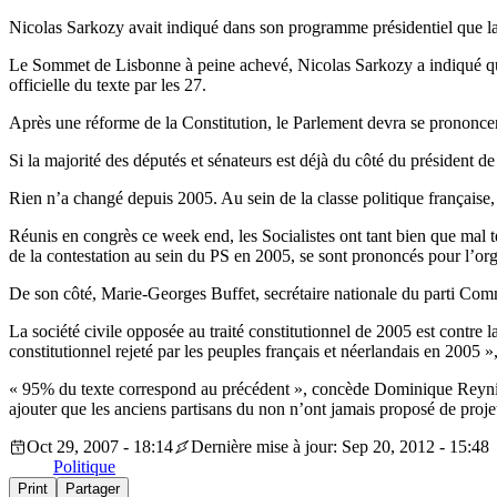
Nicolas Sarkozy avait indiqué dans son programme présidentiel que la r
Le Sommet de Lisbonne à peine achevé, Nicolas Sarkozy a indiqué que l
officielle du texte par les 27.
Après une réforme de la Constitution, le Parlement devra se prononcer s
Si la majorité des députés et sénateurs est déjà du côté du président de
Rien n’a changé depuis 2005. Au sein de la classe politique française, 
Réunis en congrès ce week end, les Socialistes ont tant bien que mal t
de la contestation au sein du PS en 2005, se sont prononcés pour l’orga
De son côté, Marie-Georges Buffet, secrétaire nationale du parti Comm
La société civile opposée au traité constitutionnel de 2005 est contre l
constitutionnel rejeté par les peuples français et néerlandais en 2005
« 95% du texte correspond au précédent », concède Dominique Reynié, «
ajouter que les anciens partisans du non n’ont jamais proposé de projet 
Oct 29, 2007 - 18:14
Dernière mise à jour: Sep 20, 2012 - 15:48
Politique
Print
Partager