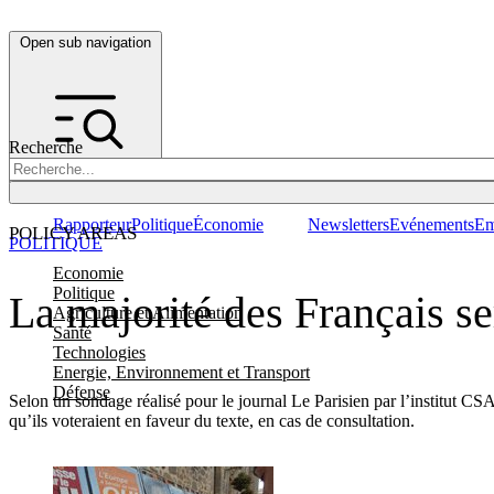
Open sub navigation
Recherche
Rapporteur
Politique
Économie
Newsletters
Evénements
Em
POLICY AREAS
POLITIQUE
Economie
Politique
La majorité des Français ser
Agriculture et Alimentation
Santé
Technologies
Energie, Environnement et Transport
Défense
Selon un sondage réalisé pour le journal Le Parisien par l’institut CSA,
qu’ils voteraient en faveur du texte, en cas de consultation.