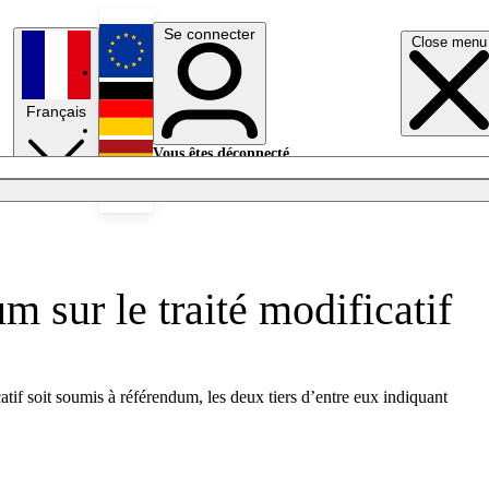
Se connecter
Close menu
English
Français
Deutsch
Vous êtes déconnecté.
Se connecter
Español
Lumières éteintes
m sur le traité modificatif
catif soit soumis à référendum, les deux tiers d’entre eux indiquant