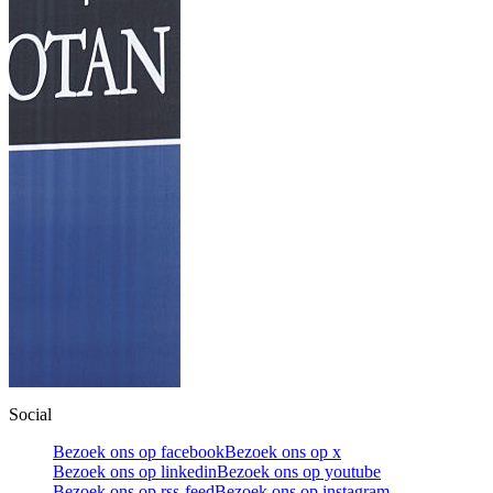
Social
Bezoek ons op facebook
Bezoek ons op x
Bezoek ons op linkedin
Bezoek ons op youtube
Bezoek ons op rss-feed
Bezoek ons op instagram