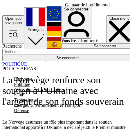
Ga naar de hoofdinhoud
Se connecter
Open sub
Close menu
English
navigation
Français
Deutsch
Vous êtes déconnecté.
Recherche
Se connecter
Español
Lumières éteintes
Se connecter
Rapporteur
Politique
Économie
Newsletters
Evénements
Em
POLITIQUE
POLICY AREAS
La Norvège renforce son
Economie
Politique
soutien à l’Ukraine avec
Agriculture et Alimentation
Santé
l'argent de son fonds souverain
Technologies
Energie, Environnement et Transport
Défense
La Norvège assumera un rôle plus important dans le soutien
international apporté à l’Ukraine, a déclaré jeudi le Premier ministre