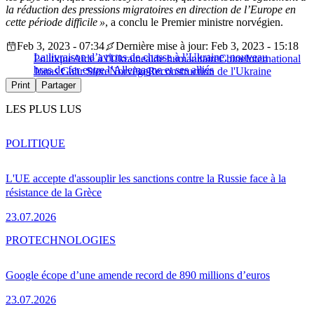
la réduction des pressions migratoires en direction de l’Europe en
cette période difficile »
, a conclu le Premier ministre norvégien.
Feb 3, 2023 - 07:34
Dernière mise à jour: Feb 3, 2023 - 15:18
La livraison d’avions de chasse à l’Ukraine, nouveau
Politique
Aide à l'Ukraine
aide humanitaire
Chine
International
bras de fer entre l’Allemagne et ses alliés
Jonas Gahr Støre
Norvège
Reconstruction de l'Ukraine
Print
Partager
LES PLUS LUS
POLITIQUE
L'UE accepte d'assouplir les sanctions contre la Russie face à la
résistance de la Grèce
23.07.2026
PRO
TECHNOLOGIES
Google écope d’une amende record de 890 millions d’euros
23.07.2026