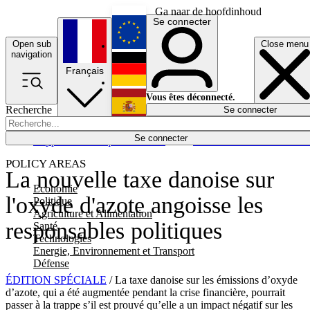
Ga naar de hoofdinhoud
Se connecter
Open sub
Close menu
English
navigation
Français
Deutsch
Vous êtes déconnecté.
Recherche
Se connecter
Español
Lumières éteintes
Se connecter
Rapporteur
Politique
Économie
Newsletters
Evénements
Em
POLICY AREAS
La nouvelle taxe danoise sur
Economie
l'oxyde d'azote angoisse les
Politique
Agriculture et Alimentation
responsables politiques
Santé
Technologies
Energie, Environnement et Transport
Défense
ÉDITION SPÉCIALE
/ La taxe danoise sur les émissions d’oxyde
d’azote, qui a été augmentée pendant la crise financière, pourrait
passer à la trappe s’il est prouvé qu’elle a un impact négatif sur les