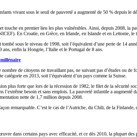
’enfants vivant sous le seuil de pauvreté a augmenté de 50 % depuis le 
t touche en premier lieu les plus vulnérables. Ainsi, depuis 2008, la p
ICEF). En Croatie, en Grèce, en Irlande, en Islande et en Lettonie, le 
 tombé sous le niveau de 1998, soit l’équivalent d’une perte de 14 ann
ans, enfin la Hongrie, l’Italie et le Portugal de 8 ans.
millénaire
Le nombre de citoyens ne travaillant pas, ne suivant pas d’études ou de
tte catégorie en 2013, soit l’équivalent d’un pays comme la Suisse.
n plus forte que lors de la récession de 1982, le filet de la sécurité so
ans l’extrême besoin et sans emplois. La pauvreté infantile a augmenté d
gmentation nette de 1,7 million depuis 2008.
façon remarquable. C’est le cas de l’Autriche, du Chili, de la Finlande, 
œuvre dans certains pays avec efficacité, et ce dès 2010, la plupart des