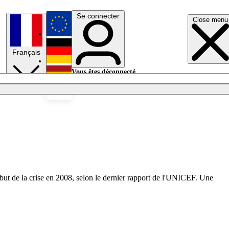
Se connecter
Close menu
English
Français
Deutsch
Vous êtes déconnecté.
Se connecter
Español
Lumières éteintes
ébut de la crise en 2008, selon le dernier rapport de l'UNICEF. Une