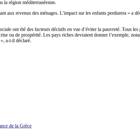
ns la région méditerranéenne.
nt aux revenus des ménages. L’impact sur les enfants perdurera » a déclar
ale ont été des facteurs décisifs en vue d’éviter la pauvreté. Tous les p
e crise ou de prospérité. Les pays riches devraient donner l’exemple, nota
, a-t-il déclaré.
tance de la Grèce