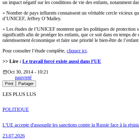
un impact négatif sur les conditions de vie des enfants, notamment da
« Nombre de pays influents connaissent un véritable cercle vicieux qua
d’UNICEF, Jeffrey O’Malley.
« Les études de l’UNICEF montrent que les politiques de protection soci
significatifs afin de protéger les enfants, que ce soit dans en temps d
ralentissement économique et faire une priorité le bien-être de l’enfant »
Pour consulter l’étude complète,
cliquez ici
.
>> Lire :
Le travail forcé existe aussi dans l’UE
Oct 30, 2014 - 10:21
pauvreté
Print
Partager
LES PLUS LUS
POLITIQUE
L'UE accepte d'assouplir les sanctions contre la Russie face à la résis
23.07.2026