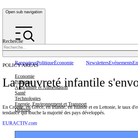
Open sub navigation
Recherche
Rapporteur
Politique
Économie
Newsletters
Evénements
Em
POLICY AREAS
Economie
La pauvreté infantile s'en
Politique
Agriculture et Alimentation
Santé
Technologies
Energie, Environnement et Transport
En Croatie, en Grèce, en Irlande, en Islande et en Lettonie, le taux d
Défense
tendance qui touche la majorité des pays développés.
EURACTIV.com