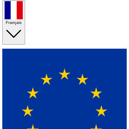
Français