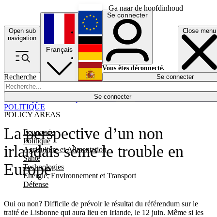
Ga naar de hoofdinhoud
Se connecter
Open sub
Close menu
English
navigation
Français
Deutsch
Vous êtes déconnecté.
Recherche
Se connecter
Español
Lumières éteintes
Se connecter
Rapporteur
Politique
Économie
Newsletters
Evénements
Em
POLITIQUE
POLICY AREAS
La perspective d’un non
Economie
Politique
irlandais sème le trouble en
Agriculture et Alimentation
Santé
Europe
Technologies
Energie, Environnement et Transport
Défense
Oui ou non? Difficile de prévoir le résultat du référendum sur le
traité de Lisbonne qui aura lieu en Irlande, le 12 juin. Même si les