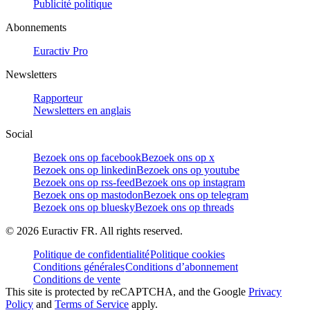
Publicité politique
Abonnements
Euractiv Pro
Newsletters
Rapporteur
Newsletters en anglais
Social
Bezoek ons op facebook
Bezoek ons op x
Bezoek ons op linkedin
Bezoek ons op youtube
Bezoek ons op rss-feed
Bezoek ons op instagram
Bezoek ons op mastodon
Bezoek ons op telegram
Bezoek ons op bluesky
Bezoek ons op threads
©
2026
Euractiv FR. All rights reserved.
Politique de confidentialité
Politique cookies
Conditions générales
Conditions d’abonnement
Conditions de vente
This site is protected by reCAPTCHA, and the Google
Privacy
Policy
and
Terms of Service
apply.