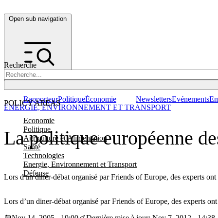
Open sub navigation
Recherche
Rapporteur
Politique
Économie
Newsletters
Evénements
Em
POLICY AREAS
ENERGIE, ENVIRONNEMENT ET TRANSPORT
Economie
Politique
La politique européenne des
Agriculture et Alimentation
Santé
Technologies
Energie, Environnement et Transport
Défense
Lors d'un diner-débat organisé par Friends of Europe, des experts ont t
Lors d’un diner-débat organisé par Friends of Europe, des experts ont t
Nov 14, 2005 - 19:00
Dernière mise à jour: Nov 7, 2012 - 14:38