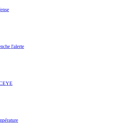
fense
nche l'alerte
 ICEYE
mpérature