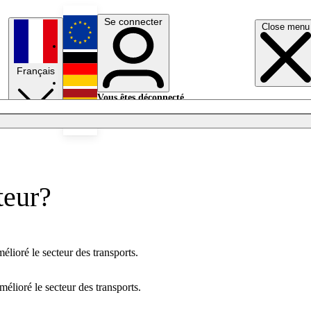
Se connecter
Close menu
English
Français
Deutsch
Vous êtes déconnecté.
Se connecter
Español
Lumières éteintes
teur?
mélioré le secteur des transports.
mélioré le secteur des transports.