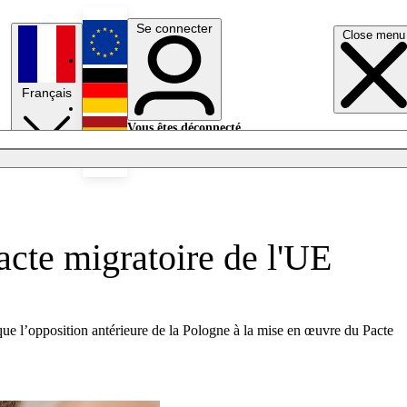
Se connecter
Close menu
English
Français
Deutsch
Vous êtes déconnecté.
Se connecter
Español
Lumières éteintes
acte migratoire de l'UE
e que l’opposition antérieure de la Pologne à la mise en œuvre du Pacte