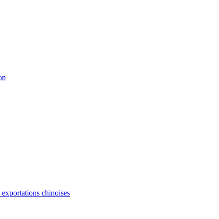
on
s exportations chinoises