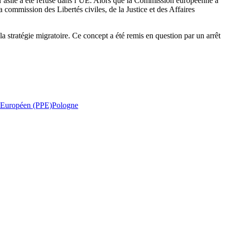
s l’asile a été refusé dans l’UE. Alors que la Commission européenne a
commission des Libertés civiles, de la Justice et des Affaires
la stratégie migratoire. Ce concept a été remis en question par un arrêt
e Européen (PPE)
Pologne