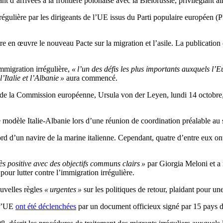
t d’arrivées à la frontière polonaise avec la Biélorussie, privilégiant a
 irrégulière par les dirigeants de l’UE issus du Parti populaire europé
tre en œuvre le nouveau Pacte sur la migration et l’asile. La publication 
immigration irrégulière,
« l’un des défis les plus importants auxquels l’
’Italie et l’Albanie »
aura commencé.
de la Commission européenne, Ursula von der Leyen, lundi 14 octobre, où
le modèle Italie-Albanie lors d’une réunion de coordination préalable au
 d’un navire de la marine italienne. Cependant, quatre d’entre eux ont 
ès positive avec des objectifs communs clairs »
par Giorgia Meloni et a 
r lutter contre l’immigration irrégulière.
uvelles règles
« urgentes »
sur les politiques de retour, plaidant pour une
e l’UE
ont été déclenchées
par un document officieux signé par 15 pays d