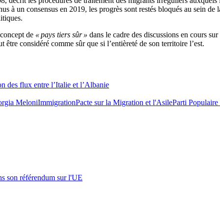
008, décrit les procédures de traitement des migrants irréguliers auxquel
s à un consensus en 2019, les progrès sont restés bloqués au sein de la 
itiques.
u concept de
« pays tiers sûr »
dans le cadre des discussions en cours sur 
 être considéré comme sûr que si l’entièreté de son territoire l’est.
 des flux entre l’Italie et l’Albanie
orgia Meloni
Immigration
Pacte sur la Migration et l'Asile
Parti Populair
s son référendum sur l'UE