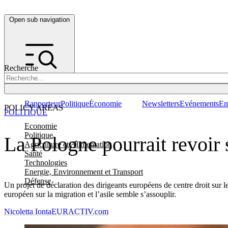
Open sub navigation
Recherche
Rapporteur
Politique
Économie
Newsletters
Evénements
Em
POLICY AREAS
POLITIQUE
Economie
Politique
La Pologne pourrait revoir 
Agriculture et Alimentation
Santé
Technologies
Energie, Environnement et Transport
Défense
Un projet de déclaration des dirigeants européens de centre droit sur l
européen sur la migration et l’asile semble s’assouplir.
Nicoletta Ionta
EURACTIV.com