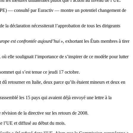
insi les mesures unilatérales plutôt que l’action au niveau de l’UE.
en (PPE) — consulté par Euractiv — montre un potentiel changement de
de la déclaration nécessiterait l’approbation de tous les dirigeants
Europe est confrontée aujourd’hui »
, exhortant les États membres à tirer
 elle soulignait l’importance de s’inspirer de ce modèle pour lutter
 sommet qui s’est tenue ce jeudi 17 octobre.
dû retourner en Italie, deux parce qu’ils étaient mineurs et deux en
rassemblé les 15 pays qui avaient déjà envoyé une lettre à la
 révision de la directive sur les retours de 2008.
e l’UE et diffusé au début du mois.