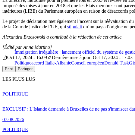
La directive, introduite pour la première fois en 2005 et révisée en 2
proposé des mises à jour en 2018 et que les États membres sont parvenu
intérieures (LIBE) du Parlement européen en raison de désaccords pol
Le projet de déclaration met également l’accent sur la réévaluation d
de la Cour de justice de l’UE, qui
stipulait
qu’un pays d’origine ne peut
Alexandra Brzozowski a contribué à la rédaction de cet article.
[Édité par Anna Martino]
Immigration irrégulière : lancement officiel du système de gestion
Oct 17, 2024 - 16:09
Dernière mise à jour: Oct 17, 2024 - 17:03
Politique
accord Italie-Albanie
Conseil européen
Donald Tusk
Gi
Print
Partager
LES PLUS LUS
POLITIQUE
EXCLUSIF : L'Islande demande à Bruxelles de ne pas s'immiscer dan
07.08.2026
POLITIQUE