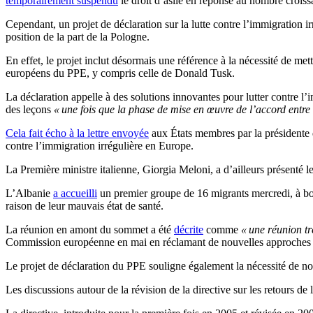
temporairement suspendu
le droit d’asile en réponse au nombre croissan
Cependant, un projet de déclaration sur la lutte contre l’immigration
position de la part de la Pologne.
En effet, le projet inclut désormais une référence à la nécessité de met
européens du PPE, y compris celle de Donald Tusk.
La déclaration appelle à des solutions innovantes pour lutter contre l’
des leçons
« une fois que la phase de mise en œuvre de l’accord entre l
Cela fait écho à la lettre envoyée
aux États membres par la présidente 
contre l’immigration irrégulière en Europe.
La Première ministre italienne, Giorgia Meloni, a d’ailleurs présenté 
L’Albanie
a accueilli
un premier groupe de 16 migrants mercredi, à bord
raison de leur mauvais état de santé.
La réunion en amont du sommet a été
décrite
comme
« une réunion tr
Commission européenne en mai en réclamant de nouvelles approches pou
Le projet de déclaration du PPE souligne également la nécessité de no
Les discussions autour de la révision de la directive sur les retours d