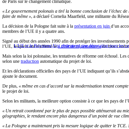
de Paris sur le changement climatique.
«
Le gouvernement polonais a tiré la bonne conclusion de
l’
échec de 
faire de même
»
, a déclaré Cornelia Maarfield, une militante du Rés
La décision de la Pologne fait suite à la
présentation en juin
d’
un acco
membres de
l’
UE il y a quatre ans.
Signé au début des
années
1990 afin de protéger les investissements pé
L’UE et le Royaume-Uni obtiennent une dérogation pour les combu
l’
UE, lesquels ont réaffirmé le
«
droit de réglementer
»
du bloc confor
Mais selon la loi polonaise, les tentatives de réforme ont échoué.
Les 
selon une
traduction
automatique du projet de loi.
Et les déclarations officielles des pays de
l’
UE indiquant
qu’
ils
s’
abst
ajoute le document.
De plus,
«
même en cas
d’
accord sur la modernisation tenant compte 
le projet de loi.
Selon les militants, la meilleure option consiste à ce que les pays de
l’
«
Un retrait coordonné par le plus de pays possible atténuerait au mi
géographies, le rendant encore plus dangereux
d’
un point de vue clim
«
La Pologne a maintenant pris la mesure logique de quitter le TCE. 