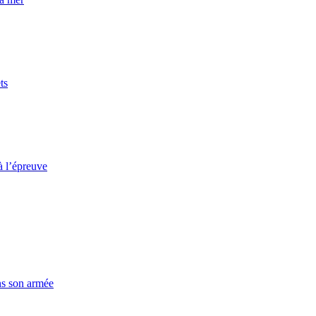
ts
à l’épreuve
ns son armée