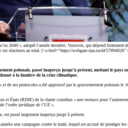
u’en 2040 », adopté l’année dernière, Varsovie, qui dépend fortement d
on de six réacteurs au total. [<a href="https://webgate.epa.eu/id/57
rnement polonais, passé inaperçu
jusqu’à présent
, mettant le pays s
donné à la lumière de la crise climatique.
»
et de ses protocoles a été approuvé par le gouvernement polonais le
1
urs et États (RDIE) de la charte constitue
«
une menace pour
l’
autonomi
 de
l’
ordre juridique de
l’
UE
»
.
lle, est passé largement inaperçu
jusqu’à présent
.
années une campagne contre le traité, lequel est accusé de protéger les 