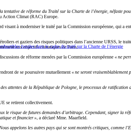
la tentative de réforme du Traité sur la Charte de
l’
énergie, néfaste pou
eau Action Climat (RAC) Europe.
rd visant à moderniser le traité par la Commission européenne, qui a en
troliers et gaziers des risques politiques dans
l’
ancienne URSS, le trait
stibles fossiles dans le cadre du traité sur la Charte de l’énergie
mément aux objectifs climatiques de Paris.
discussions de réforme menées par la Commission européenne
«
ne perm
iendront de se poursuivre mutuellement
«
ne seront vraisemblablement p
des attentes de la République de Pologne, le processus de ratification
UE se retirent collectivement.
eux le risque de futures demandes
d’
arbitrage. Cependant, signer la réfo
atique et financier
»
, a déclaré Mme. Maarfield.
Nous appelons les autres pays qui se sont montrés critiques, comme
l’
E