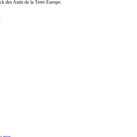
rck des Amis de la Terre Europe.
e
la mer