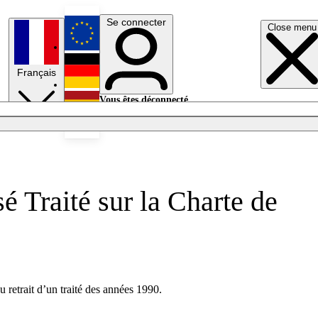
Se connecter
Close menu
English
Français
Deutsch
Vous êtes déconnecté.
Se connecter
Español
Lumières éteintes
sé Traité sur la Charte de
u retrait
d’
un traité des
années
1990.