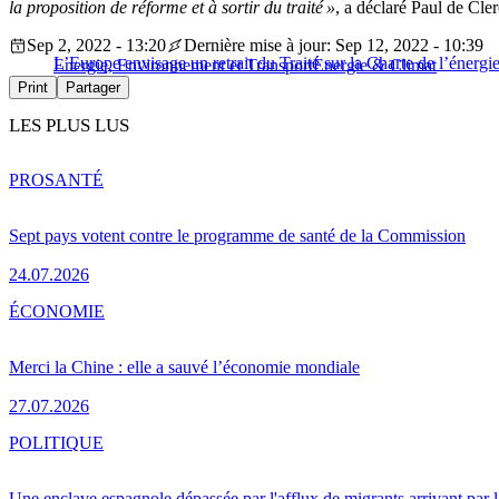
la proposition de réforme et à sortir du traité
»
, a déclaré Paul de Cle
Sep 2, 2022 - 13:20
Dernière mise à jour: Sep 12, 2022 - 10:39
L’Europe envisage un retrait du Traité sur la Charte de l’énergi
Energie, Environnement et Transport
Energie & Climat
Print
Partager
LES PLUS LUS
PRO
SANTÉ
Sept pays votent contre le programme de santé de la Commission
24.07.2026
ÉCONOMIE
Merci la Chine : elle a sauvé l’économie mondiale
27.07.2026
POLITIQUE
Une enclave espagnole dépassée par l'afflux de migrants arrivant par 