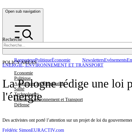
Open sub navigation
Recherche
Rapporteur
Politique
Économie
Newsletters
Evénements
Em
POLICY AREAS
ENERGIE, ENVIRONNEMENT ET TRANSPORT
Economie
Politique
La Pologne rédige une loi po
Agriculture et Alimentation
Santé
l'énergie
Technologies
Energie, Environnement et Transport
Défense
Des activistes ont porté
l’
attention sur un projet de loi du gouverneme
Frédéric Simon
EURACTIV.com