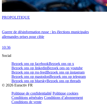
PRO
POLITIQUE
Guerre de désinformation russe : les élections municipales
allemandes prises pour cible
10:36
Social
Bezoek ons op facebook
Bezoek ons op x
Bezoek ons op linkedin
Bezoek ons op youtube
Bezoek ons op rss-feed
Bezoek ons op instagram
Bezoek ons op mastodon
Bezoek ons op telegram
Bezoek ons op bluesky
Bezoek ons op threads
©
2026
Euractiv FR
Politique de confidentialité
Politique cookies
Conditions générales
Conditions d’abonnement
Conditions de vente