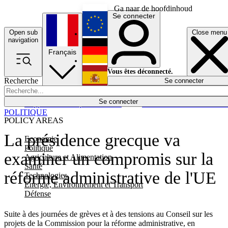
Ga naar de hoofdinhoud
Se connecter
Open sub
Close menu
English
navigation
Français
Deutsch
Vous êtes déconnecté.
Recherche
Se connecter
Español
Lumières éteintes
Se connecter
Rapporteur
Politique
Économie
Newsletters
Evénements
Em
POLITIQUE
POLICY AREAS
La présidence grecque va
Economie
Politique
examiner un compromis sur la
Agriculture et Alimentation
Santé
réforme administrative de l'UE
Technologies
Energie, Environnement et Transport
Défense
Suite à des journées de grèves et à des tensions au Conseil sur les
projets de la Commission pour la réforme administrative, en