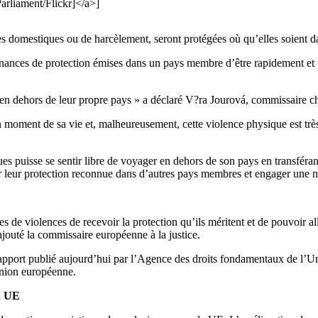
rliament/Flickr]</a>]
ces domestiques ou de harcèlement, seront protégées où qu’elles soient
nces de protection émises dans un pays membre d’être rapidement et fa
en dehors de leur propre pays » a déclaré V?ra Jourová, commissaire cha
 moment de sa vie et, malheureusement, cette violence physique est trè
 puisse se sentir libre de voyager en dehors de son pays en transféran
ir leur protection reconnue dans d’autres pays membres et engager une 
e violences de recevoir la protection qu’ils méritent et de pouvoir all
ajouté la commissaire européenne à la justice.
rapport publié aujourd’hui par l’Agence des droits fondamentaux de l’U
Union européenne.
en UE