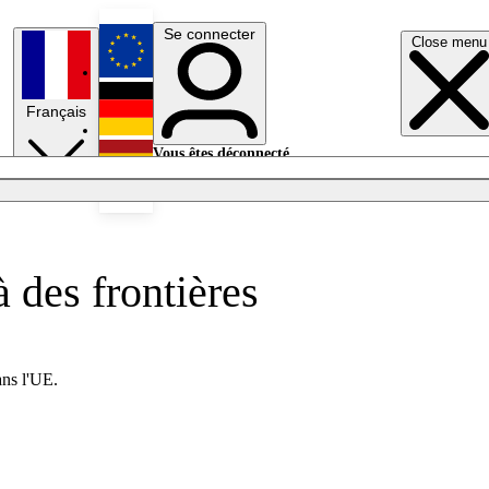
Se connecter
Close menu
English
Français
Deutsch
Vous êtes déconnecté.
Se connecter
Español
Lumières éteintes
 des frontières
dans l'UE.