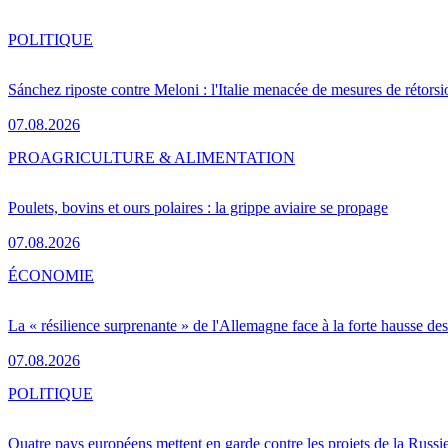
POLITIQUE
Sánchez riposte contre Meloni : l'Italie menacée de mesures de rétorsi
07.08.2026
PRO
AGRICULTURE & ALIMENTATION
Poulets, bovins et ours polaires : la grippe aviaire se propage
07.08.2026
ÉCONOMIE
La « résilience surprenante » de l'Allemagne face à la forte hausse de
07.08.2026
POLITIQUE
Quatre pays européens mettent en garde contre les projets de la Russi