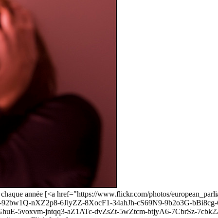
ces chaque année [<a href="https://www.flickr.com/photos/european_p
2bw1Q-nXZ2p8-6JiyZZ-8XocF1-34ahJh-cS69N9-9b2o3G-bBi8cg-
GhuE-5voxvm-jntqq3-aZ1ATc-dvZsZt-5wZtcm-btjyA6-7CbrSz-7cbk