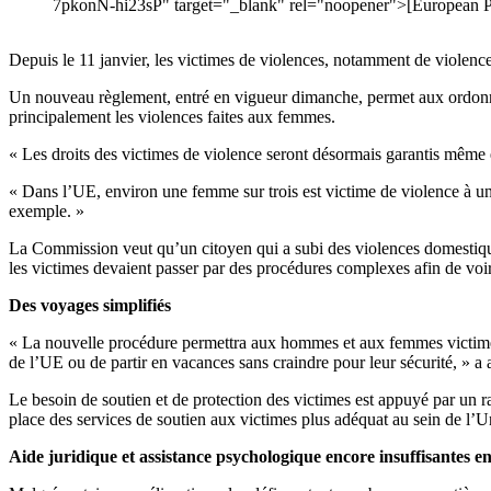
7pkonN-hi23sP" target="_blank" rel="noopener">[European Pa
Depuis le 11 janvier, les victimes de violences, notamment de violen
Un nouveau règlement, entré en vigueur dimanche, permet aux ordonna
principalement les violences faites aux femmes.
« Les droits des victimes de violence seront désormais garantis même 
« Dans l’UE, environ une femme sur trois est victime de violence à un
exemple. »
La Commission veut qu’un citoyen qui a subi des violences domestiques
les victimes devaient passer par des procédures complexes afin de vo
Des voyages simplifiés
« La nouvelle procédure permettra aux hommes et aux femmes victimes d
de l’UE ou de partir en vacances sans craindre pour leur sécurité, » a 
Le besoin de soutien et de protection des victimes est appuyé par un 
place des services de soutien aux victimes plus adéquat au sein de l’
Aide juridique et assistance psychologique encore insuffisantes 