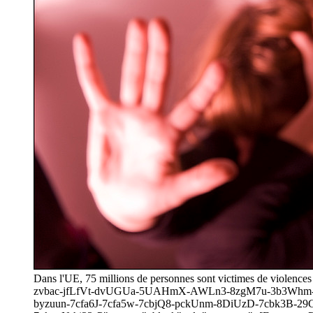
Dans l'UE, 75 millions de personnes sont victimes de violen
zvbac-jfLfVt-dvUGUa-5UAHmX-AWLn3-8zgM7u-3b3Whm-9
byzuun-7cfa6J-7cfa5w-7cbjQ8-pckUnm-8DiUzD-7cbk3B-29