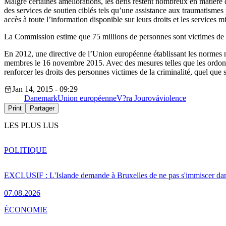
Malgré certaines améliorations, les défis restent nombreux en matière 
des services de soutien ciblés tels qu’une assistance aux traumatismes
accès à toute l’information disponible sur leurs droits et les services mi
La Commission estime que 75 millions de personnes sont victimes de 
En 2012, une directive de l’Union européenne établissant les normes mi
membres le 16 novembre 2015. Avec des mesures telles que les ordonna
renforcer les droits des personnes victimes de la criminalité, quel que 
Jan 14, 2015 - 09:29
Danemark
Union européenne
V?ra Jourová
violence
Print
Partager
LES PLUS LUS
POLITIQUE
EXCLUSIF : L'Islande demande à Bruxelles de ne pas s'immiscer dan
07.08.2026
ÉCONOMIE