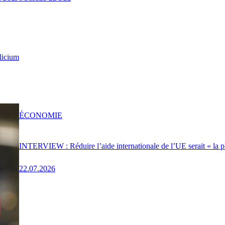
licium
ÉCONOMIE
INTERVIEW : Réduire l’aide internationale de l’UE serait « la p
22.07.2026