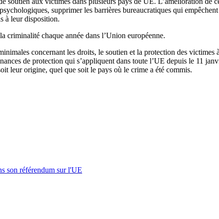
de soutien aux victimes dans plusieurs pays de UE. L’amélioration de ces
 psychologiques, supprimer les barrières bureaucratiques qui empêchent l
s à leur disposition.
la criminalité chaque année dans l’Union européenne.
nimales concernant les droits, le soutien et la protection des victimes à
nces de protection qui s’appliquent dans toute l’UE depuis le 11 janv
soit leur origine, quel que soit le pays où le crime a été commis.
s son référendum sur l'UE