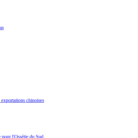
on
s exportations chinoises
e pour l'Ossétie du Sud