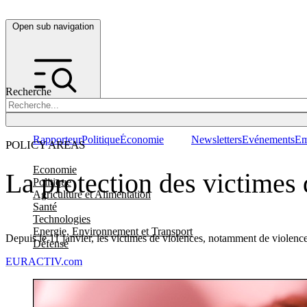
Open sub navigation
Recherche
Rapporteur
Politique
Économie
Newsletters
Evénements
Em
POLICY AREAS
Economie
La protection des victimes 
Politique
Agriculture et Alimentation
Santé
Technologies
Energie, Environnement et Transport
Depuis le 11 janvier, les victimes de violences, notamment de violenc
Défense
EURACTIV.com