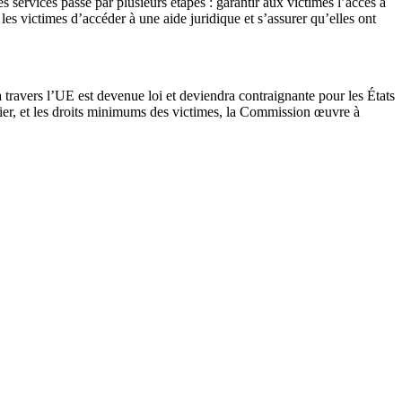
 services passe par plusieurs étapes : garantir aux victimes l’accès à
es victimes d’accéder à une aide juridique et s’assurer qu’elles ont
 travers l’UE est devenue loi et deviendra contraignante pour les États
ier, et les droits minimums des victimes, la Commission œuvre à