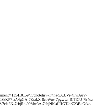
arliament/4135410159/in/photolist-7ir4na-5A3JVr-4FwAuV-
63kKP7-aA4gGA-7ZxrkX-8coWuv-7pgwwr-fCTiCU-7ir4oz-
22-7cfa3N-7cbjRn-99Mw3A-7cbjNK-dJHGT-brZ23E-tGfxc-