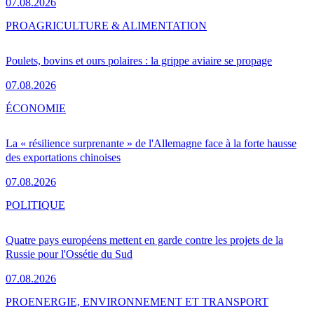
07.08.2026
PRO
AGRICULTURE & ALIMENTATION
Poulets, bovins et ours polaires : la grippe aviaire se propage
07.08.2026
ÉCONOMIE
La « résilience surprenante » de l'Allemagne face à la forte hausse
des exportations chinoises
07.08.2026
POLITIQUE
Quatre pays européens mettent en garde contre les projets de la
Russie pour l'Ossétie du Sud
07.08.2026
PRO
ENERGIE, ENVIRONNEMENT ET TRANSPORT