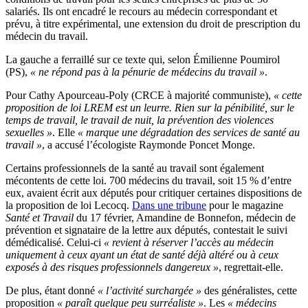
salariés. Ils ont encadré le recours au médecin correspondant et
prévu, à titre expérimental, une extension du droit de prescription du
médecin du travail.
La gauche a ferraillé sur ce texte qui, selon Émilienne Poumirol
(PS),
« ne répond pas à la pénurie de médecins du travail »
.
Pour Cathy Apourceau-Poly (CRCE à majorité communiste),
« cette
proposition de loi LREM est un leurre. Rien sur la pénibilité, sur le
temps de travail, le travail de nuit, la prévention des violences
sexuelles »
. Elle
« marque une dégradation des services de santé au
travail »
, a accusé l’écologiste Raymonde Poncet Monge.
Certains professionnels de la santé au travail sont également
mécontents de cette loi. 700 médecins du travail, soit 15 % d’entre
eux, avaient écrit aux députés pour critiquer certaines dispositions de
la proposition de loi Lecocq.
Dans une tribune
pour le magazine
Santé et Travail
du 17 février, Amandine de Bonnefon, médecin de
prévention et signataire de la lettre aux députés, contestait le suivi
démédicalisé. Celui-ci
« revient à réserver l’accès au médecin
uniquement à ceux ayant un état de santé déjà altéré ou à ceux
exposés à des risques professionnels dangereux »
, regrettait-elle.
De plus, étant donné
« l’activité surchargée »
des généralistes, cette
proposition
« paraît quelque peu surréaliste »
. Les
« médecins