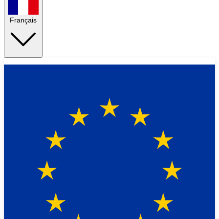
Français