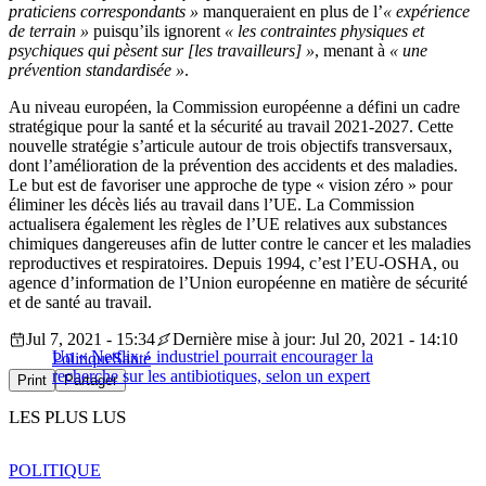
praticiens correspondants »
manqueraient en plus de l’
« expérience
de terrain »
puisqu’ils ignorent
« les contraintes physiques et
psychiques qui pèsent sur [les travailleurs] »
, menant à
« une
prévention standardisée »
.
Au niveau européen, la Commission européenne a défini un cadre
stratégique pour la santé et la sécurité au travail 2021-2027. Cette
nouvelle stratégie s’articule autour de trois objectifs transversaux,
dont l’amélioration de la prévention des accidents et des maladies.
Le but est de favoriser une approche de type « vision zéro » pour
éliminer les décès liés au travail dans l’UE. La Commission
actualisera également les règles de l’UE relatives aux substances
chimiques dangereuses afin de lutter contre le cancer et les maladies
reproductives et respiratoires. Depuis 1994, c’est l’EU-OSHA, ou
agence d’information de l’Union européenne en matière de sécurité
et de santé au travail.
Jul 7, 2021 - 15:34
Dernière mise à jour: Jul 20, 2021 - 14:10
Un « Netflix » industriel pourrait encourager la
Politique
Santé
recherche sur les antibiotiques, selon un expert
Print
Partager
LES PLUS LUS
POLITIQUE