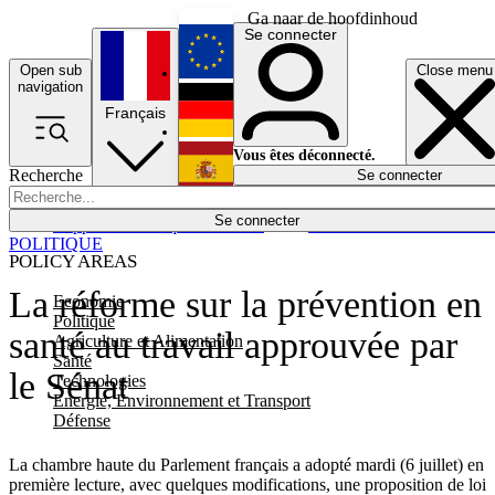
Ga naar de hoofdinhoud
Se connecter
Open sub
Close menu
English
navigation
Français
Deutsch
Vous êtes déconnecté.
Recherche
Se connecter
Español
Lumières éteintes
Se connecter
Rapporteur
Politique
Économie
Newsletters
Evénements
Em
POLITIQUE
POLICY AREAS
La réforme sur la prévention en
Economie
Politique
santé au travail approuvée par
Agriculture et Alimentation
Santé
le Sénat
Technologies
Energie, Environnement et Transport
Défense
La chambre haute du Parlement français a adopté mardi (6 juillet) en
première lecture, avec quelques modifications, une proposition de loi