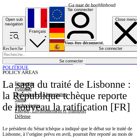
Ga naar de hoofdinhoud
Se connecter
Open sub
Close menu
English
navigation
Français
Deutsch
Vous êtes déconnecté.
Recherche
Se connecter
Español
Lumières éteintes
Se connecter
Rapporteur
Politique
Économie
Newsletters
Evénements
Em
POLITIQUE
POLICY AREAS
La saga du traité de Lisbonne :
Economie
Politique
la République tchèque reporte
Agriculture et Alimentation
Santé
de nouveau la ratification [FR]
Technologies
Energie, Environnement et Transport
Défense
Le président du Sénat tchèque a indiqué que le débat sur le traité de
Lisbonne, à l’origine prévu en avril, pourrait être reporté au mois de