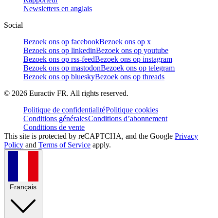
Newsletters en anglais
Social
Bezoek ons op facebook
Bezoek ons op x
Bezoek ons op linkedin
Bezoek ons op youtube
Bezoek ons op rss-feed
Bezoek ons op instagram
Bezoek ons op mastodon
Bezoek ons op telegram
Bezoek ons op bluesky
Bezoek ons op threads
©
2026
Euractiv FR. All rights reserved.
Politique de confidentialité
Politique cookies
Conditions générales
Conditions d’abonnement
Conditions de vente
This site is protected by reCAPTCHA, and the Google
Privacy
Policy
and
Terms of Service
apply.
Français