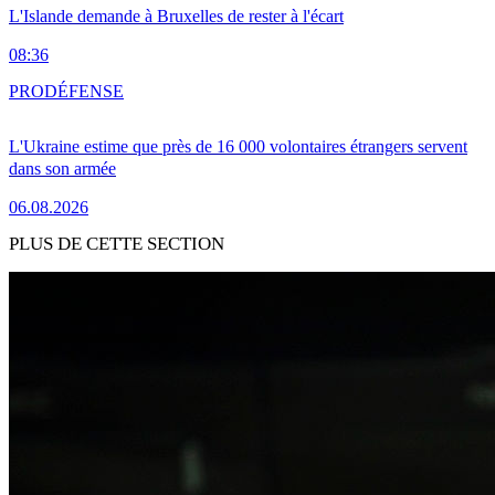
L'Islande demande à Bruxelles de rester à l'écart
08:36
PRO
DÉFENSE
L'Ukraine estime que près de 16 000 volontaires étrangers servent
dans son armée
06.08.2026
PLUS DE CETTE SECTION