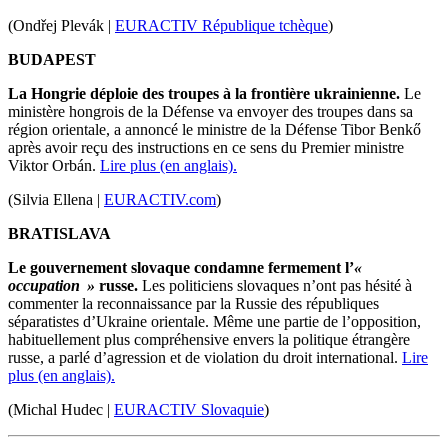
(Ondřej Plevák |
EURACTIV République tchèque
)
BUDAPEST
La Hongrie déploie des troupes à la frontière ukrainienne.
Le
ministère hongrois de la Défense va envoyer des troupes dans sa
région orientale, a annoncé le ministre de la Défense Tibor Benkő
après avoir reçu des instructions en ce sens du Premier ministre
Viktor Orbán.
Lire plus (en anglais).
(Silvia Ellena |
EURACTIV.com
)
BRATISLAVA
Le gouvernement slovaque condamne fermement l’
«
occupation »
russe.
Les politiciens slovaques n’ont pas hésité à
commenter la reconnaissance par la Russie des républiques
séparatistes d’Ukraine orientale. Même une partie de l’opposition,
habituellement plus compréhensive envers la politique étrangère
russe, a parlé d’agression et de violation du droit international.
Lire
plus (en anglais).
(Michal Hudec |
EURACTIV Slovaquie
)