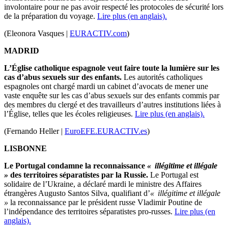
involontaire pour ne pas avoir respecté les protocoles de sécurité lors
de la préparation du voyage.
Lire plus (en anglais).
(Eleonora Vasques |
EURACTIV.com
)
MADRID
L’Église catholique espagnole veut faire toute la lumière sur les
cas d’abus sexuels sur des enfants.
Les autorités catholiques
espagnoles ont chargé mardi un cabinet d’avocats de mener une
vaste enquête sur les cas d’abus sexuels sur des enfants commis par
des membres du clergé et des travailleurs d’autres institutions liées à
l’Église, telles que les écoles religieuses.
Lire plus (en anglais).
(Fernando Heller |
EuroEFE.EURACTIV.es
)
LISBONNE
Le Portugal condamne la reconnaissance
« illégitime et illégale
»
des territoires séparatistes par la Russie.
Le Portugal est
solidaire de l’Ukraine, a déclaré mardi le ministre des Affaires
étrangères Augusto Santos Silva, qualifiant d’
« illégitime et illégale
»
la reconnaissance par le président russe Vladimir Poutine de
l’indépendance des territoires séparatistes pro-russes.
Lire plus (en
anglais).