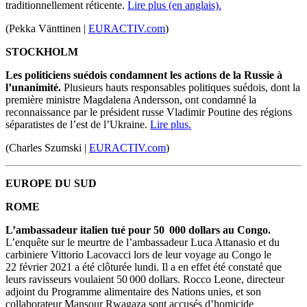
traditionnellement réticente.
Lire plus (en anglais).
(Pekka Vänttinen |
EURACTIV.com
)
STOCKHOLM
Les politiciens suédois condamnent les actions de la Russie à
l’unanimité.
Plusieurs hauts responsables politiques suédois, dont la
première ministre Magdalena Andersson, ont condamné la
reconnaissance par le président russe Vladimir Poutine des régions
séparatistes de l’est de l’Ukraine.
Lire plus.
(Charles Szumski |
EURACTIV.com
)
EUROPE DU SUD
ROME
L’ambassadeur italien tué pour 50 000 dollars au Congo.
L’enquête sur le meurtre de l’ambassadeur Luca Attanasio et du
carbiniere Vittorio Lacovacci lors de leur voyage au Congo le
22 février 2021 a été clôturée lundi. Il a en effet été constaté que
leurs ravisseurs voulaient 50 000 dollars. Rocco Leone, directeur
adjoint du Programme alimentaire des Nations unies, et son
collaborateur Mansour Rwagaza sont accusés d’homicide