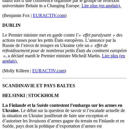
mardi lors d’une conférence organisée par le groupe de réflexion
universitaire Britain in a Changing Europe.
Lire plus (en anglais).
(Benjamin Fox |
EURACTIV.com
)
DUBLIN
Le Premier ministre met en garde contre l’
« effet paralysant »
des
actions russes pour les petits États européens. L’annonce par la
Russie de l’envoi de troupes en Ukraine crée un
« effet de
refroidissement pour de nombreux petits États du continent européen
»
, a déclaré mardi le Premier ministre Micheál Martin.
Lire plus (en
anglais).
(Molly Killeen |
EURACTIV.com
)
SCANDINAVIE ET PAYS BALTES
HELSINKI
|
STOCKHOLM
La Finlande et la Suède contestent l’embargo sur les armes en
Ukraine.
Le débat sur la question de savoir si l’escalade actuelle de
la situation en Ukraine justifierait de faire une exception et
d’autoriser les livraisons d’armes gagne du terrain en Finlande et en
Suède, pays dont la politique d’exportation d’armes est