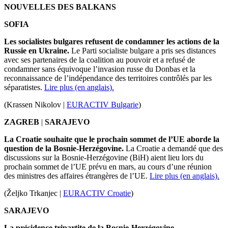
NOUVELLES DES BALKANS
SOFIA
Les socialistes bulgares refusent de condamner les actions de la
Russie en Ukraine.
Le Parti socialiste bulgare a pris ses distances
avec ses partenaires de la coalition au pouvoir et a refusé de
condamner sans équivoque l’invasion russe du Donbas et la
reconnaissance de l’indépendance des territoires contrôlés par les
séparatistes.
Lire plus (en anglais).
(Krassen Nikolov |
EURACTIV Bulgarie
)
ZAGREB
|
SARAJEVO
La Croatie souhaite que le prochain sommet de l’UE aborde la
question de la Bosnie-Herzégovine.
La Croatie a demandé que des
discussions sur la Bosnie-Herzégovine (BiH) aient lieu lors du
prochain sommet de l’UE prévu en mars, au cours d’une réunion
des ministres des affaires étrangères de l’UE.
Lire plus (en anglais).
(Željko Trkanjec |
EURACTIV Croatie
)
SARAJEVO
La présidence tripartite de la Bosnie-Herzégovine