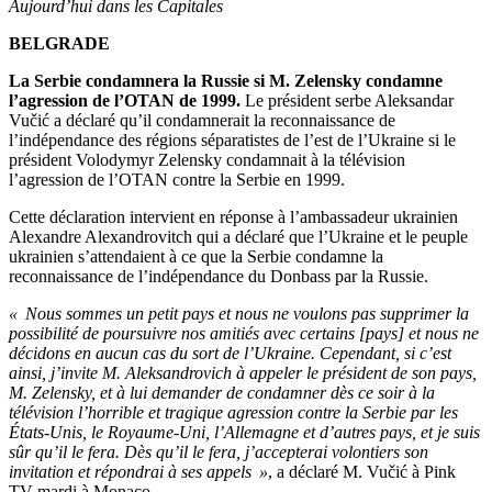
Aujourd’hui dans les Capitales
BELGRADE
La Serbie condamnera la Russie si M. Zelensky condamne
l’agression de l’OTAN de 1999.
Le président serbe Aleksandar
Vučić a déclaré qu’il condamnerait la reconnaissance de
l’indépendance des régions séparatistes de l’est de l’Ukraine si le
président Volodymyr Zelensky condamnait à la télévision
l’agression de l’OTAN contre la Serbie en 1999.
Cette déclaration intervient en réponse à l’ambassadeur ukrainien
Alexandre Alexandrovitch qui a déclaré que l’Ukraine et le peuple
ukrainien s’attendaient à ce que la Serbie condamne la
reconnaissance de l’indépendance du Donbass par la Russie.
« Nous sommes un petit pays et nous ne voulons pas supprimer la
possibilité de poursuivre nos amitiés avec certains [pays] et nous ne
décidons en aucun cas du sort de l’Ukraine. Cependant, si c’est
ainsi, j’invite M. Aleksandrovich à appeler le président de son pays,
M. Zelensky, et à lui demander de condamner dès ce soir à la
télévision l’horrible et tragique agression contre la Serbie par les
États-Unis, le Royaume-Uni, l’Allemagne et d’autres pays, et je suis
sûr qu’il le fera. Dès qu’il le fera, j’accepterai volontiers son
invitation et répondrai à ses appels »
, a déclaré M. Vučić à Pink
TV mardi à Monaco.