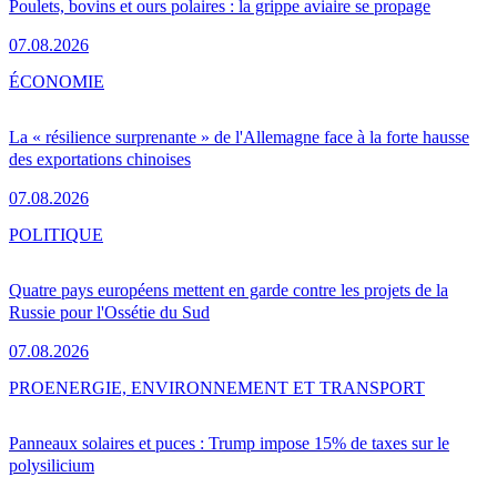
Poulets, bovins et ours polaires : la grippe aviaire se propage
07.08.2026
ÉCONOMIE
La « résilience surprenante » de l'Allemagne face à la forte hausse
des exportations chinoises
07.08.2026
POLITIQUE
Quatre pays européens mettent en garde contre les projets de la
Russie pour l'Ossétie du Sud
07.08.2026
PRO
ENERGIE, ENVIRONNEMENT ET TRANSPORT
Panneaux solaires et puces : Trump impose 15% de taxes sur le
polysilicium