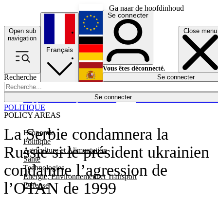
Ga naar de hoofdinhoud
Se connecter
Open sub
Close menu
English
navigation
Français
Deutsch
Vous êtes déconnecté.
Recherche
Se connecter
Español
Lumières éteintes
Se connecter
Rapporteur
Politique
Économie
Newsletters
Evénements
Em
POLITIQUE
POLICY AREAS
La Serbie condamnera la
Economie
Politique
Russie si le président ukrainien
Agriculture et Alimentation
Santé
condamne l’agression de
Technologies
Energie, Environnement et Transport
l’OTAN de 1999
Défense