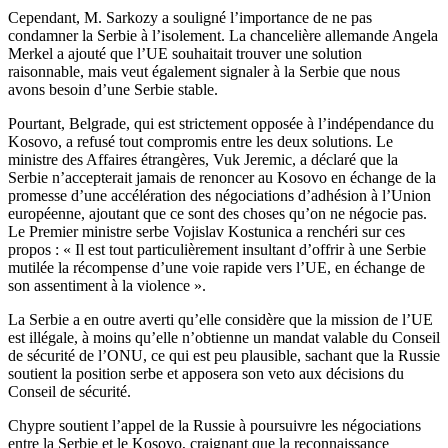
Cependant, M. Sarkozy a souligné l’importance de ne pas
condamner la Serbie à l’isolement. La chancelière allemande Angela
Merkel a ajouté que l’UE souhaitait trouver une solution
raisonnable, mais veut également signaler à la Serbie que nous
avons besoin d’une Serbie stable.
Pourtant, Belgrade, qui est strictement opposée à l’indépendance du
Kosovo, a refusé tout compromis entre les deux solutions. Le
ministre des Affaires étrangères, Vuk Jeremic, a déclaré que la
Serbie n’accepterait jamais de renoncer au Kosovo en échange de la
promesse d’une accélération des négociations d’adhésion à l’Union
européenne, ajoutant que ce sont des choses qu’on ne négocie pas.
Le Premier ministre serbe Vojislav Kostunica a renchéri sur ces
propos : « Il est tout particulièrement insultant d’offrir à une Serbie
mutilée la récompense d’une voie rapide vers l’UE, en échange de
son assentiment à la violence ».
La Serbie a en outre averti qu’elle considère que la mission de l’UE
est illégale, à moins qu’elle n’obtienne un mandat valable du Conseil
de sécurité de l’ONU, ce qui est peu plausible, sachant que la Russie
soutient la position serbe et apposera son veto aux décisions du
Conseil de sécurité.
Chypre soutient l’appel de la Russie à poursuivre les négociations
entre la Serbie et le Kosovo, craignant que la reconnaissance