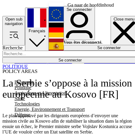
Ga naar de hoofdinhoud
Se connecter
Open sub
Close menu
English
navigation
Français
Deutsch
Vous êtes déconnecté.
Recherche
Se connecter
Español
Lumières éteintes
Se connecter
Rapporteur
Politique
Économie
Newsletters
Evénements
Em
POLITIQUE
POLICY AREAS
La Serbie s’oppose à la mission
Economie
Politique
européenne au Kosovo [FR]
Agriculture et Alimentation
Santé
Technologies
Energie, Environnement et Transport
Défense
Le plan approuvé par les dirigeants européens d’envoyer une
mission civile au Kosovo afin de stabiliser la situation dans la région
essuie un échec, le Premier ministre serbe Vojislav Kostunica accuse
l’UE de vouloir créer un Etat satellite en Serbie.