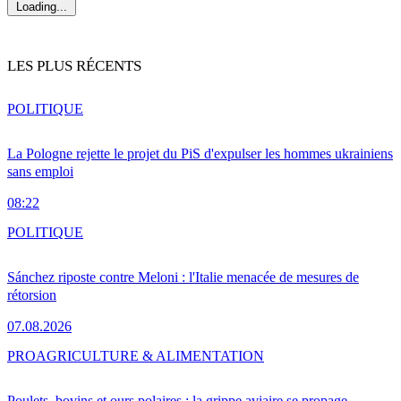
Loading...
LES PLUS RÉCENTS
POLITIQUE
La Pologne rejette le projet du PiS d'expulser les hommes ukrainiens
sans emploi
08:22
POLITIQUE
Sánchez riposte contre Meloni : l'Italie menacée de mesures de
rétorsion
07.08.2026
PRO
AGRICULTURE & ALIMENTATION
Poulets, bovins et ours polaires : la grippe aviaire se propage