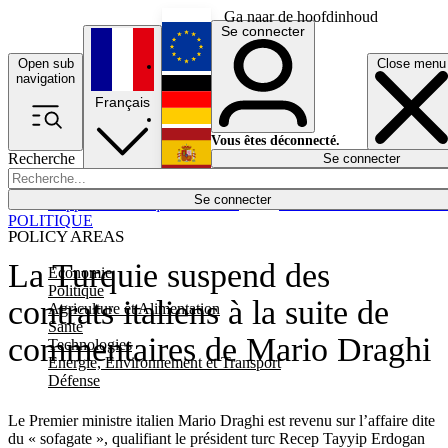
Ga naar de hoofdinhoud
Se connecter
Open sub
Close menu
English
navigation
Français
Deutsch
Vous êtes déconnecté.
Recherche
Se connecter
Español
Lumières éteintes
Se connecter
Rapporteur
Politique
Économie
Newsletters
Evénements
Em
POLITIQUE
POLICY AREAS
La Turquie suspend des
Economie
Politique
contrats italiens à la suite de
Agriculture et Alimentation
Santé
commentaires de Mario Draghi
Technologies
Energie, Environnement et Transport
Défense
Le Premier ministre italien Mario Draghi est revenu sur l’affaire dite
du « sofagate », qualifiant le président turc Recep Tayyip Erdogan