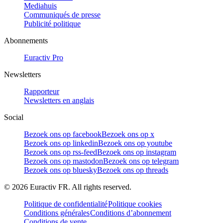
Mediahuis
Communiqués de presse
Publicité politique
Abonnements
Euractiv Pro
Newsletters
Rapporteur
Newsletters en anglais
Social
Bezoek ons op facebook
Bezoek ons op x
Bezoek ons op linkedin
Bezoek ons op youtube
Bezoek ons op rss-feed
Bezoek ons op instagram
Bezoek ons op mastodon
Bezoek ons op telegram
Bezoek ons op bluesky
Bezoek ons op threads
©
2026
Euractiv FR. All rights reserved.
Politique de confidentialité
Politique cookies
Conditions générales
Conditions d’abonnement
Conditions de vente