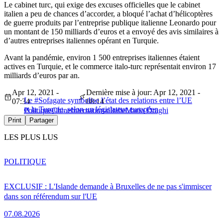
Le cabinet turc, qui exige des excuses officielles que le cabinet
italien a peu de chances d’accorder, a bloqué l’achat d’hélicoptères
de guerre produits par l’entreprise publique italienne Leonardo pour
un montant de 150 milliards d’euros et a envoyé des avis similaires à
d’autres entreprises italiennes opérant en Turquie.
Avant la pandémie, environ 1 500 entreprises italiennes étaient
actives en Turquie, et le commerce italo-turc représentait environ 17
milliards d’euros par an.
Apr 12, 2021 -
Dernière mise à jour: Apr 12, 2021 -
Le #Sofagate symbolise l’état des relations entre l’UE
07:34
08:14
et la Turquie, selon un législateur européen
Politique
Chine
International
Italie
Mario Draghi
Print
Partager
LES PLUS LUS
POLITIQUE
EXCLUSIF : L'Islande demande à Bruxelles de ne pas s'immiscer
dans son référendum sur l'UE
07.08.2026