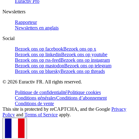
Euractiv Pro
Newsletters
Rapporteur
Newsletters en anglais
Social
Bezoek ons op facebook
Bezoek ons op x
Bezoek ons op linkedin
Bezoek ons op youtube
Bezoek ons op rss-feed
Bezoek ons op instagram
Bezoek ons op mastodon
Bezoek ons op telegram
Bezoek ons op bluesky
Bezoek ons op threads
©
2026
Euractiv FR. All rights reserved.
Politique de confidentialité
Politique cookies
Conditions générales
Conditions d’abonnement
Conditions de vente
This site is protected by reCAPTCHA, and the Google
Privacy
Policy
and
Terms of Service
apply.