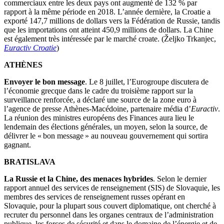
commerciaux entre les deux pays ont augmenté de 132 % par
rapport à la même période en 2018. L’année dernière, la Croatie a
exporté 147,7 millions de dollars vers la Fédération de Russie, tandis
que les importations ont atteint 450,9 millions de dollars. La Chine
est également très intéressée par le marché croate. (Željko Trkanjec,
Euractiv Croatie
)
ATHÈNES
Envoyer le bon message
. Le 8 juillet, l’Eurogroupe discutera de
l’économie grecque dans le cadre du troisième rapport sur la
surveillance renforcée, a déclaré une source de la zone euro à
l’agence de presse Athènes-Macédoine, partenaire média d’
Euractiv
.
La réunion des ministres européens des Finances aura lieu le
lendemain des élections générales, un moyen, selon la source, de
délivrer le « bon message » au nouveau gouvernement qui sortira
gagnant.
BRATISLAVA
La Russie et la Chine, des menaces hybrides
. Selon le dernier
rapport annuel des services de renseignement (SIS) de Slovaquie, les
membres des services de renseignement russes opérant en
Slovaquie, pour la plupart sous couvert diplomatique, ont cherché à
recruter du personnel dans les organes centraux de l’administration
publique, les forces de sécurité et dans le domaine de l’énergie et de