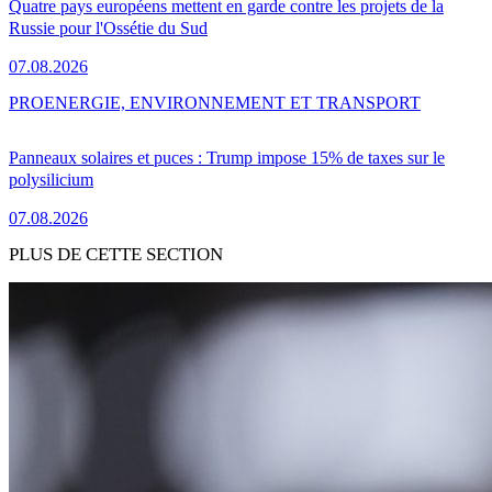
Quatre pays européens mettent en garde contre les projets de la
Russie pour l'Ossétie du Sud
07.08.2026
PRO
ENERGIE, ENVIRONNEMENT ET TRANSPORT
Panneaux solaires et puces : Trump impose 15% de taxes sur le
polysilicium
07.08.2026
PLUS DE CETTE SECTION