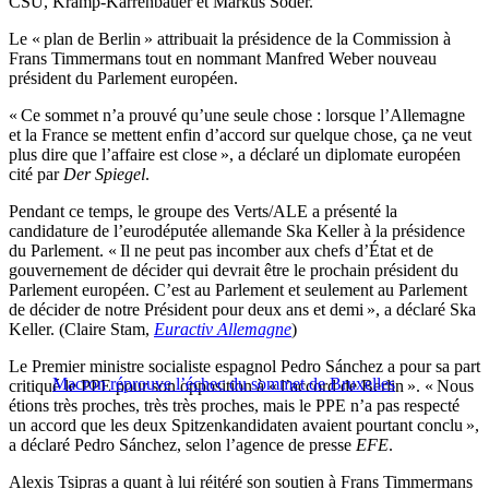
CSU, Kramp-Karrenbauer et Markus Söder.
Le « plan de Berlin » attribuait la présidence de la Commission à
Frans Timmermans tout en nommant Manfred Weber nouveau
président du Parlement européen.
« Ce sommet n’a prouvé qu’une seule chose : lorsque l’Allemagne
et la France se mettent enfin d’accord sur quelque chose, ça ne veut
plus dire que l’affaire est close », a déclaré un diplomate européen
cité par
Der Spiegel
.
Pendant ce temps, le groupe des Verts/ALE a présenté la
candidature de l’eurodéputée allemande Ska Keller à la présidence
du Parlement. « Il ne peut pas incomber aux chefs d’État et de
gouvernement de décider qui devrait être le prochain président du
Parlement européen. C’est au Parlement et seulement au Parlement
de décider de notre Président pour deux ans et demi », a déclaré Ska
Keller. (Claire Stam,
Euractiv Allemagne
)
Le Premier ministre socialiste espagnol Pedro Sánchez a pour sa part
Macron réprouve l’échec du sommet de Bruxelles
critiqué le PPE pour son opposition à « l’accord de Berlin ». « Nous
étions très proches, très très proches, mais le PPE n’a pas respecté
un accord que les deux Spitzenkandidaten avaient pourtant conclu »,
a déclaré Pedro Sánchez, selon l’agence de presse
EFE
.
Alexis Tsipras a quant à lui réitéré son soutien à Frans Timmermans