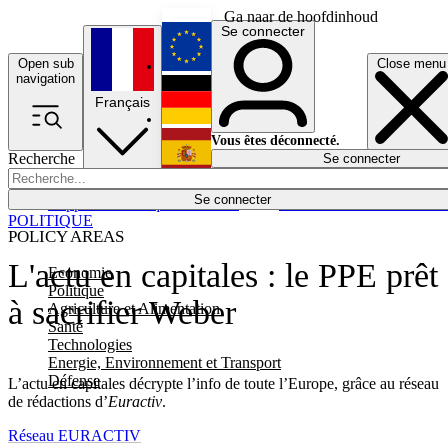
Ga naar de hoofdinhoud
Se connecter
Open sub
Close menu
English
navigation
Français
Deutsch
Vous êtes déconnecté.
Recherche
Se connecter
Español
Lumières éteintes
Se connecter
Rapporteur
Politique
Économie
Newsletters
Evénements
Em
POLITIQUE
POLICY AREAS
L'actu en capitales : le PPE prêt
Economie
Politique
à sacrifier Weber
Agriculture et Alimentation
Santé
Technologies
Energie, Environnement et Transport
Défense
L’actu en capitales décrypte l’info de toute l’Europe, grâce au réseau
de rédactions d’
Euractiv
.
Réseau EURACTIV