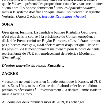
que le V4 avait présenté des propositions concrètes, sans mentionner
aucun nom. Il s’oppose fermement à tous les
Spitzenkandidaten
,
mais si le système doit être appliqué, alors il soutiendrait Margrethe
Vestager. (Aneta Zachová,
Euractiv République tchèque
)
SOFIA
Georgieva, terminé
. La candidate bulgare Kristalina Georgieva
n’est plus dans la course à la présidence du Conseil européen, a
déclaré le Premier ministre Boyko Borissov. « Les libéraux ne sont
pas d’accord avec ça », a-t-il déclaré avant d’ajouter que l’Italie et
les pays du V4 la mentionnaient maintenant pour le poste de haute
représentante de l’UE en remplacement de Federica Mogherini.
(
Dnevnik.bg
)
D’autres nouvelles du réseau Euractiv…
ZAGREB
« Personne ne peut investir en Croatie autant que la Russie, ni l’UE
ni les États-Unis, mais la Croatie doit d’abord créer les conditions
préalables nécessaires à l’investissement », a déclaré l’ambassadeur
russe Anvar Azimov.
Au cours des deux premiers mois de 2019, les échanges