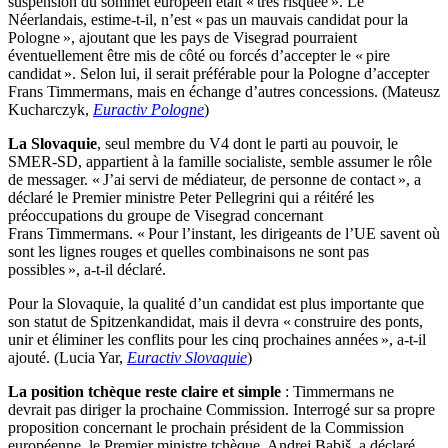
suspension du sommet européen était « très risquée ». Le
Néerlandais, estime-t-il, n’est « pas un mauvais candidat pour la
Pologne », ajoutant que les pays de Visegrad pourraient
éventuellement être mis de côté ou forcés d’accepter le « pire
candidat ». Selon lui, il serait préférable pour la Pologne d’accepter
Frans Timmermans, mais en échange d’autres concessions. (Mateusz
Kucharczyk,
Euractiv Pologne
)
La Slovaquie
, seul membre du V4 dont le parti au pouvoir, le
SMER-SD, appartient à la famille socialiste, semble assumer le rôle
de messager. « J’ai servi de médiateur, de personne de contact », a
déclaré le Premier ministre Peter Pellegrini qui a réitéré les
préoccupations du groupe de Visegrad concernant
Frans Timmermans. « Pour l’instant, les dirigeants de l’UE savent où
sont les lignes rouges et quelles combinaisons ne sont pas
possibles », a-t-il déclaré.
Pour la Slovaquie, la qualité d’un candidat est plus importante que
son statut de Spitzenkandidat, mais il devra « construire des ponts,
unir et éliminer les conflits pour les cinq prochaines années », a-t-il
ajouté. (Lucia Yar,
Euractiv Slovaquie
)
La position tchèque reste claire et simple
: Timmermans ne
devrait pas diriger la prochaine Commission. Interrogé sur sa propre
proposition concernant le prochain président de la Commission
européenne, le Premier ministre tchèque, Andrej Babiš, a déclaré