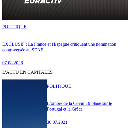
POLITIQUE
EXCLUSIF : La France et l'Espagne critiquent une nomination
controversée au SEAE
07.08.2026
L'ACTU EN CAPITALES
POLITIQUE
L’ombre de la Covid-19 plane sur le
Portugal et la Grèce
30.07.2021