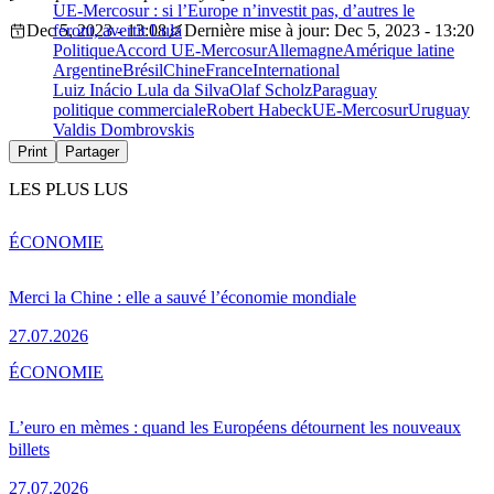
UE-Mercosur : si l’Europe n’investit pas, d’autres le
Dec 5, 2023 - 13:08
feront, avertit Lula
Dernière mise à jour: Dec 5, 2023 - 13:20
Politique
Accord UE-Mercosur
Allemagne
Amérique latine
Argentine
Brésil
Chine
France
International
Luiz Inácio Lula da Silva
Olaf Scholz
Paraguay
politique commerciale
Robert Habeck
UE-Mercosur
Uruguay
Valdis Dombrovskis
Print
Partager
LES PLUS LUS
ÉCONOMIE
Merci la Chine : elle a sauvé l’économie mondiale
27.07.2026
ÉCONOMIE
L’euro en mèmes : quand les Européens détournent les nouveaux
billets
27.07.2026