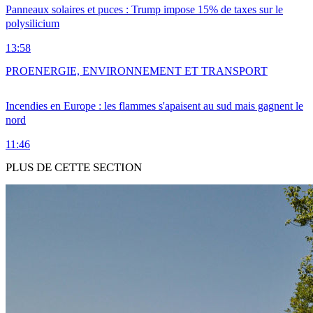
Panneaux solaires et puces : Trump impose 15% de taxes sur le
polysilicium
13:58
PRO
ENERGIE, ENVIRONNEMENT ET TRANSPORT
Incendies en Europe : les flammes s'apaisent au sud mais gagnent le
nord
11:46
PLUS DE CETTE SECTION