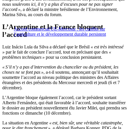
nous soulevons ici, il n’y a plus d’excuses pour ne pas signer
l’accord »
, a déclaré la ministre brésilienne de l’Environnement,
Marina Silva, au cours du forum.
L’Argentine et la France bloquent
Accord commercial UE-Mercosur : les conflits sur
l’accord
l’agriculture et le développement durable persistent
Luiz Inácio Lula da Silva a déclaré que le Brésil
« est très intéressé
»
par le fait de conclure l’accord, tout en précisant que des
«
problèmes techniques »
pour sa conclusion persistaient.
« S’il n’y a pas d’intervention du chancelier ou du président, les
choses ne se font pas »
, a-t-il soutenu, annonçant qu’il souhaitait
soumettre l’accord au niveau politique des ministres des Affaires
étrangères et des présidents du Mercosur mercredi et jeudi (6 et 7
décembre).
L’Argentine bloque également l’accord, car le président sortant
Alberto Fernández, qui était favorable à l’accord, souhaite transférer
le dossier au président nouvellement élu Javier Milei, qui prendra ses
fonctions ce dimanche (10 décembre).
La situation en Argentine
« est, bien sûr, une véritable catastrophe,
pour le dire franchement »
, a déploré Barbara Konner, PDG de la