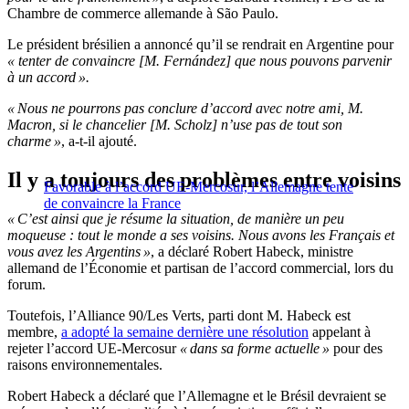
Chambre de commerce allemande à São Paulo.
Le président brésilien a annoncé qu’il se rendrait en Argentine pour
« tenter de convaincre [M. Fernández] que nous pouvons parvenir
à un accord ».
« Nous ne pourrons pas conclure d’accord avec notre ami, M.
Macron, si le chancelier [M. Scholz] n’use pas de tout son
charme »
, a-t-il ajouté.
Il y a toujours des problèmes entre voisins
Favorable à l’accord UE-Mercosur, l’Allemagne tente
de convaincre la France
« C’est ainsi que je résume la situation, de manière un peu
moqueuse : tout le monde a ses voisins. Nous avons les Français et
vous avez les Argentins »
, a déclaré Robert Habeck, ministre
allemand de l’Économie et partisan de l’accord commercial, lors du
forum.
Toutefois, l’Alliance 90/Les Verts, parti dont M. Habeck est
membre,
a adopté la semaine dernière une résolution
appelant à
rejeter l’accord UE-Mercosur
« dans sa forme actuelle »
pour des
raisons environnementales.
Robert Habeck a déclaré que l’Allemagne et le Brésil devraient se