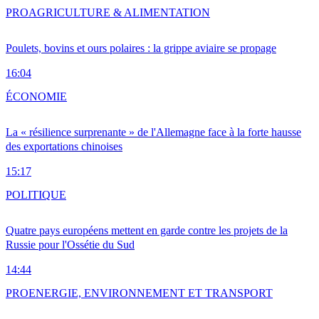
PRO
AGRICULTURE & ALIMENTATION
Poulets, bovins et ours polaires : la grippe aviaire se propage
16:04
ÉCONOMIE
La « résilience surprenante » de l'Allemagne face à la forte hausse
des exportations chinoises
15:17
POLITIQUE
Quatre pays européens mettent en garde contre les projets de la
Russie pour l'Ossétie du Sud
14:44
PRO
ENERGIE, ENVIRONNEMENT ET TRANSPORT