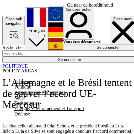
Ga naar de hoofdinhoud
Se connecter
Open sub
Close menu
English
navigation
Français
Deutsch
Vous êtes déconnecté.
Recherche
Se connecter
Español
Lumières éteintes
Se connecter
Rapporteur
Politique
Économie
Newsletters
Evénements
Em
POLITIQUE
POLICY AREAS
L’Allemagne et le Brésil tentent
Economie
Politique
de sauver l’accord UE-
Agriculture et Alimentation
Santé
Mercosur
Technologies
Energie, Environnement et Transport
Défense
Le chancelier allemand Olaf Scholz et le président brésilien Luiz
Inácio Lula da Silva se sont engagés à conclure l’accord commercial