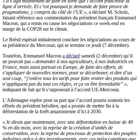
« Il s’agit maintenant de faire en sorte que l’accord franchisse la
ligne d’arrivée. Et c’est pourquoi je demande de faire preuve de
pragmatisme, y compris du côté de l’UE »
, a déclaré M. Scholz,
faisant référence aux commentaires du président français Emmanuel
Macron, qui a remis en cause les négociations ce week-end en
marge de la COP28 sur le climat.
Le Brésil espérait initialement conclure les négociations au cours de
sa présidence du Mercosur, qui se termine ce jeudi (7 décembre).
Toutefois, Emmanuel Macron
a déclaré
samedi (2 décembre) qu’il
ne pouvait pas
« demander à nos agriculteurs, à nos industriels en
France, mais aussi partout en Europe, de faire des efforts, de
s’appliquer de nouvelles normes, pour se décarboner, et dire d’un
seul coup, “j’enlève tous les tarifs pour faire rentrer des produits qui
n’appliquent pas du tout ces règles, et ça va être formidable” »
,
indiquant de fait qu’il s’opposerait à l’accord UE-Mercosur.
L’Allemagne espère pour sa part que l’accord pourra soutenir les
efforts du président brésilien, qui a promis de mettre fin à la
déforestation de la forêt amazonienne d’ici à 2030.
« Je dirais que maintenant, avec une déforestation en baisse de 49
% en dix mois, avec la reprise de la création d’unités de
conservation, avec la reprise de processus de protection des peuples
indigènes grâce à des investissements, avec ces préoccupations que