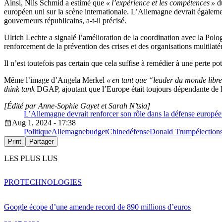
Ainsi, Nils Schmid a estimé que
« l’expérience et les compétences »
du
européen uni sur la scène internationale. L’Allemagne devrait égaleme
gouverneurs républicains, a-t-il précisé.
Ulrich Lechte a signalé l’amélioration de la coordination avec la Polog
renforcement de la prévention des crises et des organisations multilaté
Il n’est toutefois pas certain que cela suffise à remédier à une perte po
Même l’image d’Angela Merkel
« en tant que “leader du monde libr
think tank
DGAP, ajoutant que l’Europe était toujours dépendante de l’i
[Édité par Anne-Sophie Gayet et Sarah N’tsia]
L’Allemagne devrait renforcer son rôle dans la défense europée
Aug 1, 2024 - 17:38
Politique
Allemagne
budget
Chine
défense
Donald Trump
élection
Print
Partager
LES PLUS LUS
PRO
TECHNOLOGIES
Google écope d’une amende record de 890 millions d’euros