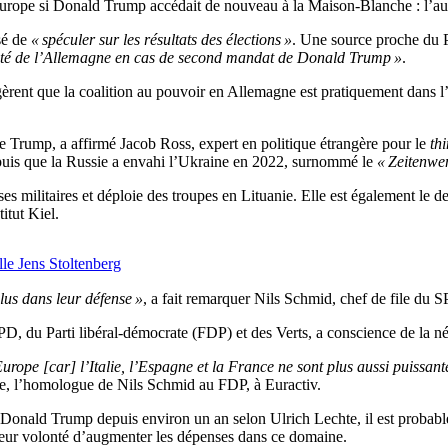
’Europe si Donald Trump accédait de nouveau à la Maison-Blanche : l’au
sé de
« spéculer sur les résultats des élections »
. Une source proche du P
urité de l’Allemagne en cas de second mandat de Donald Trump »
.
èrent que la coalition au pouvoir en Allemagne est pratiquement dans l
 Trump, a affirmé Jacob Ross, expert en politique étrangère pour le
thi
epuis que la Russie a envahi l’Ukraine en 2022, surnommé le
« Zeitenwe
 militaires et déploie des troupes en Lituanie. Elle est également le d
itut Kiel.
le Jens Stoltenberg
lus dans leur défense »
, a fait remarquer Nils Schmid, chef de file du S
, du Parti libéral-démocrate (FDP) et des Verts, a conscience de la né
’Europe [car] l’Italie, l’Espagne et la France ne sont plus aussi puissan
te, l’homologue de Nils Schmid au FDP, à Euractiv.
nald Trump depuis environ un an selon Ulrich Lechte, il est probable
 leur volonté d’augmenter les dépenses dans ce domaine.