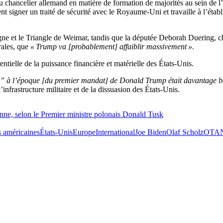
 chancelier allemand en matière de formation de majorités au sein de l’
nt signer un traité de sécurité avec le Royaume-Uni et travaille à l’éta
ne et le Triangle de Weimar, tandis que la députée Deborah Duering, chef
rales, que
« Trump va [probablement] affaiblir massivement »
.
tentielle de la puissance financière et matérielle des États-Unis.
e” à l’époque [du premier mandat] de Donald Trump était davantage bas
nfrastructure militaire et de la dissuasion des États-Unis.
nne, selon le Premier ministre polonais Donald Tusk
s américaines
États-Unis
Europe
International
Joe Biden
Olaf Scholz
OTA