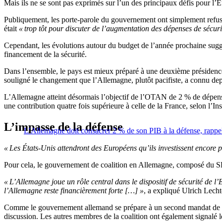
Mais ils ne se sont pas exprimés sur l’un des principaux défis pour l
Publiquement, les porte-parole du gouvernement ont simplement refu
était
« trop tôt pour discuter de l’augmentation des dépenses de séc
Cependant, les évolutions autour du budget de l’année prochaine sugg
financement de la sécurité.
Dans l’ensemble, le pays est mieux préparé à une deuxième présidence
souligné le changement que l’Allemagne, plutôt pacifiste, a connu d
L’Allemagne atteint désormais l’objectif de l’OTAN de 2 % de dépenses
une contribution quatre fois supérieure à celle de la France, selon l’Inst
L’impasse de la défense
L’Allemagne doit consacrer 2 % de son PIB à la défense, rappel
« Les États-Unis attendront des Européens qu’ils investissent encore p
Pour cela, le gouvernement de coalition en Allemagne, composé du SPD
« L’Allemagne joue un rôle central dans le dispositif de sécurité de l
l’Allemagne reste financièrement forte […] »
, a expliqué Ulrich Lech
Comme le gouvernement allemand se prépare à un second mandat de Do
discussion. Les autres membres de la coalition ont également signalé