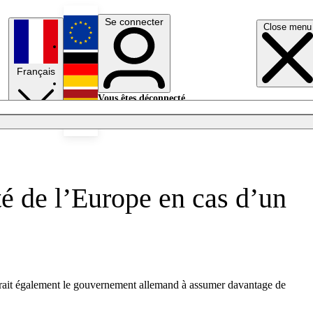
Se connecter
Close menu
English
Français
Deutsch
Vous êtes déconnecté.
Se connecter
Español
Lumières éteintes
té de l’Europe en cas d’un
erait également le gouvernement allemand à assumer davantage de