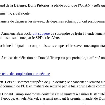
emand de la Défense, Boris Pistorius, a plaidé pour que l’OTAN
« aille a
nement »
, a-t-il ajouté.
anière de dépasser les niveaux de dépenses actuels, qui ont pratiquement
res Annalena Baerbock,
ont suggéré
de suspendre ce frein à l’endettemen
tion soit soutenue par le SPD et les Verts.
rochaine indiquait un compromis sans coupes claires avec une augment
té en cas de réélection de Donald Trump est peu probable, a affirmé un
système de coopération européenne
éen. Lors du sommet européen de juin dernier, le chancelier allemand a 
ment commun de l’UE en matière de sécurité par le biais d’une dette com
e Donald Trump sont moins coûteuses et se limitent à assurer la stabilit
e l’époque, Angela Merkel, a assumé pendant le premier mandat de Do