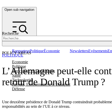
Open sub navigation
Recherche
Rapporteur
Politique
Économie
Newsletters
Evénements
Em
POLICY AREAS
POLITIQUE
Economie
Politique
L’Allemagne peut-elle contr
Agriculture et Alimentation
Santé
retour de Donald Trump ?
Technologies
Energie, Environnement et Transport
Défense
Une deuxième présidence de Donald Trump contraindrait probablement 
responsabilités au sein de l’UE à ce niveau.