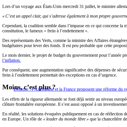
Lors d’un voyage aux États-Unis mercredi 31 juillet, le ministre all
« C’est un appel clair, qui s’adresse également à mon propre gouver
Cependant, la coalition semble dans l’impasse en ce qui concerne la m
constitution, le fameux « frein à l’endettement ».
Des représentants des Verts, comme la ministre des Affaires étrangè
budgétaires pour lever des fonds. Il est peu probable que cette proposi
Le mois dernier, le projet de budget du gouvernement pour l’année p
l’inflation.
Par conséquent, une augmentation significative des dépenses de sécuri
frein à l’endettement permettait des exceptions en cas d’urgence.
Moins, c’est plus ?
Défense : l’Allemagne et la France proposent une réforme du 
Les effets de la rigueur allemande se font déjà sentir au niveau europ
clôture frontalière européenne. Il s’est aussi opposé à un investisse
En réalité, les solutions évoquées publiquement en cas de réélection d
en Europe. Un rôle de
« leader du monde libre »
que la chancelière d