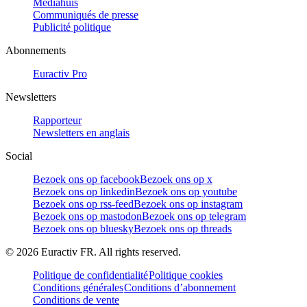
Mediahuis
Communiqués de presse
Publicité politique
Abonnements
Euractiv Pro
Newsletters
Rapporteur
Newsletters en anglais
Social
Bezoek ons op facebook
Bezoek ons op x
Bezoek ons op linkedin
Bezoek ons op youtube
Bezoek ons op rss-feed
Bezoek ons op instagram
Bezoek ons op mastodon
Bezoek ons op telegram
Bezoek ons op bluesky
Bezoek ons op threads
©
2026
Euractiv FR. All rights reserved.
Politique de confidentialité
Politique cookies
Conditions générales
Conditions d’abonnement
Conditions de vente