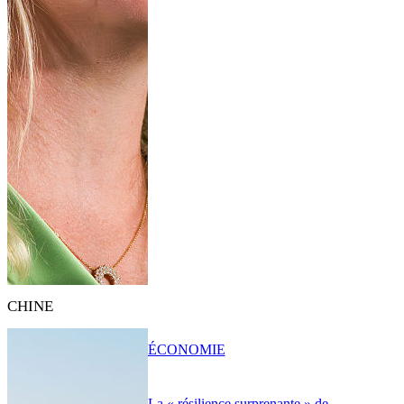
CHINE
ÉCONOMIE
La « résilience surprenante » de