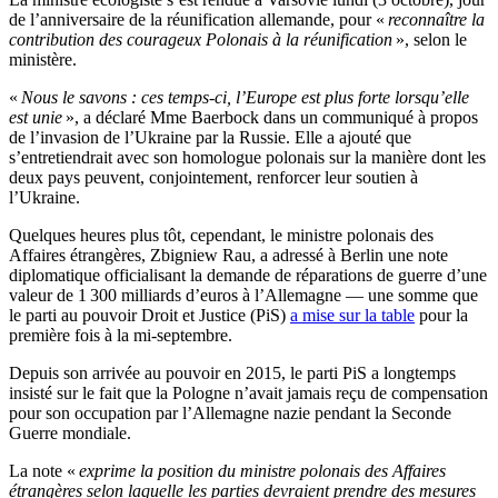
de l’anniversaire de la réunification allemande, pour «
reconnaître la
contribution des courageux Polonais à la réunification
», selon le
ministère.
«
Nous le savons : ces temps-ci, l’Europe est plus forte lorsqu’elle
est unie
», a déclaré Mme Baerbock dans un communiqué à propos
de l’invasion de l’Ukraine par la Russie. Elle a ajouté que
s’entretiendrait avec son homologue polonais sur la manière dont les
deux pays peuvent, conjointement, renforcer leur soutien à
l’Ukraine.
Quelques heures plus tôt, cependant, le ministre polonais des
Affaires étrangères, Zbigniew Rau, a adressé à Berlin une note
diplomatique officialisant la demande de réparations de guerre d’une
valeur de 1 300 milliards d’euros à l’Allemagne — une somme que
le parti au pouvoir Droit et Justice (PiS)
a mise sur la table
pour la
première fois à la mi-septembre.
Depuis son arrivée au pouvoir en 2015, le parti PiS a longtemps
insisté sur le fait que la Pologne n’avait jamais reçu de compensation
pour son occupation par l’Allemagne nazie pendant la Seconde
Guerre mondiale.
La note «
exprime la position du ministre polonais des Affaires
étrangères selon laquelle les parties devraient prendre des mesures