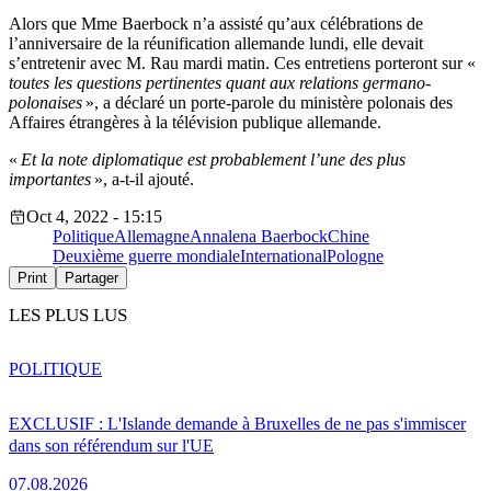
Alors que Mme Baerbock n’a assisté qu’aux célébrations de
l’anniversaire de la réunification allemande lundi, elle devait
s’entretenir avec M. Rau mardi matin. Ces entretiens porteront sur «
toutes les questions pertinentes quant aux relations germano-
polonaises
», a déclaré un porte-parole du ministère polonais des
Affaires étrangères à la télévision publique allemande.
«
Et la note diplomatique est probablement l’une des plus
importantes
», a-t-il ajouté.
Oct 4, 2022 - 15:15
Politique
Allemagne
Annalena Baerbock
Chine
Deuxième guerre mondiale
International
Pologne
Print
Partager
LES PLUS LUS
POLITIQUE
EXCLUSIF : L'Islande demande à Bruxelles de ne pas s'immiscer
dans son référendum sur l'UE
07.08.2026