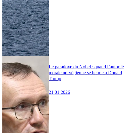
Le paradoxe du Nobel : quand l’autorité
morale norvégienne se heurte à Donald
Trump
21.01.2026