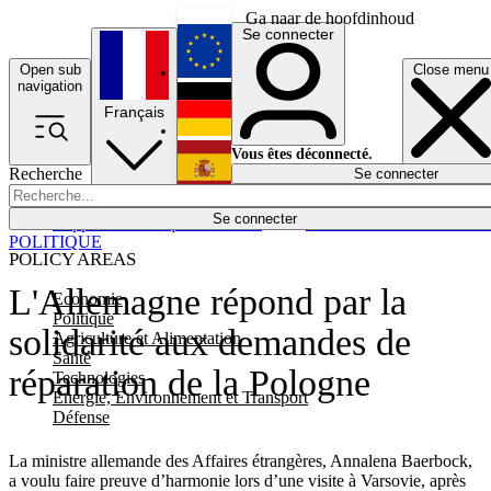
Ga naar de hoofdinhoud
Se connecter
Open sub
Close menu
English
navigation
Français
Deutsch
Vous êtes déconnecté.
Recherche
Se connecter
Español
Lumières éteintes
Se connecter
Rapporteur
Politique
Économie
Newsletters
Evénements
Em
POLITIQUE
POLICY AREAS
L'Allemagne répond par la
Economie
Politique
solidarité aux demandes de
Agriculture et Alimentation
Santé
réparation de la Pologne
Technologies
Energie, Environnement et Transport
Défense
La ministre allemande des Affaires étrangères, Annalena Baerbock,
a voulu faire preuve d’harmonie lors d’une visite à Varsovie, après