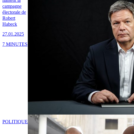
hantent la
campagne
électorale de
Robert
Habeck
27.01.2025
7 MINUTES
POLITIQUE