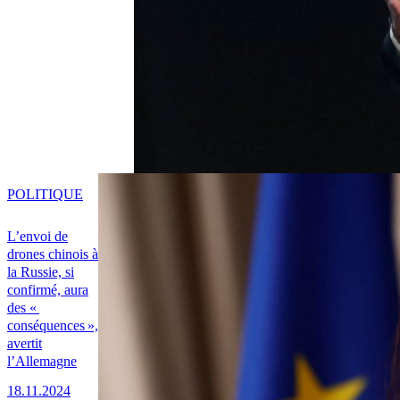
POLITIQUE
L’envoi de
drones chinois à
la Russie, si
confirmé, aura
des «
conséquences »,
avertit
l’Allemagne
18.11.2024