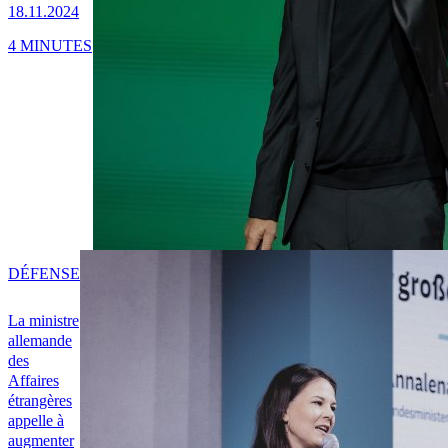
18.11.2024
4 MINUTES
DÉFENSE
La ministre
allemande
des
Affaires
étrangères
appelle à
augmenter