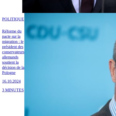
POLITIQUE
Réforme du
pacte sur la
migration : le
président des
conservateurs
allemands
soutient la
décision de la
Pologne
16.10.2024
3 MINUTES