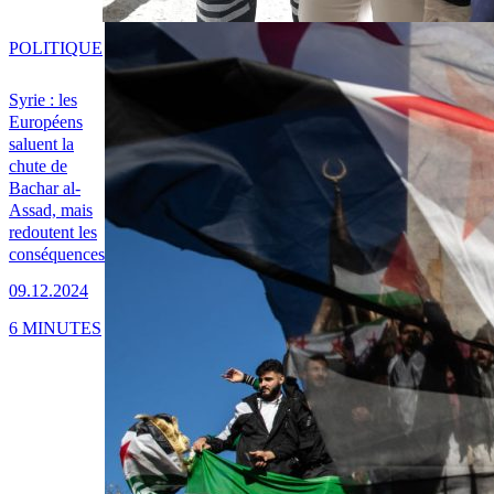
POLITIQUE
Syrie : les
Européens
saluent la
chute de
Bachar al-
Assad, mais
redoutent les
conséquences
09.12.2024
6 MINUTES