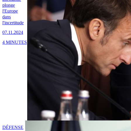
plonge
l'Europe
dans
l'incertitude
07.11.2024
4 MINUTES
DÉFENSE