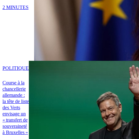
2 MINUTES
POLITIQUE
Course à la
chancellerie
allemande :
la tête de liste
des Verts
envisage un
« transfert de
souveraineté
à Bruxelles »