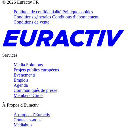
©
2026
Euractiv FR
Politique de confidentialité
Politique cookies
Conditions générales
Conditions d’abonnement
Conditions de vente
Services
Media Solutions
Projets publics européens
Evénements
Emplois
Agenda
Communiqués de presse
Members’ Circle
À Propos d'Euractiv
À propos d’Euractiv
Contactez-nous
Mediahuis