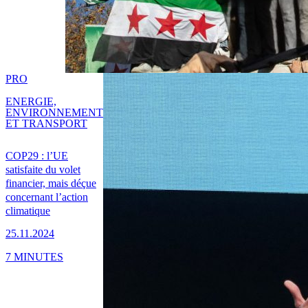
PRO
ENERGIE,
ENVIRONNEMENT
ET TRANSPORT
COP29 : l’UE
satisfaite du volet
financier, mais déçue
concernant l’action
climatique
25.11.2024
7 MINUTES