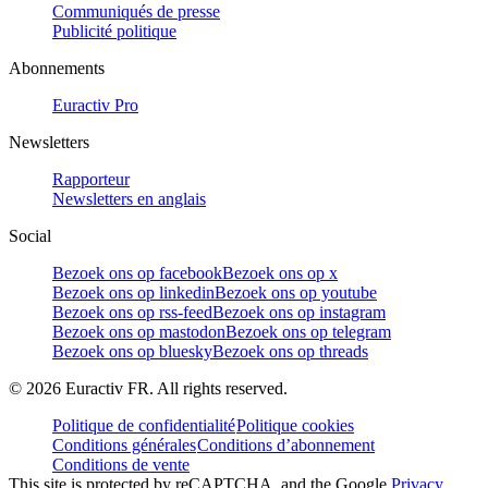
Communiqués de presse
Publicité politique
Abonnements
Euractiv Pro
Newsletters
Rapporteur
Newsletters en anglais
Social
Bezoek ons op facebook
Bezoek ons op x
Bezoek ons op linkedin
Bezoek ons op youtube
Bezoek ons op rss-feed
Bezoek ons op instagram
Bezoek ons op mastodon
Bezoek ons op telegram
Bezoek ons op bluesky
Bezoek ons op threads
©
2026
Euractiv FR. All rights reserved.
Politique de confidentialité
Politique cookies
Conditions générales
Conditions d’abonnement
Conditions de vente
This site is protected by reCAPTCHA, and the Google
Privacy