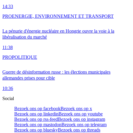
14:33
PRO
ENERGIE, ENVIRONNEMENT ET TRANSPORT
La pénurie d'énergie nucléaire en Hongrie ouvre la voie à la
libéralisation du marché
11:38
PRO
POLITIQUE
Guerre de désinformation russe : les élections municipales
allemandes prises pour cible
10:36
Social
Bezoek ons op facebook
Bezoek ons op x
Bezoek ons op linkedin
Bezoek ons op youtube
Bezoek ons op rss-feed
Bezoek ons op instagram
Bezoek ons op mastodon
Bezoek ons op telegram
Bezoek ons op bluesky
Bezoek ons op threads