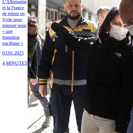
L'Allemagne
et la France
de retour en
Syrie pour
pousser pour
« une
transition
pacifique »
03.01.2025
4 MINUTES