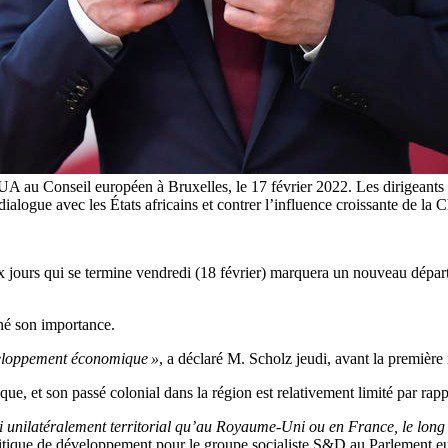
 au Conseil européen à Bruxelles, le 17 février 2022. Les dirigeants 
dialogue avec les États africains et contrer l’influence croissante de 
urs qui se termine vendredi (18 février) marquera un nouveau départ d
né son importance.
éveloppement économique »
, a déclaré M. Scholz jeudi, avant la première
ue, et son passé colonial dans la région est relativement limité par rap
i unilatéralement territorial qu’au Royaume-Uni ou en France, le long d
litique de développement pour le groupe socialiste S&D au Parlement