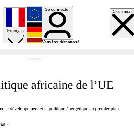
Se connecter
Close menu
English
Français
Deutsch
Vous êtes déconnecté.
Se connecter
Español
Lumières éteintes
itique africaine de l’UE
 le développement et la politique énergétique au premier plan.
iat »"