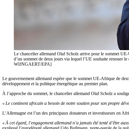
Le chancelier allemand Olaf Scholz arrive pour le sommet UE-UA
d’un sommet de deux jours via lequel l’UE souhaite renouer le 
WIJNGAERT/EPA]
Le gouvernement allemand espère que le sommet UE-Afrique de deux jo
développement et la politique énergétique au premier plan.
À l’approche du sommet, le chancelier allemand Olaf Scholz a soulig
« Le continent africain a besoin de notre soutien pour son propre d
L’Allemagne est l’un des principaux donateurs et investisseurs en Afriq
« À cet égard, l’engagement allemand n’a jamais été tenté d’être auss
expliqué l’eurodéputé allemand Udo Bullmann, porte-parole de la po