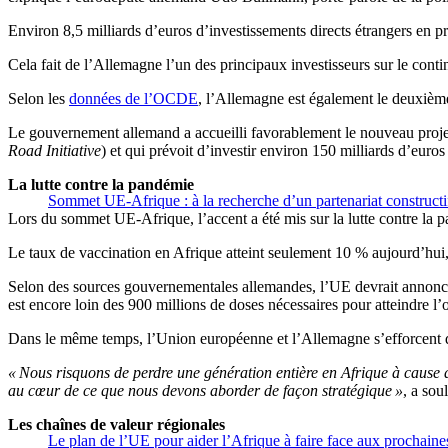
Environ 8,5 milliards d’euros d’investissements directs étrangers en p
Cela fait de l’Allemagne l’un des principaux investisseurs sur le conti
Selon les
données de l’OCDE
, l’Allemagne est également le deuxième
Le gouvernement allemand a accueilli favorablement le nouveau projet
Road Initiative
) et qui prévoit d’investir environ 150 milliards d’euros
La lutte contre la pandémie
Sommet UE-Afrique : à la recherche d’un partenariat constructi
Lors du sommet UE-Afrique, l’accent a été mis sur la lutte contre la p
Le taux de vaccination en Afrique atteint seulement 10 % aujourd’hui, 
Selon des sources gouvernementales allemandes, l’UE devrait annoncer
est encore loin des 900 millions de doses nécessaires pour atteindre l
Dans le même temps, l’Union européenne et l’Allemagne s’efforcent d’a
« Nous risquons de perdre une génération entière en Afrique à cause de
au cœur de ce que nous devons aborder de façon stratégique »
, a so
Les chaînes de valeur régionales
Le plan de l’UE pour aider l’Afrique à faire face aux prochain