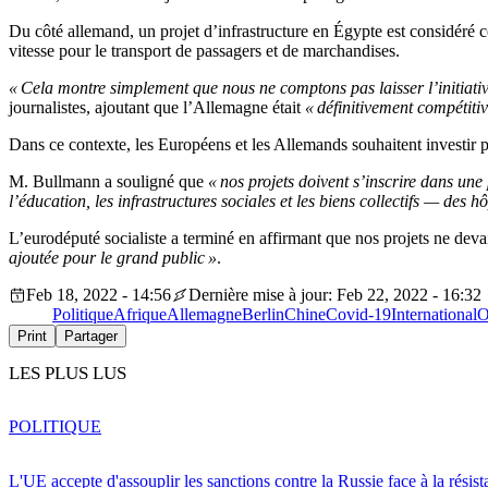
Du côté allemand, un projet d’infrastructure en Égypte est considéré 
vitesse pour le transport de passagers et de marchandises.
« Cela montre simplement que nous ne comptons pas laisser l’initiative
journalistes, ajoutant que l’Allemagne était
« définitivement compétitiv
Dans ce contexte, les Européens et les Allemands souhaitent investir p
M. Bullmann a souligné que
« nos projets doivent s’inscrire dans un
l’éducation, les infrastructures sociales et les biens collectifs — des h
L’eurodéputé socialiste a terminé en affirmant que nos projets ne deva
ajoutée pour le grand public »
.
Feb 18, 2022 - 14:56
Dernière mise à jour: Feb 22, 2022 - 16:32
Politique
Afrique
Allemagne
Berlin
Chine
Covid-19
International
O
Print
Partager
LES PLUS LUS
POLITIQUE
L'UE accepte d'assouplir les sanctions contre la Russie face à la résis