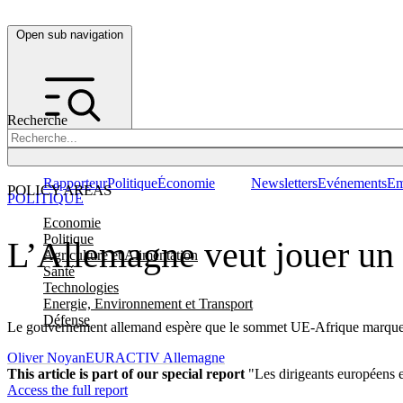
Open sub navigation
Recherche
Rapporteur
Politique
Économie
Newsletters
Evénements
Em
POLICY AREAS
POLITIQUE
Economie
Politique
L’Allemagne veut jouer un r
Agriculture et Alimentation
Santé
Technologies
Energie, Environnement et Transport
Défense
Le gouvernement allemand espère que le sommet UE-Afrique marquera u
Oliver Noyan
EURACTIV Allemagne
This article is part of our special report
"Les dirigeants européens et 
Access the full report