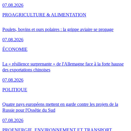
07.08.2026
PRO
AGRICULTURE & ALIMENTATION
Poulets, bovins et ours polaires : la grippe aviaire se propage
07.08.2026
ÉCONOMIE
La « résilience surprenante » de l'Allemagne face à la forte hausse
des exportations chinoises
07.08.2026
POLITIQUE
Quatre pays européens mettent en garde contre les projets de la
Russie pour l'Ossétie du Sud
07.08.2026
PRO
ENERGIE, ENVIRONNEMENT ET TRANSPORT