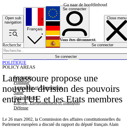
Ga naar de hoofdinhoud
Se connecter
Open sub
Close menu
English
navigation
Français
Deutsch
Vous êtes déconnecté.
Recherche
Se connecter
Español
Lumières éteintes
Se connecter
Rapporteur
Politique
Économie
Newsletters
Evénements
Em
POLITIQUE
POLICY AREAS
Lamassoure propose une
Economie
Politique
nouvelle division des pouvoirs
Agriculture et Alimentation
Santé
entre l'UE et les Etats membres
Technologies
Energie, Environnement et Transport
Défense
Le 26 mars 2002, la Commission des affaires constitutionnelles du
Parlement européen a discuté du rapport du député français Alain