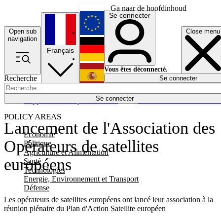
Ga naar de hoofdinhoud
Se connecter
Open sub
Close menu
English
navigation
Français
Deutsch
Vous êtes déconnecté.
Recherche
Se connecter
Español
Lumières éteintes
Se connecter
Rapporteur
Politique
Économie
Newsletters
Evénements
Em
POLICY AREAS
Lancement de l'Association des
Economie
Opérateurs de satellites
Politique
Agriculture et Alimentation
européens
Santé
Technologies
Energie, Environnement et Transport
Défense
Les opérateurs de satellites européens ont lancé leur association à la
réunion plénaire du Plan d'Action Satellite européen