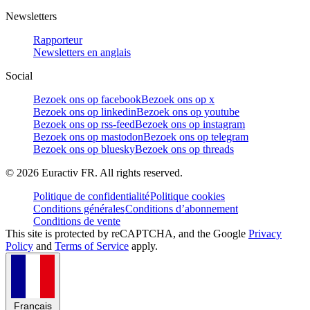
Newsletters
Rapporteur
Newsletters en anglais
Social
Bezoek ons op facebook
Bezoek ons op x
Bezoek ons op linkedin
Bezoek ons op youtube
Bezoek ons op rss-feed
Bezoek ons op instagram
Bezoek ons op mastodon
Bezoek ons op telegram
Bezoek ons op bluesky
Bezoek ons op threads
©
2026
Euractiv FR. All rights reserved.
Politique de confidentialité
Politique cookies
Conditions générales
Conditions d’abonnement
Conditions de vente
This site is protected by reCAPTCHA, and the Google
Privacy
Policy
and
Terms of Service
apply.
Français