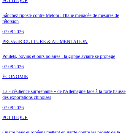
POLITIQUE
Sánchez riposte contre Meloni : l'Italie menacée de mesures de
rétorsion
07.08.2026
PRO
AGRICULTURE & ALIMENTATION
Poulets, bovins et ours polaires : la grippe aviaire se propage
07.08.2026
ÉCONOMIE
La « résilience surprenante » de l'Allemagne face à la forte hausse
des exportations chinoises
07.08.2026
POLITIQUE
Quatre pays européens mettent en garde contre les projets de la