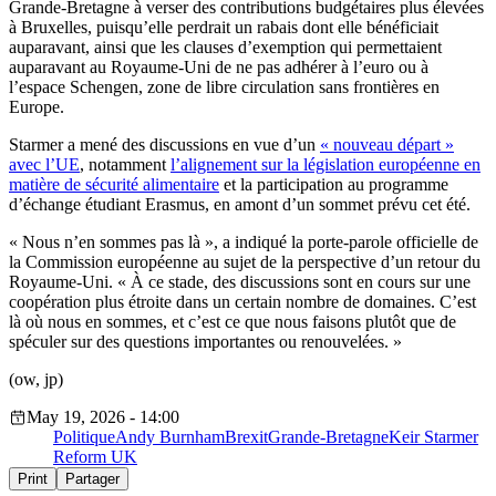
Grande-Bretagne à verser des contributions budgétaires plus élevées
à Bruxelles, puisqu’elle perdrait un rabais dont elle bénéficiait
auparavant, ainsi que les clauses d’exemption qui permettaient
auparavant au Royaume-Uni de ne pas adhérer à l’euro ou à
l’espace Schengen, zone de libre circulation sans frontières en
Europe.
Starmer a mené des discussions en vue d’un
« nouveau départ »
avec l’UE
, notamment
l’alignement sur la législation européenne en
matière de sécurité alimentaire
et la participation au programme
d’échange étudiant Erasmus, en amont d’un sommet prévu cet été.
« Nous n’en sommes pas là », a indiqué la porte-parole officielle de
la Commission européenne au sujet de la perspective d’un retour du
Royaume-Uni. « À ce stade, des discussions sont en cours sur une
coopération plus étroite dans un certain nombre de domaines. C’est
là où nous en sommes, et c’est ce que nous faisons plutôt que de
spéculer sur des questions importantes ou renouvelées. »
(ow, jp)
May 19, 2026 - 14:00
Politique
Andy Burnham
Brexit
Grande-Bretagne
Keir Starmer
Reform UK
Print
Partager