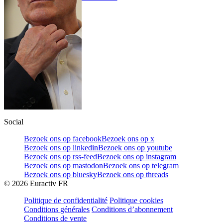
Social
Bezoek ons op facebook
Bezoek ons op x
Bezoek ons op linkedin
Bezoek ons op youtube
Bezoek ons op rss-feed
Bezoek ons op instagram
Bezoek ons op mastodon
Bezoek ons op telegram
Bezoek ons op bluesky
Bezoek ons op threads
©
2026
Euractiv FR
Politique de confidentialité
Politique cookies
Conditions générales
Conditions d’abonnement
Conditions de vente