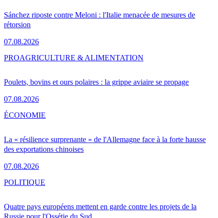
Sánchez riposte contre Meloni : l'Italie menacée de mesures de
rétorsion
07.08.2026
PRO
AGRICULTURE & ALIMENTATION
Poulets, bovins et ours polaires : la grippe aviaire se propage
07.08.2026
ÉCONOMIE
La « résilience surprenante » de l'Allemagne face à la forte hausse
des exportations chinoises
07.08.2026
POLITIQUE
Quatre pays européens mettent en garde contre les projets de la
Russie pour l'Ossétie du Sud