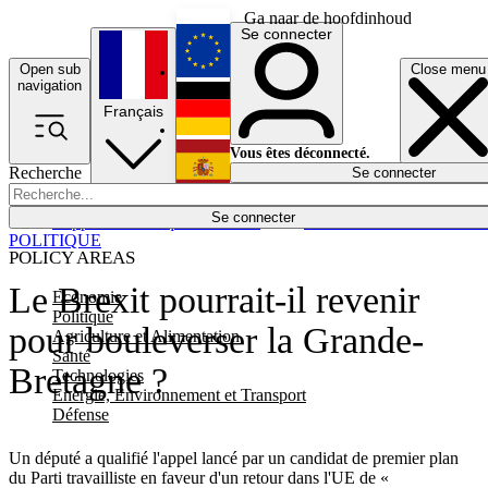
Ga naar de hoofdinhoud
Se connecter
Open sub
Close menu
English
navigation
Français
Deutsch
Vous êtes déconnecté.
Recherche
Se connecter
Español
Lumières éteintes
Se connecter
Rapporteur
Politique
Économie
Newsletters
Evénements
Em
POLITIQUE
POLICY AREAS
Le Brexit pourrait-il revenir
Economie
Politique
pour bouleverser la Grande-
Agriculture et Alimentation
Santé
Bretagne ?
Technologies
Energie, Environnement et Transport
Défense
Un député a qualifié l'appel lancé par un candidat de premier plan
du Parti travailliste en faveur d'un retour dans l'UE de «