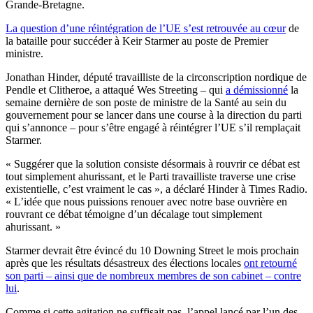
Grande-Bretagne.
La question d’une réintégration de l’UE s’est retrouvée au cœur
de
la bataille pour succéder à Keir Starmer au poste de Premier
ministre.
Jonathan Hinder, député travailliste de la circonscription nordique de
Pendle et Clitheroe, a attaqué Wes Streeting – qui
a démissionné
la
semaine dernière de son poste de ministre de la Santé au sein du
gouvernement pour se lancer dans une course à la direction du parti
qui s’annonce – pour s’être engagé à réintégrer l’UE s’il remplaçait
Starmer.
« Suggérer que la solution consiste désormais à rouvrir ce débat est
tout simplement ahurissant, et le Parti travailliste traverse une crise
existentielle, c’est vraiment le cas », a déclaré Hinder à Times Radio.
« L’idée que nous puissions renouer avec notre base ouvrière en
rouvrant ce débat témoigne d’un décalage tout simplement
ahurissant. »
Starmer devrait être évincé du 10 Downing Street le mois prochain
après que les résultats désastreux des élections locales
ont retourné
son parti – ainsi que de nombreux membres de son cabinet – contre
lui
.
Comme si cette agitation ne suffisait pas, l’appel lancé par l’un des