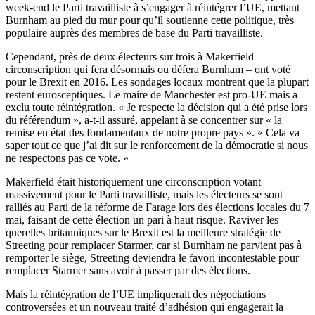
week-end le Parti travailliste à s’engager à réintégrer l’UE, mettant
Burnham au pied du mur pour qu’il soutienne cette politique, très
populaire auprès des membres de base du Parti travailliste.
Cependant, près de deux électeurs sur trois à Makerfield –
circonscription qui fera désormais ou défera Burnham – ont voté
pour le Brexit en 2016. Les sondages locaux montrent que la plupart
restent eurosceptiques. Le maire de Manchester est pro-UE mais a
exclu toute réintégration. « Je respecte la décision qui a été prise lors
du référendum », a-t-il assuré, appelant à se concentrer sur « la
remise en état des fondamentaux de notre propre pays ». « Cela va
saper tout ce que j’ai dit sur le renforcement de la démocratie si nous
ne respectons pas ce vote. »
Makerfield était historiquement une circonscription votant
massivement pour le Parti travailliste, mais les électeurs se sont
ralliés au Parti de la réforme de Farage lors des élections locales du 7
mai, faisant de cette élection un pari à haut risque.
Raviver les
querelles britanniques sur le Brexit est la meilleure stratégie de
Streeting pour remplacer Starmer, car si Burnham ne parvient pas à
remporter le siège, Streeting deviendra le favori incontestable pour
remplacer Starmer sans avoir à passer par des élections.
Mais la réintégration de l’UE impliquerait des négociations
controversées et un nouveau traité d’adhésion qui engagerait la