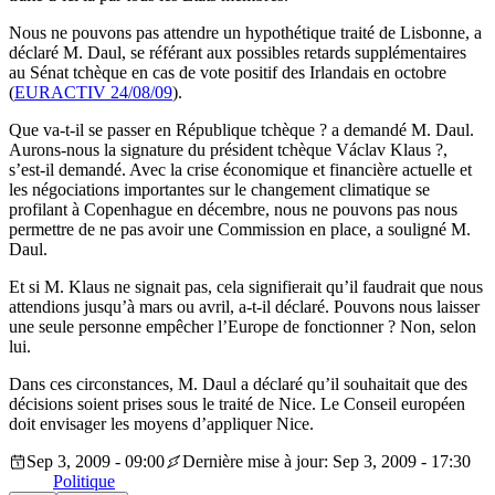
Nous ne pouvons pas attendre un hypothétique traité de Lisbonne, a
déclaré M. Daul, se référant aux possibles retards supplémentaires
au Sénat tchèque en cas de vote positif des Irlandais en octobre
(
EURACTIV 24/08/09
).
Que va-t-il se passer en République tchèque ? a demandé M. Daul.
Aurons-nous la signature du président tchèque Václav Klaus ?,
s’est-il demandé. Avec la crise économique et financière actuelle et
les négociations importantes sur le changement climatique se
profilant à Copenhague en décembre, nous ne pouvons pas nous
permettre de ne pas avoir une Commission en place, a souligné M.
Daul.
Et si M. Klaus ne signait pas, cela signifierait qu’il faudrait que nous
attendions jusqu’à mars ou avril, a-t-il déclaré. Pouvons nous laisser
une seule personne empêcher l’Europe de fonctionner ? Non, selon
lui.
Dans ces circonstances, M. Daul a déclaré qu’il souhaitait que des
décisions soient prises sous le traité de Nice. Le Conseil européen
doit envisager les moyens d’appliquer Nice.
Sep 3, 2009 - 09:00
Dernière mise à jour: Sep 3, 2009 - 17:30
Politique