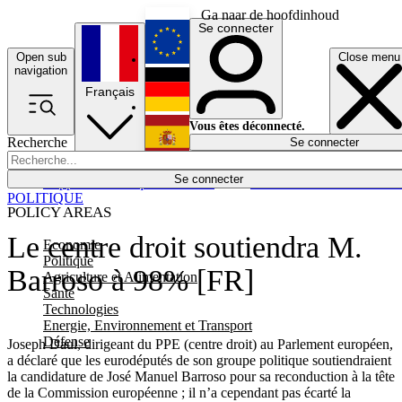
Ga naar de hoofdinhoud
Se connecter
Open sub
Close menu
English
navigation
Français
Deutsch
Vous êtes déconnecté.
Recherche
Se connecter
Español
Lumières éteintes
Se connecter
Rapporteur
Politique
Économie
Newsletters
Evénements
Em
POLITIQUE
POLICY AREAS
Le centre droit soutiendra M.
Economie
Politique
Barroso à 98% [FR]
Agriculture et Alimentation
Santé
Technologies
Energie, Environnement et Transport
Défense
Joseph Daul, dirigeant du PPE (centre droit) au Parlement européen,
a déclaré que les eurodéputés de son groupe politique soutiendraient
la candidature de José Manuel Barroso pour sa reconduction à la tête
de la Commission européenne ; il n’a cependant pas écarté la