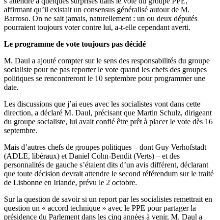
s’attendre à quelques surprises dans le vote du groupe PPE,
affirmant qu’il existait un consensus généralisé autour de M.
Barroso. On ne sait jamais, naturellement : un ou deux députés
pourraient toujours voter contre lui, a-t-elle cependant averti.
Le programme de vote toujours pas décidé
M. Daul a ajouté compter sur le sens des responsabilités du groupe
socialiste pour ne pas reporter le vote quand les chefs des groupes
politiques se rencontreront le 10 septembre pour programmer une
date.
Les discussions que j’ai eues avec les socialistes vont dans cette
direction, a déclaré M. Daul, précisant que Martin Schulz, dirigeant
du groupe socialiste, lui avait confié être prêt à placer le vote dès 16
septembre.
Mais d’autres chefs de groupes politiques – dont Guy Verhofstadt
(ADLE, libéraux) et Daniel Cohn-Bendit (Verts) – et des
personnalités de gauche s’étaient dits d’un avis différent, déclarant
que toute décision devrait attendre le second référendum sur le traité
de Lisbonne en Irlande, prévu le 2 octobre.
Sur la question de savoir si un report par les socialistes remettrait en
question un « accord technique » avec le PPE pour partager la
présidence du Parlement dans les cinq années à venir, M. Daul a