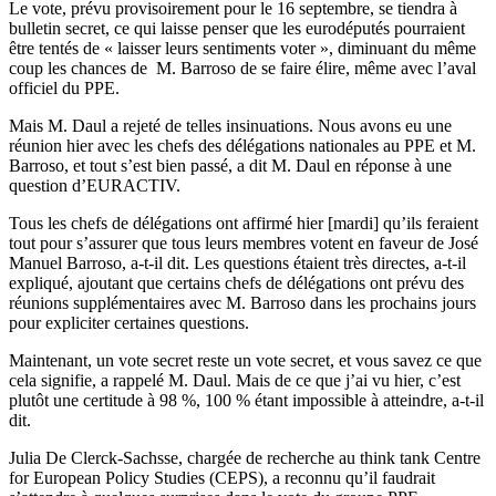
Le vote, prévu provisoirement pour le 16 septembre, se tiendra à
bulletin secret, ce qui laisse penser que les eurodéputés pourraient
être tentés de « laisser leurs sentiments voter », diminuant du même
coup les chances de M. Barroso de se faire élire, même avec l’aval
officiel du PPE.
Mais M. Daul a rejeté de telles insinuations. Nous avons eu une
réunion hier avec les chefs des délégations nationales au PPE et M.
Barroso, et tout s’est bien passé, a dit M. Daul en réponse à une
question d’EURACTIV.
Tous les chefs de délégations ont affirmé hier [mardi] qu’ils feraient
tout pour s’assurer que tous leurs membres votent en faveur de José
Manuel Barroso, a-t-il dit. Les questions étaient très directes, a-t-il
expliqué, ajoutant que certains chefs de délégations ont prévu des
réunions supplémentaires avec M. Barroso dans les prochains jours
pour expliciter certaines questions.
Maintenant, un vote secret reste un vote secret, et vous savez ce que
cela signifie, a rappelé M. Daul. Mais de ce que j’ai vu hier, c’est
plutôt une certitude à 98 %, 100 % étant impossible à atteindre, a-t-il
dit.
Julia De Clerck-Sachsse, chargée de recherche au think tank Centre
for European Policy Studies (CEPS), a reconnu qu’il faudrait