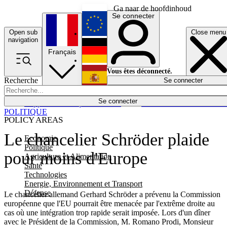
Ga naar de hoofdinhoud
Se connecter
Open sub
Close menu
English
navigation
Français
Deutsch
Vous êtes déconnecté.
Recherche
Se connecter
Español
Lumières éteintes
Se connecter
Rapporteur
Politique
Économie
Newsletters
Evénements
Em
POLITIQUE
POLICY AREAS
Le chancelier Schröder plaide
Economie
Politique
pour moins d'Europe
Agriculture et Alimentation
Santé
Technologies
Energie, Environnement et Transport
Défense
Le chancelier allemand Gerhard Schröder a prévenu la Commission
européenne que l'EU pourrait être menacée par l'extrême droite au
cas où une intégration trop rapide serait imposée. Lors d'un dîner
avec le Président de la Commission, M. Romano Prodi, Monsieur