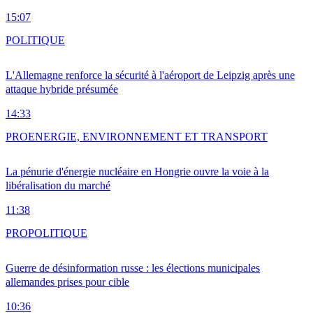
15:07
POLITIQUE
L'Allemagne renforce la sécurité à l'aéroport de Leipzig après une
attaque hybride présumée
14:33
PRO
ENERGIE, ENVIRONNEMENT ET TRANSPORT
La pénurie d'énergie nucléaire en Hongrie ouvre la voie à la
libéralisation du marché
11:38
PRO
POLITIQUE
Guerre de désinformation russe : les élections municipales
allemandes prises pour cible
10:36