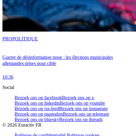
PRO
POLITIQUE
Guerre de désinformation russe : les élections municipales
allemandes prises pour cible
10:36
Social
Bezoek ons op facebook
Bezoek ons op x
Bezoek ons op linkedin
Bezoek ons op youtube
Bezoek ons op rss-feed
Bezoek ons op instagram
Bezoek ons op mastodon
Bezoek ons op telegram
Bezoek ons op bluesky
Bezoek ons op threads
©
2026
Euractiv FR
Politique de confidentialité
Politique cookies