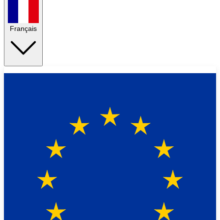
Français