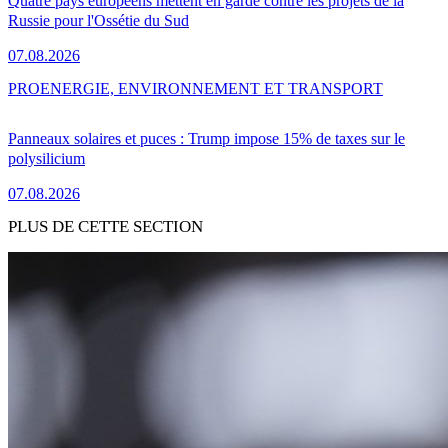
Quatre pays européens mettent en garde contre les projets de la
Russie pour l'Ossétie du Sud
07.08.2026
PRO
ENERGIE, ENVIRONNEMENT ET TRANSPORT
Panneaux solaires et puces : Trump impose 15% de taxes sur le
polysilicium
07.08.2026
PLUS DE CETTE SECTION