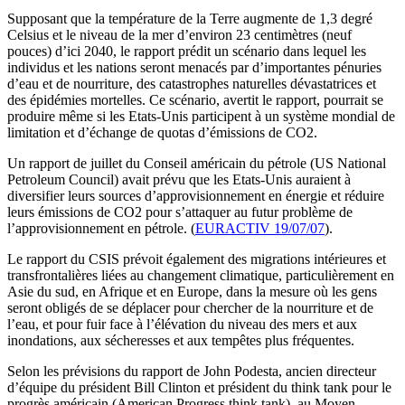
Supposant que la température de la Terre augmente de 1,3 degré
Celsius et le niveau de la mer d’environ 23 centimètres (neuf
pouces) d’ici 2040, le rapport prédit un scénario dans lequel les
individus et les nations seront menacés par d’importantes pénuries
d’eau et de nourriture, des catastrophes naturelles dévastatrices et
des épidémies mortelles. Ce scénario, avertit le rapport, pourrait se
produire même si les Etats-Unis participent à un système mondial de
limitation et d’échange de quotas d’émissions de CO2.
Un rapport de juillet du Conseil américain du pétrole (US National
Petroleum Council) avait prévu que les Etats-Unis auraient à
diversifier leurs sources d’approvisionnement en énergie et réduire
leurs émissions de CO2 pour s’attaquer au futur problème de
l’approvisionnement en pétrole. (
EURACTIV 19/07/07
).
Le rapport du CSIS prévoit également des migrations intérieures et
transfrontalières liées au changement climatique, particulièrement en
Asie du sud, en Afrique et en Europe, dans la mesure où les gens
seront obligés de se déplacer pour chercher de la nourriture et de
l’eau, et pour fuir face à l’élévation du niveau des mers et aux
inondations, aux sécheresses et aux tempêtes plus fréquentes.
Selon les prévisions du rapport de John Podesta, ancien directeur
d’équipe du président Bill Clinton et président du think tank pour le
progrès américain (American Progress think tank), au Moyen-