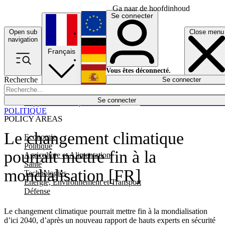
Ga naar de hoofdinhoud
Se connecter
Open sub
Close menu
English
navigation
Français
Deutsch
Vous êtes déconnecté.
Recherche
Se connecter
Español
Lumières éteintes
Se connecter
Rapporteur
Politique
Économie
Newsletters
Evénements
Em
POLITIQUE
POLICY AREAS
Le changement climatique
Economie
Politique
pourrait mettre fin à la
Agriculture et Alimentation
Santé
mondialisation [FR]
Technologies
Energie, Environnement et Transport
Défense
Le changement climatique pourrait mettre fin à la mondialisation
d’ici 2040, d’après un nouveau rapport de hauts experts en sécurité