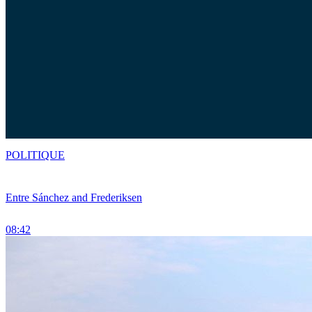
POLITIQUE
Entre Sánchez and Frederiksen
08:42