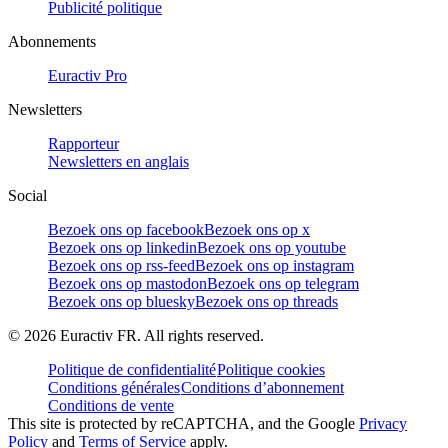
Publicité politique
Abonnements
Euractiv Pro
Newsletters
Rapporteur
Newsletters en anglais
Social
Bezoek ons op facebook
Bezoek ons op x
Bezoek ons op linkedin
Bezoek ons op youtube
Bezoek ons op rss-feed
Bezoek ons op instagram
Bezoek ons op mastodon
Bezoek ons op telegram
Bezoek ons op bluesky
Bezoek ons op threads
©
2026
Euractiv FR. All rights reserved.
Politique de confidentialité
Politique cookies
Conditions générales
Conditions d’abonnement
Conditions de vente
This site is protected by reCAPTCHA, and the Google
Privacy
Policy
and
Terms of Service
apply.