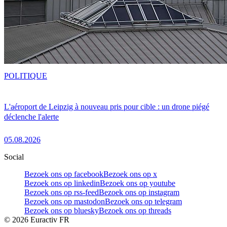
POLITIQUE
L'aéroport de Leipzig à nouveau pris pour cible : un drone piégé
déclenche l'alerte
05.08.2026
Social
Bezoek ons op facebook
Bezoek ons op x
Bezoek ons op linkedin
Bezoek ons op youtube
Bezoek ons op rss-feed
Bezoek ons op instagram
Bezoek ons op mastodon
Bezoek ons op telegram
Bezoek ons op bluesky
Bezoek ons op threads
©
2026
Euractiv FR