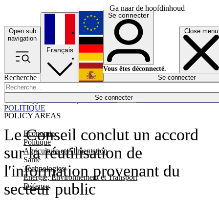
Ga naar de hoofdinhoud
Se connecter
Open sub
Close menu
English
navigation
Français
Deutsch
Vous êtes déconnecté.
Recherche
Se connecter
Español
Lumières éteintes
Se connecter
Rapporteur
Politique
Économie
Newsletters
Evénements
Em
POLITIQUE
POLICY AREAS
Le Conseil conclut un accord
Economie
Politique
sur la réutilisation de
Agriculture et Alimentation
Santé
l'information provenant du
Technologies
Energie, Environnement et Transport
secteur public
Défense