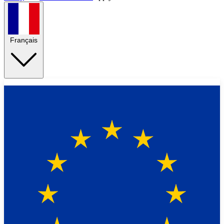
Français