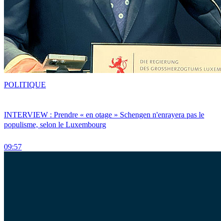
POLITIQUE
INTERVIEW : Prendre « en otage » Schengen n'enrayera pas le
populisme, selon le Luxembourg
09:57