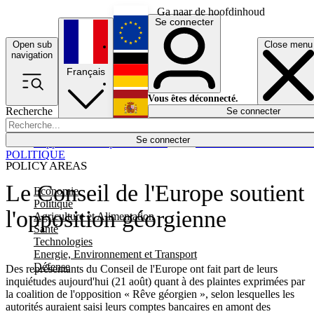
Ga naar de hoofdinhoud
Se connecter
Open sub
Close menu
English
navigation
Français
Deutsch
Vous êtes déconnecté.
Recherche
Se connecter
Español
Lumières éteintes
Se connecter
Rapporteur
Politique
Économie
Newsletters
Evénements
Em
POLITIQUE
POLICY AREAS
Le Conseil de l'Europe soutient
Economie
Politique
l'opposition géorgienne
Agriculture et Alimentation
Santé
Technologies
Energie, Environnement et Transport
Défense
Des représentants du Conseil de l'Europe ont fait part de leurs
inquiétudes aujourd'hui (21 août) quant à des plaintes exprimées par
la coalition de l'opposition « Rêve géorgien », selon lesquelles les
autorités auraient saisi leurs comptes bancaires en amont des