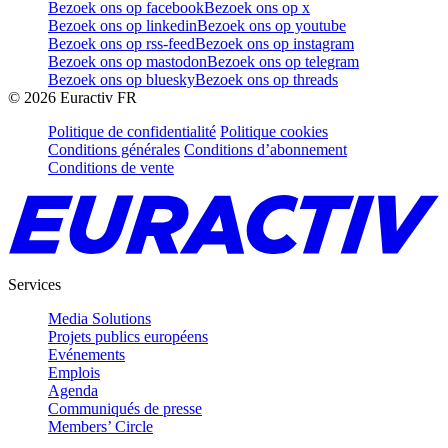
Bezoek ons op facebook
Bezoek ons op x
Bezoek ons op linkedin
Bezoek ons op youtube
Bezoek ons op rss-feed
Bezoek ons op instagram
Bezoek ons op mastodon
Bezoek ons op telegram
Bezoek ons op bluesky
Bezoek ons op threads
©
2026
Euractiv FR
Politique de confidentialité
Politique cookies
Conditions générales
Conditions d’abonnement
Conditions de vente
Services
Media Solutions
Projets publics européens
Evénements
Emplois
Agenda
Communiqués de presse
Members’ Circle