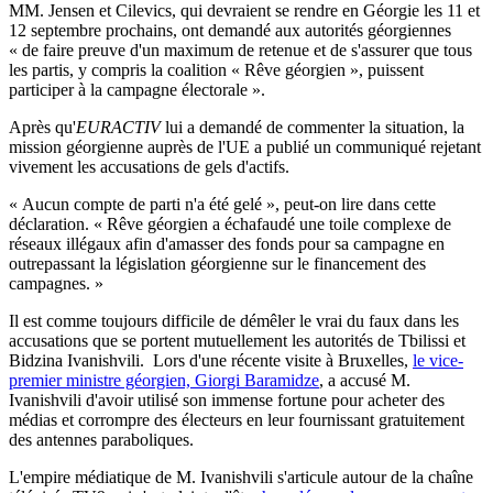
MM. Jensen et Cilevics, qui devraient se rendre en Géorgie les 11 et
12 septembre prochains, ont demandé aux autorités géorgiennes
« de faire preuve d'un maximum de retenue et de s'assurer que tous
les partis, y compris la coalition « Rêve géorgien », puissent
participer à la campagne électorale ».
Après qu'
EURACTIV
lui a demandé de commenter la situation, la
mission géorgienne auprès de l'UE a publié un communiqué rejetant
vivement les accusations de gels d'actifs.
« Aucun compte de parti n'a été gelé », peut-on lire dans cette
déclaration. « Rêve géorgien a échafaudé une toile complexe de
réseaux illégaux afin d'amasser des fonds pour sa campagne en
outrepassant la législation géorgienne sur le financement des
campagnes. »
Il est comme toujours difficile de démêler le vrai du faux dans les
accusations que se portent mutuellement les autorités de Tbilissi et
Bidzina Ivanishvili. Lors d'une récente visite à Bruxelles,
le vice-
premier ministre géorgien, Giorgi Baramidze
, a accusé M.
Ivanishvili d'avoir utilisé son immense fortune pour acheter des
médias et corrompre des électeurs en leur fournissant gratuitement
des antennes paraboliques.
L'empire médiatique de M. Ivanishvili s'articule autour de la chaîne