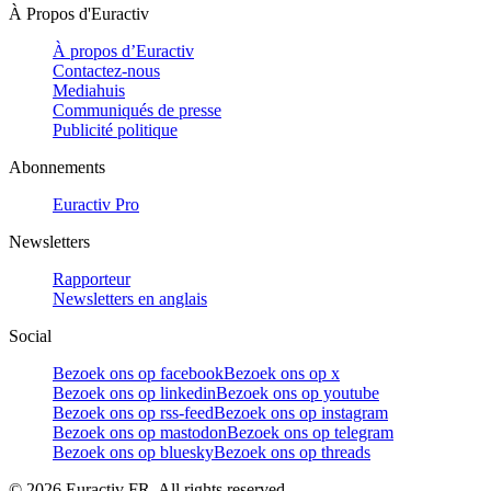
À Propos d'Euractiv
À propos d’Euractiv
Contactez-nous
Mediahuis
Communiqués de presse
Publicité politique
Abonnements
Euractiv Pro
Newsletters
Rapporteur
Newsletters en anglais
Social
Bezoek ons op facebook
Bezoek ons op x
Bezoek ons op linkedin
Bezoek ons op youtube
Bezoek ons op rss-feed
Bezoek ons op instagram
Bezoek ons op mastodon
Bezoek ons op telegram
Bezoek ons op bluesky
Bezoek ons op threads
©
2026
Euractiv FR. All rights reserved.