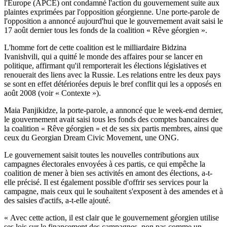
l'Europe (APCE) ont condamné l'action du gouvernement suite aux
plaintes exprimées par l'opposition géorgienne. Une porte-parole de
l'opposition a annoncé aujourd'hui que le gouvernement avait saisi le
17 août dernier tous les fonds de la coalition « Rêve géorgien ».
L'homme fort de cette coalition est le milliardaire Bidzina
Ivanishvili, qui a quitté le monde des affaires pour se lancer en
politique, affirmant qu'il remporterait les élections législatives et
renouerait des liens avec la Russie. Les relations entre les deux pays
se sont en effet détériorées depuis le bref conflit qui les a opposés en
août 2008 (voir « Contexte »).
Maia Panjikidze, la porte-parole, a annoncé que le week-end dernier,
le gouvernement avait saisi tous les fonds des comptes bancaires de
la coalition « Rêve géorgien » et de ses six partis membres, ainsi que
ceux du Georgian Dream Civic Movement, une ONG.
Le gouvernement saisit toutes les nouvelles contributions aux
campagnes électorales envoyées à ces partis, ce qui empêche la
coalition de mener à bien ses activités en amont des élections, a-t-
elle précisé. Il est également possible d'offrir ses services pour la
campagne, mais ceux qui le souhaitent s'exposent à des amendes et à
des saisies d'actifs, a-t-elle ajouté.
« Avec cette action, il est clair que le gouvernement géorgien utilise
ses lois sur le financement des campagnes, non pas comme un