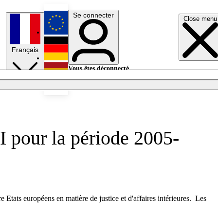
Se connecter
Close menu
English
Français
Deutsch
Vous êtes déconnecté.
Se connecter
Español
Lumières éteintes
I pour la période 2005-
Etats européens en matière de justice et d'affaires intérieures. Les