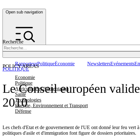
Open sub navigation
Recherche
Rapporteur
Politique
Économie
Newsletters
Evénements
Em
POLICY AREAS
POLITIQUE
Economie
Politique
Le Conseil européen valide
Agriculture et Alimentation
Santé
2010
Technologies
Energie, Environnement et Transport
Défense
Les chefs d'Etat et de gouvernement de l'UE ont donné leur feu vert à 
politiques d'asile et d'immigration font figure de dossiers prioritaires.