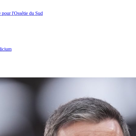
e pour l'Ossétie du Sud
licium