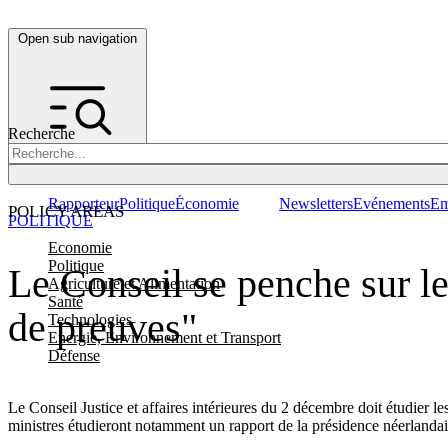
Open sub navigation
Recherche
Rapporteur
Politique
Économie
Newsletters
Evénements
Em
POLICY AREAS
POLITIQUE
Economie
Politique
Le Conseil se penche sur le
Agriculture et Alimentation
Santé
de preuves"
Technologies
Energie, Environnement et Transport
Défense
Le Conseil Justice et affaires intérieures du 2 décembre doit étudier l
ministres étudieront notamment un rapport de la présidence néerlanda