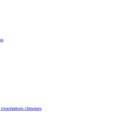
on
s exportations chinoises