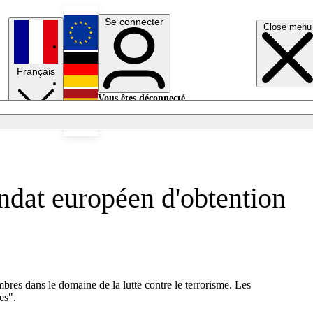
Se connecter
Close menu
English
Français
Deutsch
Vous êtes déconnecté.
Se connecter
Español
Lumières éteintes
andat européen d'obtention
mbres dans le domaine de la lutte contre le terrorisme. Les
ves".