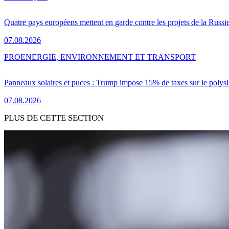
Quatre pays européens mettent en garde contre les projets de la Russi
07.08.2026
PRO
ENERGIE, ENVIRONNEMENT ET TRANSPORT
Panneaux solaires et puces : Trump impose 15% de taxes sur le polysi
07.08.2026
PLUS DE CETTE SECTION