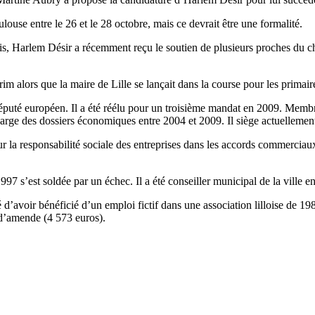
ulouse entre le 26 et le 28 octobre, mais ce devrait être une formalité.
s, Harlem Désir a récemment reçu le soutien de plusieurs proches du ch
m alors que la maire de Lille se lançait dans la course pour les primaire
uté européen. Il a été réélu pour un troisième mandat en 2009. Membre d
charge des dossiers économiques entre 2004 et 2009. Il siège actuelleme
sur la responsabilité sociale des entreprises dans les accords commerciaux 
7 s’est soldée par un échec. Il a été conseiller municipal de la ville e
voir bénéficié d’un emploi fictif dans une association lilloise de 1986 
 d’amende (4 573 euros).