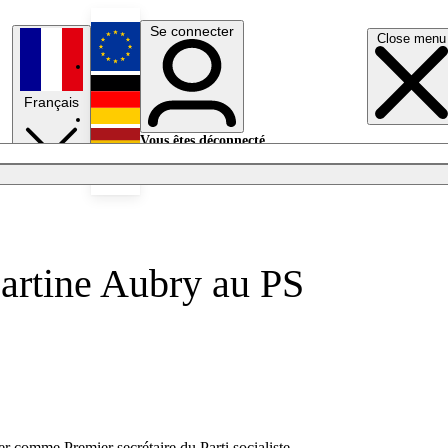
Se connecter
Close menu
English
Français
Deutsch
Vous êtes déconnecté.
Se connecter
Español
Lumières éteintes
artine Aubry au PS
r comme Premier secrétaire du Parti socialiste.