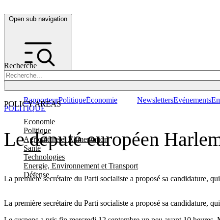
Open sub navigation
Recherche
Rapporteur
Politique
Économie
Newsletters
Evénements
Em
POLICY AREAS
POLITIQUE
Economie
Politique
Le député européen Harlem
Agriculture et Alimentation
Santé
Technologies
Energie, Environnement et Transport
Défense
La première secrétaire du Parti socialiste a proposé sa candidature, q
La première secrétaire du Parti socialiste a proposé sa candidature, q
Le suspens a pris fin mercredi 12 septembre un peu avant 10 heures. 