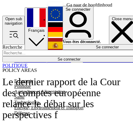
Ga naar de hoofdinhoud
Se connecter
Open sub
Close menu
English
navigation
Français
Deutsch
Vous êtes déconnecté.
Recherche
Se connecter
Español
Lumières éteintes
Se connecter
Rapporteur
Politique
Économie
Newsletters
Evénements
Em
POLITIQUE
POLICY AREAS
Le dernier rapport de la Cour
Economie
Politique
des comptes européenne
Agriculture et Alimentation
Santé
relance le débat sur les
Technologies
Energie, Environnement et Transport
perspectives f
Défense