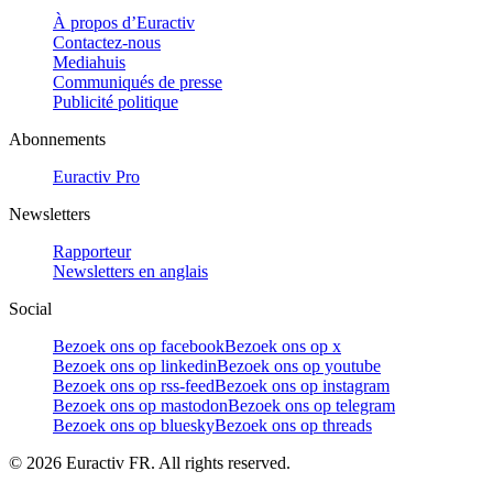
À propos d’Euractiv
Contactez-nous
Mediahuis
Communiqués de presse
Publicité politique
Abonnements
Euractiv Pro
Newsletters
Rapporteur
Newsletters en anglais
Social
Bezoek ons op facebook
Bezoek ons op x
Bezoek ons op linkedin
Bezoek ons op youtube
Bezoek ons op rss-feed
Bezoek ons op instagram
Bezoek ons op mastodon
Bezoek ons op telegram
Bezoek ons op bluesky
Bezoek ons op threads
©
2026
Euractiv FR. All rights reserved.