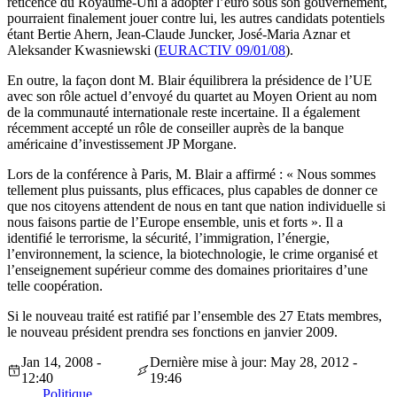
réticence du Royaume-Uni à adopter l’euro sous son gouvernement,
pourraient finalement jouer contre lui, les autres candidats potentiels
étant Bertie Ahern, Jean-Claude Juncker, José-Maria Aznar et
Aleksander Kwasniewski (
EURACTIV 09/01/08
).
En outre, la façon dont M. Blair équilibrera la présidence de l’UE
avec son rôle actuel d’envoyé du quartet au Moyen Orient au nom
de la communauté internationale reste incertaine. Il a également
récemment accepté un rôle de conseiller auprès de la banque
américaine d’investissement JP Morgane.
Lors de la conférence à Paris, M. Blair a affirmé : « Nous sommes
tellement plus puissants, plus efficaces, plus capables de donner ce
que nos citoyens attendent de nous en tant que nation individuelle si
nous faisons partie de l’Europe ensemble, unis et forts ». Il a
identifié le terrorisme, la sécurité, l’immigration, l’énergie,
l’environnement, la science, la biotechnologie, le crime organisé et
l’enseignement supérieur comme des domaines prioritaires d’une
telle coopération.
Si le nouveau traité est ratifié par l’ensemble des 27 Etats membres,
le nouveau président prendra ses fonctions en janvier 2009.
Jan 14, 2008 -
Dernière mise à jour: May 28, 2012 -
12:40
19:46
Politique