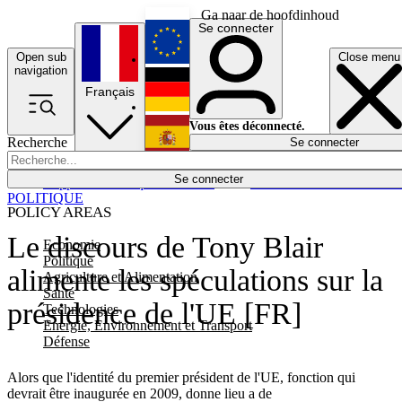
Ga naar de hoofdinhoud
Se connecter
Open sub
Close menu
English
navigation
Français
Deutsch
Vous êtes déconnecté.
Recherche
Se connecter
Español
Lumières éteintes
Se connecter
Rapporteur
Politique
Économie
Newsletters
Evénements
Em
POLITIQUE
POLICY AREAS
Le discours de Tony Blair
Economie
Politique
alimente les spéculations sur la
Agriculture et Alimentation
Santé
présidence de l'UE [FR]
Technologies
Energie, Environnement et Transport
Défense
Alors que l'identité du premier président de l'UE, fonction qui
devrait être inaugurée en 2009, donne lieu a de