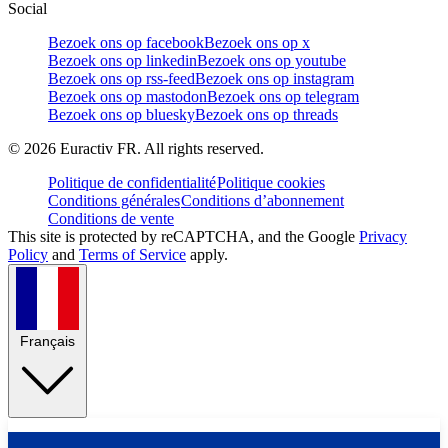
Social
Bezoek ons op facebook
Bezoek ons op x
Bezoek ons op linkedin
Bezoek ons op youtube
Bezoek ons op rss-feed
Bezoek ons op instagram
Bezoek ons op mastodon
Bezoek ons op telegram
Bezoek ons op bluesky
Bezoek ons op threads
©
2026
Euractiv FR. All rights reserved.
Politique de confidentialité
Politique cookies
Conditions générales
Conditions d’abonnement
Conditions de vente
This site is protected by reCAPTCHA, and the Google
Privacy
Policy
and
Terms of Service
apply.
Français