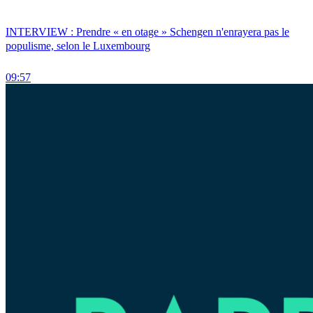
INTERVIEW : Prendre « en otage » Schengen n'enrayera pas le
populisme, selon le Luxembourg
09:57