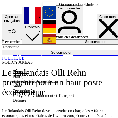
Ga naar de hoofdinhoud
Se connecter
Open sub
Close menu
English
navigation
Français
Deutsch
Vous êtes déconnecté.
Recherche
Se connecter
Español
Lumières éteintes
Se connecter
Rapporteur
Politique
Économie
Newsletters
Evénements
Em
POLITIQUE
POLICY AREAS
Le finlandais Olli Rehn
Economie
Politique
pressenti pour un haut poste
Agriculture et Alimentation
Santé
économique
Technologies
Energie, Environnement et Transport
Défense
Le finlandais Olli Rehn devrait prendre en charge les Affaires
économiques et monétaires de l’Union européenne, ont déclaré hier