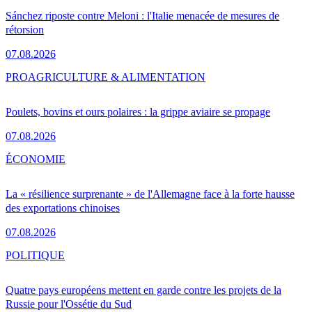
Sánchez riposte contre Meloni : l'Italie menacée de mesures de
rétorsion
07.08.2026
PRO
AGRICULTURE & ALIMENTATION
Poulets, bovins et ours polaires : la grippe aviaire se propage
07.08.2026
ÉCONOMIE
La « résilience surprenante » de l'Allemagne face à la forte hausse
des exportations chinoises
07.08.2026
POLITIQUE
Quatre pays européens mettent en garde contre les projets de la
Russie pour l'Ossétie du Sud