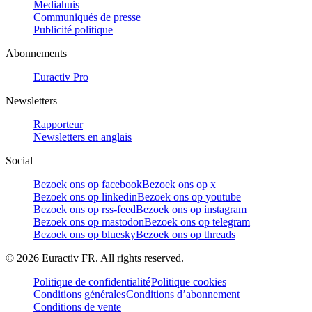
Mediahuis
Communiqués de presse
Publicité politique
Abonnements
Euractiv Pro
Newsletters
Rapporteur
Newsletters en anglais
Social
Bezoek ons op facebook
Bezoek ons op x
Bezoek ons op linkedin
Bezoek ons op youtube
Bezoek ons op rss-feed
Bezoek ons op instagram
Bezoek ons op mastodon
Bezoek ons op telegram
Bezoek ons op bluesky
Bezoek ons op threads
©
2026
Euractiv FR. All rights reserved.
Politique de confidentialité
Politique cookies
Conditions générales
Conditions d’abonnement
Conditions de vente