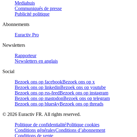
Mediahuis
Communiqués de presse
Publicité politique
Abonnements
Euractiv Pro
Newsletters
Rapporteur
Newsletters en anglais
Social
Bezoek ons op facebook
Bezoek ons op x
Bezoek ons op linkedin
Bezoek ons op youtube
Bezoek ons op rss-feed
Bezoek ons op instagram
Bezoek ons op mastodon
Bezoek ons op telegram
Bezoek ons op bluesky
Bezoek ons op threads
©
2026
Euractiv FR. All rights reserved.
Politique de confidentialité
Politique cookies
Conditions générales
Conditions d’abonnement
Conditions de vente