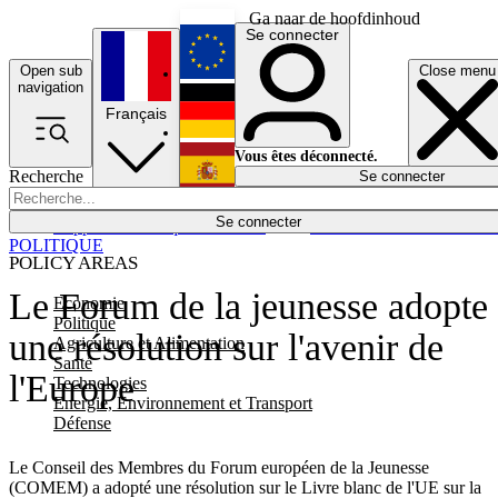
Ga naar de hoofdinhoud
Se connecter
Open sub
Close menu
English
navigation
Français
Deutsch
Vous êtes déconnecté.
Recherche
Se connecter
Español
Lumières éteintes
Se connecter
Rapporteur
Politique
Économie
Newsletters
Evénements
Em
POLITIQUE
POLICY AREAS
Le Forum de la jeunesse adopte
Economie
Politique
une résolution sur l'avenir de
Agriculture et Alimentation
Santé
l'Europe
Technologies
Energie, Environnement et Transport
Défense
Le Conseil des Membres du Forum européen de la Jeunesse
(COMEM) a adopté une résolution sur le Livre blanc de l'UE sur la