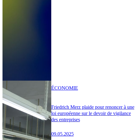
ÉCONOMIE
Friedrich Merz plaide pour renoncer à une
loi européenne sur le devoir de vigilance
des entreprises
09.05.2025