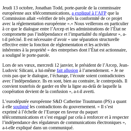
Jeudi 13 octobre, Jonathan Todd, porte-parole de la commissaire
européenne aux télécommunications,
a expliqué à l’AFP
que la
Commission allait «vérifier de très près la conformité de ce projet
avec la réglementation européenne ».« Nous veillerons en particulier
à ce que le dialogue entre l’Arcep et les administrations de l’État ne
compromette pas l’indépendance et l’impartialité du régulateur », a-
t-il précisé. Il est nécessaire d’avoir « une séparation structurelle
effective entre la fonction de réglementation et les activités
inhérentes à la propriété » des entreprises dont l’État est actionnaire,
a souligné le porte-parole.
Lors de ses vœux, mercredi 12 janvier, le président de l’Arcep, Jean-
Ludovic Silicani, a lui-même
fait allusion
à l’amendement. « Je ne
crois pas que le dialogue, l’échange, l’écoute soient contradictoires
avec l’indépendance. Ils en sont, bien au contraire, le contrepoids. Il
convient toutefois de garder en tête la ligne au-delà de laquelle la
coopération devient de la confusion », a-t-il averti.
L’eurodéputée européenne S&D Catherine Trautmann (PS) a quant
à elle
souligné
les contradictions du gouvernement. « Il s’est
exprimé à l’échelle de l’Europe en faveur du paquet
télécommunications et s’est engagé par cela à renforcer et à respecter
l’indépendance des régulateurs de communications électroniques »,
a-t-elle expliqué dans un communiqué.