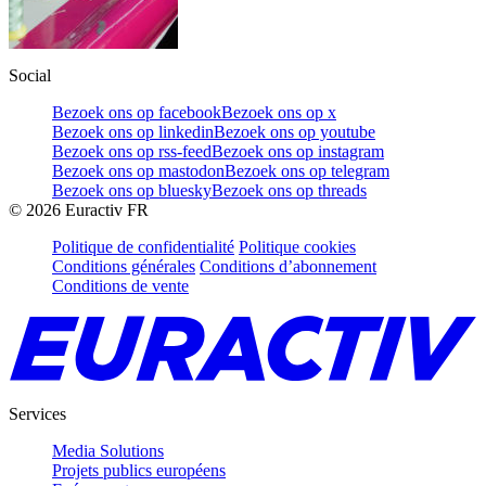
Social
Bezoek ons op facebook
Bezoek ons op x
Bezoek ons op linkedin
Bezoek ons op youtube
Bezoek ons op rss-feed
Bezoek ons op instagram
Bezoek ons op mastodon
Bezoek ons op telegram
Bezoek ons op bluesky
Bezoek ons op threads
©
2026
Euractiv FR
Politique de confidentialité
Politique cookies
Conditions générales
Conditions d’abonnement
Conditions de vente
Services
Media Solutions
Projets publics européens