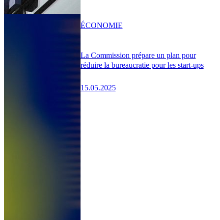
ÉCONOMIE
La Commission prépare un plan pour
réduire la bureaucratie pour les start-ups
15.05.2025