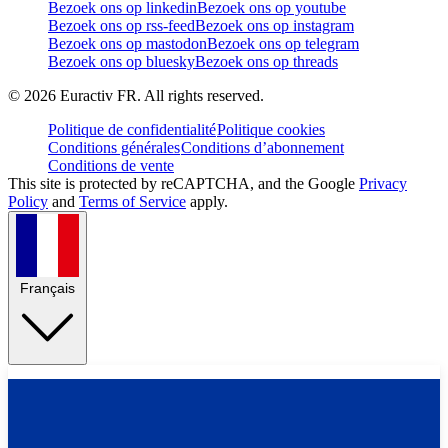
Bezoek ons op linkedin
Bezoek ons op youtube
Bezoek ons op rss-feed
Bezoek ons op instagram
Bezoek ons op mastodon
Bezoek ons op telegram
Bezoek ons op bluesky
Bezoek ons op threads
©
2026
Euractiv FR. All rights reserved.
Politique de confidentialité
Politique cookies
Conditions générales
Conditions d’abonnement
Conditions de vente
This site is protected by reCAPTCHA, and the Google
Privacy
Policy
and
Terms of Service
apply.
Français