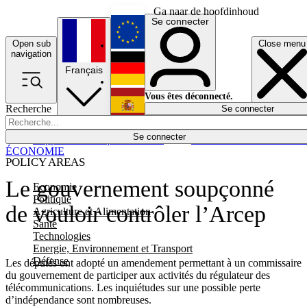
Ga naar de hoofdinhoud
Se connecter
Open sub
Close menu
English
navigation
Français
Deutsch
Vous êtes déconnecté.
Recherche
Se connecter
Español
Lumières éteintes
Se connecter
Rapporteur
Politique
Économie
Newsletters
Evénements
Em
ÉCONOMIE
POLICY AREAS
Le gouvernement soupçonné
Economie
Politique
de vouloir contrôler l’Arcep
Agriculture et Alimentation
Santé
Technologies
Energie, Environnement et Transport
Défense
Les députés ont adopté un amendement permettant à un commissaire
du gouvernement de participer aux activités du régulateur des
télécommunications. Les inquiétudes sur une possible perte
d’indépendance sont nombreuses.