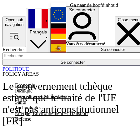
Ga naar de hoofdinhoud
Se connecter
Open sub
Close menu
English
navigation
Français
Deutsch
Vous êtes déconnecté.
Recherche
Se connecter
Español
Lumières éteintes
Se connecter
Rapporteur
Politique
Économie
Newsletters
Evénements
Em
POLITIQUE
POLICY AREAS
Le gouvernement tchèque
Economie
Politique
estime que le traité de l'UE
Agriculture et Alimentation
Santé
n'est pas anticonstitutionnel
Technologies
Energie, Environnement et Transport
[FR]
Défense