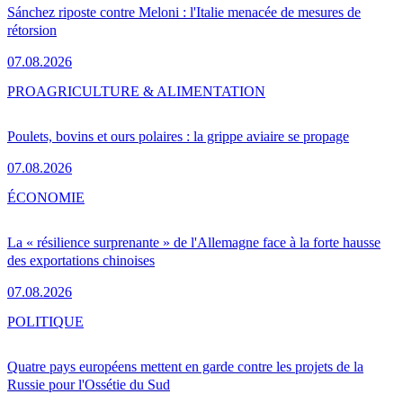
Sánchez riposte contre Meloni : l'Italie menacée de mesures de
rétorsion
07.08.2026
PRO
AGRICULTURE & ALIMENTATION
Poulets, bovins et ours polaires : la grippe aviaire se propage
07.08.2026
ÉCONOMIE
La « résilience surprenante » de l'Allemagne face à la forte hausse
des exportations chinoises
07.08.2026
POLITIQUE
Quatre pays européens mettent en garde contre les projets de la
Russie pour l'Ossétie du Sud