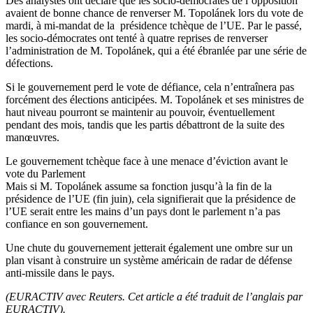
Des analystes ont déclaré que les socio-démocrates de l’opposition
avaient de bonne chance de renverser M. Topolánek lors du vote de
mardi, à mi-mandat de la présidence tchèque de l’UE. Par le passé,
les socio-démocrates ont tenté à quatre reprises de renverser
l’administration de M. Topolánek, qui a été ébranlée par une série de
défections.
Si le gouvernement perd le vote de défiance, cela n’entraînera pas
forcément des élections anticipées. M. Topolánek et ses ministres de
haut niveau pourront se maintenir au pouvoir, éventuellement
pendant des mois, tandis que les partis débattront de la suite des
manœuvres.
Le gouvernement tchèque face à une menace d’éviction avant le
vote du Parlement
Mais si M. Topolánek assume sa fonction jusqu’à la fin de la
présidence de l’UE (fin juin), cela signifierait que la présidence de
l’UE serait entre les mains d’un pays dont le parlement n’a pas
confiance en son gouvernement.
Une chute du gouvernement jetterait également une ombre sur un
plan visant à construire un système américain de radar de défense
anti-missile dans le pays.
(EURACTIV avec Reuters. Cet article a été traduit de l’anglais par
EURACTIV).