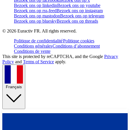
Bezoek ons op facebook
Bezoek ons op x
Bezoek ons op linkedin
Bezoek ons op youtube
Bezoek ons op rss-feed
Bezoek ons op instagram
Bezoek ons op mastodon
Bezoek ons op telegram
Bezoek ons op bluesky
Bezoek ons op threads
©
2026
Euractiv FR. All rights reserved.
Politique de confidentialité
Politique cookies
Conditions générales
Conditions d’abonnement
Conditions de vente
This site is protected by reCAPTCHA, and the Google
Privacy
Policy
and
Terms of Service
apply.
Français