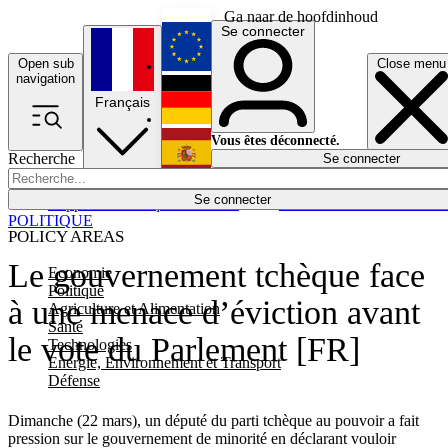
Ga naar de hoofdinhoud
Se connecter
Open sub
Close menu
English
navigation
Français
Deutsch
Vous êtes déconnecté.
Recherche
Se connecter
Español
Lumières éteintes
Se connecter
Rapporteur
Politique
Économie
Newsletters
Evénements
Em
POLITIQUE
POLICY AREAS
Le gouvernement tchèque face
Economie
Politique
à une menace d’éviction avant
Agriculture et Alimentation
Santé
le vote du Parlement [FR]
Technologies
Energie, Environnement et Transport
Défense
Dimanche (22 mars), un député du parti tchèque au pouvoir a fait
pression sur le gouvernement de minorité en déclarant vouloir