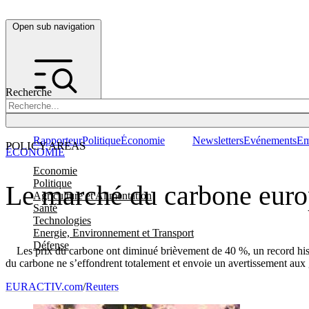
Open sub navigation
Recherche
Rapporteur
Politique
Économie
Newsletters
Evénements
Em
POLICY AREAS
ÉCONOMIE
Economie
Politique
Le marché du carbone europ
Agriculture et Alimentation
Santé
Technologies
Energie, Environnement et Transport
Défense
Les prix du carbone ont diminué brièvement de 40 %, un record histori
du carbone ne s’effondrent totalement et envoie un avertissement aux 
EURACTIV.com
/
Reuters