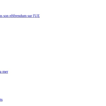
s son référendum sur l'UE
la mer
ts