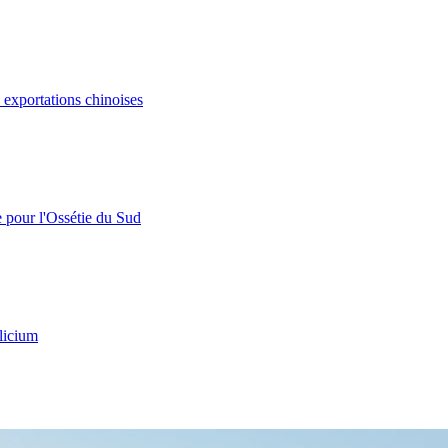
s exportations chinoises
e pour l'Ossétie du Sud
licium