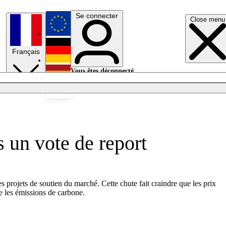
Se connecter
Close menu
English
Français
Deutsch
Vous êtes déconnecté.
Se connecter
Español
Lumières éteintes
 un vote de report
projets de soutien du marché. Cette chute fait craindre que les prix
e les émissions de carbone.