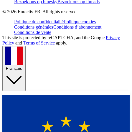
Bezoek ons op bluesky
Bezoek ons op threads
©
2026
Euractiv FR. All rights reserved.
Politique de confidentialité
Politique cookies
Conditions générales
Conditions d’abonnement
Conditions de vente
This site is protected by reCAPTCHA, and the Google
Privacy
Policy
and
Terms of Service
apply.
Français