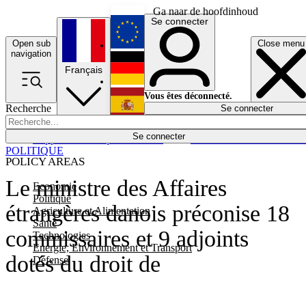
Ga naar de hoofdinhoud
Se connecter
Open sub
Close menu
English
navigation
Français
Deutsch
Vous êtes déconnecté.
Recherche
Se connecter
Español
Lumières éteintes
Se connecter
Rapporteur
Politique
Économie
Newsletters
Evénements
Em
POLITIQUE
POLICY AREAS
Le ministre des Affaires
Economie
Politique
étrangères danois préconise 18
Agriculture et Alimentation
Santé
commissaires et 9 adjoints
Technologies
Energie, Environnement et Transport
dotés du droit de
Défense