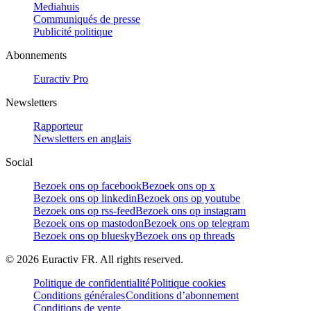
Mediahuis
Communiqués de presse
Publicité politique
Abonnements
Euractiv Pro
Newsletters
Rapporteur
Newsletters en anglais
Social
Bezoek ons op facebook
Bezoek ons op x
Bezoek ons op linkedin
Bezoek ons op youtube
Bezoek ons op rss-feed
Bezoek ons op instagram
Bezoek ons op mastodon
Bezoek ons op telegram
Bezoek ons op bluesky
Bezoek ons op threads
©
2026
Euractiv FR. All rights reserved.
Politique de confidentialité
Politique cookies
Conditions générales
Conditions d’abonnement
Conditions de vente