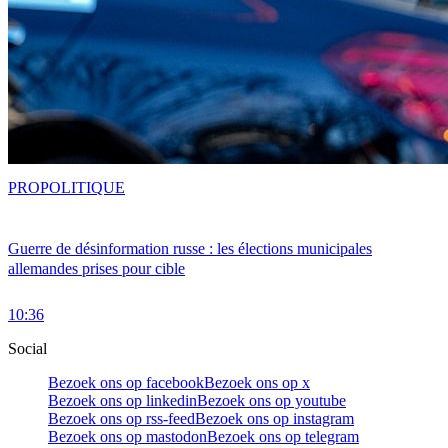
PRO
POLITIQUE
Guerre de désinformation russe : les élections municipales
allemandes prises pour cible
10:36
Social
Bezoek ons op facebook
Bezoek ons op x
Bezoek ons op linkedin
Bezoek ons op youtube
Bezoek ons op rss-feed
Bezoek ons op instagram
Bezoek ons op mastodon
Bezoek ons op telegram