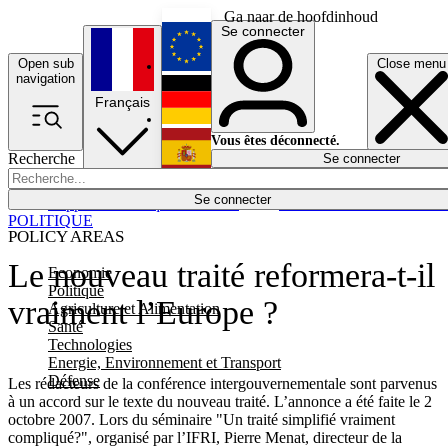
Ga naar de hoofdinhoud
Se connecter
Open sub
Close menu
English
navigation
Français
Deutsch
Vous êtes déconnecté.
Recherche
Se connecter
Español
Lumières éteintes
Se connecter
Rapporteur
Politique
Économie
Newsletters
Evénements
Em
POLITIQUE
POLICY AREAS
Le nouveau traité reformera-t-il
Economie
Politique
vraiment l’Europe ?
Agriculture et Alimentation
Santé
Technologies
Energie, Environnement et Transport
Défense
Les rédacteurs de la conférence intergouvernementale sont parvenus
à un accord sur le texte du nouveau traité. L’annonce a été faite le 2
octobre 2007. Lors du séminaire "Un traité simplifié vraiment
compliqué?", organisé par l’IFRI, Pierre Menat, directeur de la