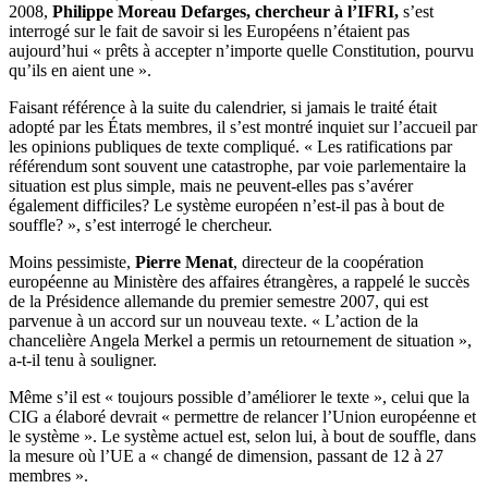
2008,
Philippe Moreau Defarges, chercheur à l’IFRI,
s’est
interrogé sur le fait de savoir si les Européens n’étaient pas
aujourd’hui « prêts à accepter n’importe quelle Constitution, pourvu
qu’ils en aient une ».
Faisant référence à la suite du calendrier, si jamais le traité était
adopté par les États membres, il s’est montré inquiet sur l’accueil par
les opinions publiques de texte compliqué. « Les ratifications par
référendum sont souvent une catastrophe, par voie parlementaire la
situation est plus simple, mais ne peuvent-elles pas s’avérer
également difficiles? Le système européen n’est-il pas à bout de
souffle? », s’est interrogé le chercheur.
Moins pessimiste,
Pierre Menat
, directeur de la coopération
européenne au Ministère des affaires étrangères, a rappelé le succès
de la Présidence allemande du premier semestre 2007, qui est
parvenue à un accord sur un nouveau texte. « L’action de la
chancelière Angela Merkel a permis un retournement de situation »,
a-t-il tenu à souligner.
Même s’il est « toujours possible d’améliorer le texte », celui que la
CIG a élaboré devrait « permettre de relancer l’Union européenne et
le système ». Le système actuel est, selon lui, à bout de souffle, dans
la mesure où l’UE a « changé de dimension, passant de 12 à 27
membres ».