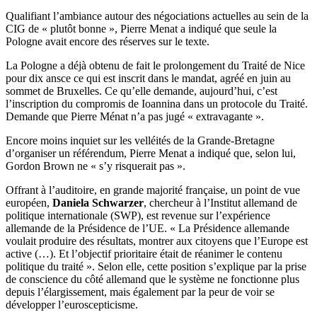
Qualifiant l’ambiance autour des négociations actuelles au sein de la
CIG de « plutôt bonne », Pierre Menat a indiqué que seule la
Pologne avait encore des réserves sur le texte.
La Pologne a déjà obtenu de fait le prolongement du Traité de Nice
pour dix ansce ce qui est inscrit dans le mandat, agréé en juin au
sommet de Bruxelles. Ce qu’elle demande, aujourd’hui, c’est
l’inscription du compromis de Ioannina dans un protocole du Traité.
Demande que Pierre Ménat n’a pas jugé « extravagante ».
Encore moins inquiet sur les velléités de la Grande-Bretagne
d’organiser un référendum, Pierre Menat a indiqué que, selon lui,
Gordon Brown ne « s’y risquerait pas ».
Offrant à l’auditoire, en grande majorité française, un point de vue
européen,
Daniela Schwarzer
, chercheur à l’Institut allemand de
politique internationale (SWP), est revenue sur l’expérience
allemande de la Présidence de l’UE. « La Présidence allemande
voulait produire des résultats, montrer aux citoyens que l’Europe est
active (…). Et l’objectif prioritaire était de réanimer le contenu
politique du traité ». Selon elle, cette position s’explique par la prise
de conscience du côté allemand que le système ne fonctionne plus
depuis l’élargissement, mais également par la peur de voir se
développer l’euroscepticisme.