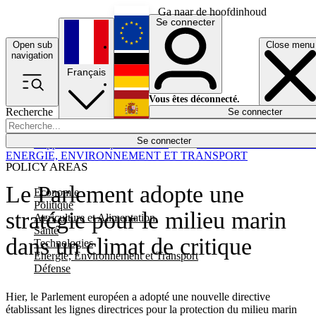
Ga naar de hoofdinhoud
Se connecter
Open sub
Close menu
English
navigation
Français
Deutsch
Vous êtes déconnecté.
Recherche
Se connecter
Español
Lumières éteintes
Se connecter
Rapporteur
Politique
Économie
Newsletters
Evénements
Em
ENERGIE, ENVIRONNEMENT ET TRANSPORT
POLICY AREAS
Le Parlement adopte une
Economie
Politique
stratégie pour le milieu marin
Agriculture et Alimentation
Santé
dans un climat de critique
Technologies
Energie, Environnement et Transport
Défense
Hier, le Parlement européen a adopté une nouvelle directive
établissant les lignes directrices pour la protection du milieu marin