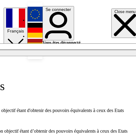
Se connecter
Close menu
English
Français
Deutsch
Vous êtes déconnecté.
Se connecter
Español
Lumières éteintes
s
 objectif étant d'obtenir des pouvoirs équivalents à ceux des Etats
on objectif étant d’obtenir des pouvoirs équivalents à ceux des Etats