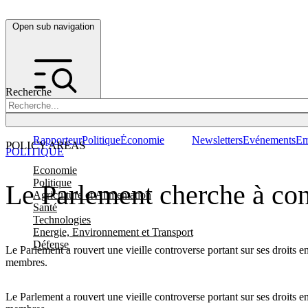
Open sub navigation
Recherche
Rapporteur
Politique
Économie
Newsletters
Evénements
Em
POLICY AREAS
POLITIQUE
Economie
Politique
Le Parlement cherche à co
Agriculture et Alimentation
Santé
Technologies
Energie, Environnement et Transport
Défense
Le Parlement a rouvert une vieille controverse portant sur ses droits e
membres.
Le Parlement a rouvert une vieille controverse portant sur ses droits e