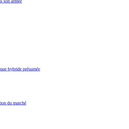
ns son armée
taque hybride présumée
ation du marché