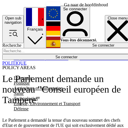
Ga naar de hoofdinhoud
Se connecter
Open sub
Close menu
English
navigation
Français
Deutsch
Vous êtes déconnecté.
Recherche
Se connecter
Español
Lumières éteintes
Se connecter
Rapporteur
Politique
Économie
Newsletters
Evénements
Em
POLITIQUE
POLICY AREAS
Le Parlement demande un
Economie
Politique
nouveau "Conseil européen de
Agriculture et Alimentation
Santé
Tampere"
Technologies
Energie, Environnement et Transport
Défense
Le Parlement a demandé la tenue d'un nouveau sommet des chefs
d'Etat et de gouvernement de l'UE qui soit exclusivement dédié aux